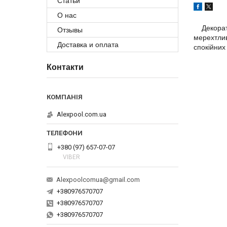
Статьи
О нас
Декоратив
Отзывы
мерехтлив
Доставка и оплата
спокійних 
Контакти
Alexpool.com.ua
+380 (97) 657-07-07
VIBER
Alexpoolcomua@gmail.com
+380976570707
+380976570707
+380976570707