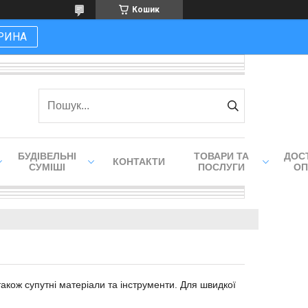
Кошик
РИНА
БУДІВЕЛЬНІ
ТОВАРИ ТА
ДОСТ
КОНТАКТИ
СУМІШІ
ПОСЛУГИ
ОП
також супутні матеріали та інструменти. Для швидкої