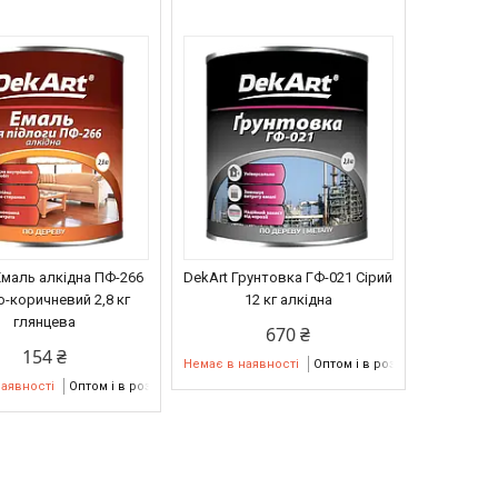
Емаль алкідна ПФ-266
DekArt Грунтовка ГФ-021 Сірий
-коричневий 2,8 кг
12 кг алкідна
глянцева
670 ₴
154 ₴
Немає в наявності
Оптом і в роздріб
наявності
Оптом і в роздріб