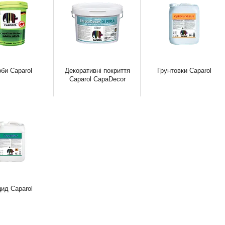
би Caparol
Декоративні покриття
Грунтовки Caparol
Caparol CapaDecor
цид Caparol