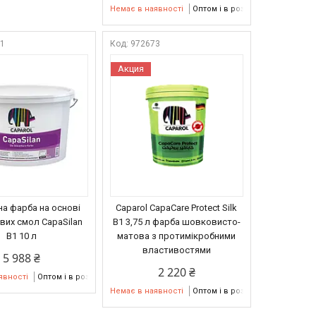
Немає в наявності
Оптом і в роздріб
51
972673
Акция
на фарба на основі
Caparol CapaCare Protect Silk
вих смол CapaSilan
B1 3,75 л фарба шовковисто-
В1 10 л
матова з протимікробними
властивостями
5 988 ₴
2 220 ₴
явності
Оптом і в роздріб
Немає в наявності
Оптом і в роздріб