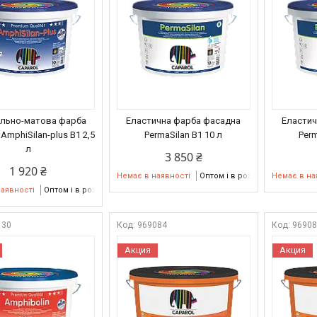
ально-матова фарба
Еластична фарба фасадна
Еластич
AmphiSilan-plus В1 2,5
PermaSilan В1 10 л
Perm
л
3 850 ₴
1 920 ₴
Немає в наявності
Оптом і в роздріб
Немає в на
наявності
Оптом і в роздріб
130
969084
9690
Акция
Акция