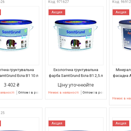
626
971627
9691
Акция
Акция
гічна грунтувальна
Екологічна грунтувальна
Мінерал
amtGrund Біла B1 10 л
фарба SamtGrund Біла B1 2,5 л
фасадна A
3 402 ₴
Ціну уточнюйте
наявності
Оптом і в роздріб
Немає в наявності
Оптом і в роздріб
Немає в на
125
Акция
Акция