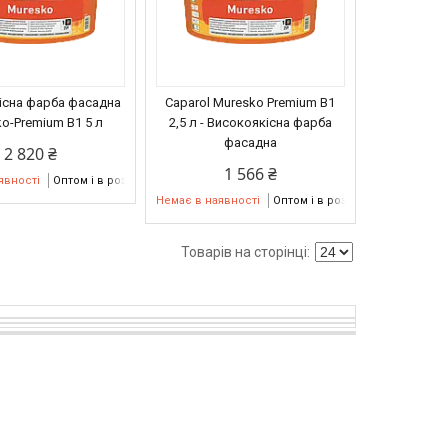
існа фарба фасадна
Caparol Muresko Premium В1
o-Premium В1 5 л
2,5 л - Високоякісна фарба
фасадна
2 820 ₴
1 566 ₴
явності
Оптом і в роздріб
Немає в наявності
Оптом і в роздріб