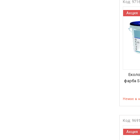
971
Акция
Еколо
фарба S
Немає в 
969
Акция