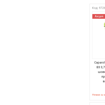
972
Акция
Caparol
B3 3,
шовк
пр
в
Немає в 