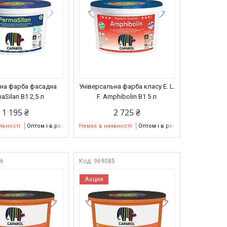
на фарба фасадна
Універсальна фарба класу E. L.
aSilan В1 2,5 л
F. Amphibolin В1 5 л
1 195 ₴
2 725 ₴
явності
Оптом і в роздріб
Немає в наявності
Оптом і в роздріб
86
969085
Акция