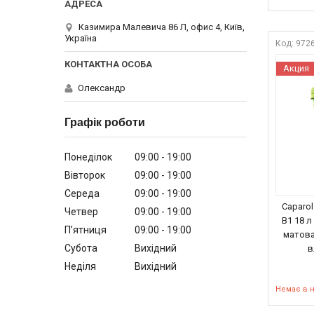
Казимира Малевича 86 Л, офис 4, Київ,
Україна
972
Акция
Олександр
Графік роботи
Понеділок
09:00
19:00
Вівторок
09:00
19:00
Середа
09:00
19:00
Caparol
Четвер
09:00
19:00
B1 18 
Пʼятниця
09:00
19:00
матова
Субота
Вихідний
в
Неділя
Вихідний
Немає в 