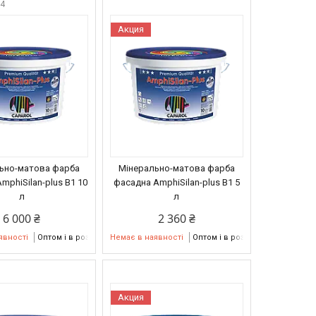
24
Акция
ьно-матова фарба
Мінерально-матова фарба
mphiSilan-plus В1 10
фасадна AmphiSilan-plus В1 5
л
л
6 000 ₴
2 360 ₴
явності
Оптом і в роздріб
Немає в наявності
Оптом і в роздріб
Акция