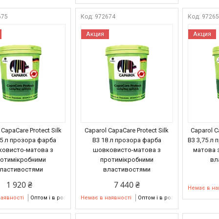
675
972674
9726
Акция
Акция
 CapaCare Protect Silk
Caparol CapaCare Protect Silk
Caparol C
75 л прозора фарба
B3 18 л прозора фарба
B3 3,75 л 
овисто-матова з
шовковисто-матова з
матова 
отимікробними
протимікробними
вл
ластивостями
властивостями
1 920 ₴
7 440 ₴
Немає в на
наявності
Оптом і в роздріб
Немає в наявності
Оптом і в роздріб