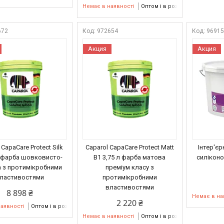
Немає в наявності
Оптом і в роздріб
672
972654
9691
Акция
Акция
 CapaCare Protect Silk
Caparol CapaCare Protect Matt
Інтер'єр
л фарба шовковисто-
B1 3,75 л фарба матова
силіконо
 з протимікробними
преміум класу з
ластивостями
протимікробними
властивостями
8 898 ₴
Немає в на
2 220 ₴
наявності
Оптом і в роздріб
Немає в наявності
Оптом і в роздріб