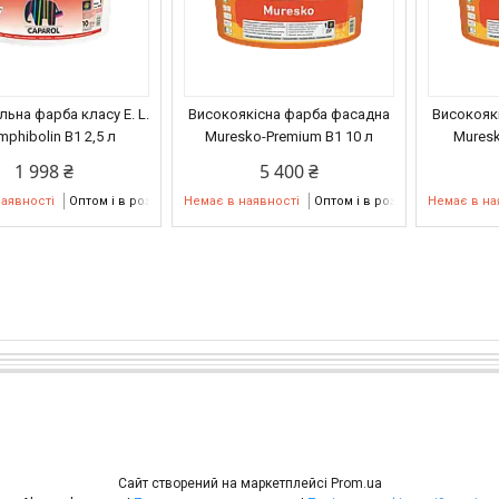
льна фарба класу E. L.
Високоякісна фарба фасадна
Високояк
mphibolin В1 2,5 л
Muresko-Premium В1 10 л
Muresk
1 998 ₴
5 400 ₴
наявності
Оптом і в роздріб
Немає в наявності
Оптом і в роздріб
Немає в на
Сайт створений на маркетплейсі
Prom.ua