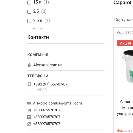
15 л
1
Caparol
2.5
3
2.5 л
1
Ще 3
986
Контакти
Акция
Alexpool.com.ua
+380 (97) 657-07-07
VIBER
Caparol
Alexpoolcomua@gmail.com
Матов
+380976570707
ультрато
+380976570707
+380976570707
Немає в 