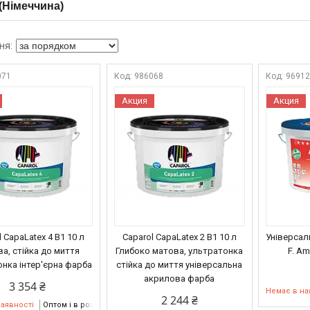
 (Німеччина)
071
986068
9691
Акция
Акция
 CapaLatex 4 B1 10 л
Caparol CapaLatex 2 B1 10 л
Універсаль
а, стійка до миття
Глибоко матова, ультратонка
F. Am
нка інтер'єрна фарба
стійка до миття універсальна
акрилова фарба
3 354 ₴
Немає в на
2 244 ₴
наявності
Оптом і в роздріб