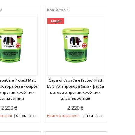
54
972654
Акция
apaCare Protect Matt
Caparol CapaCare Protect Matt
прозора база - фарба
B3 3,75 л прозора база - фарба
з протимікробними
матова з протимікробними
астивостями
властивостями
2 220 ₴
2 220 ₴
явності
Оптом і в роздріб
Немає в наявності
Оптом і в роздріб