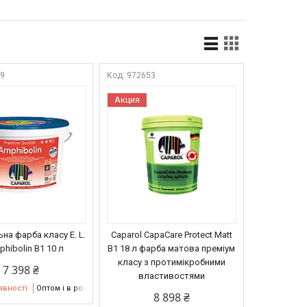
29
972653
Акция
на фарба класу E. L.
Caparol CapaCare Protect Matt
phibolin В1 10 л
B1 18 л фарба матова преміум
класу з протимікробними
7 398 ₴
властивостями
явності
Оптом і в роздріб
8 898 ₴