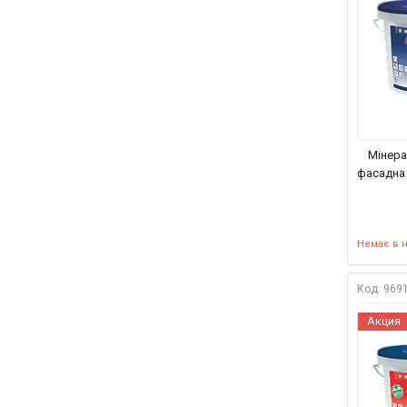
Мінер
фасадна 
Немає в 
969
Акция