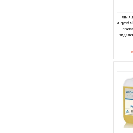
Хімія 
Algyrid 
преп
видале
Не