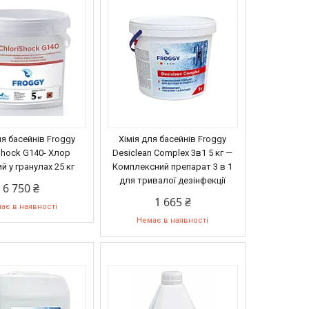
ля басейнів Froggy
Хімія для басейнів Froggy
Shock G140- Хлор
Desiclean Complex 3в1 5 кг —
 у гранулах 25 кг
Комплексний препарат 3 в 1
для тривалої дезінфекції
6 750 ₴
1 665 ₴
ає в наявності
Немає в наявності