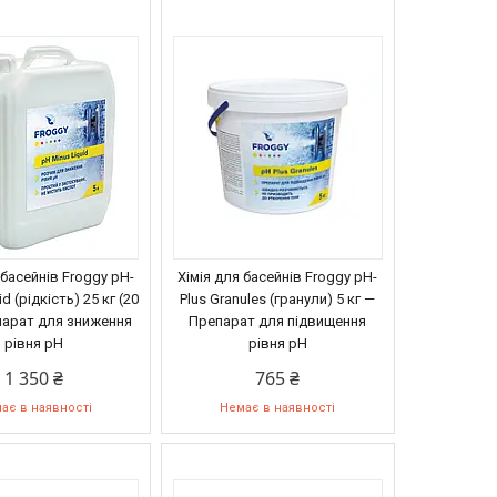
 басейнів Froggy рН-
Хімія для басейнів Froggy pH-
d (рідкість) 25 кг (20
Plus Granules (гранули) 5 кг —
парат для зниження
Препарат для підвищення
рівня pH
рівня pH
1 350 ₴
765 ₴
ає в наявності
Немає в наявності