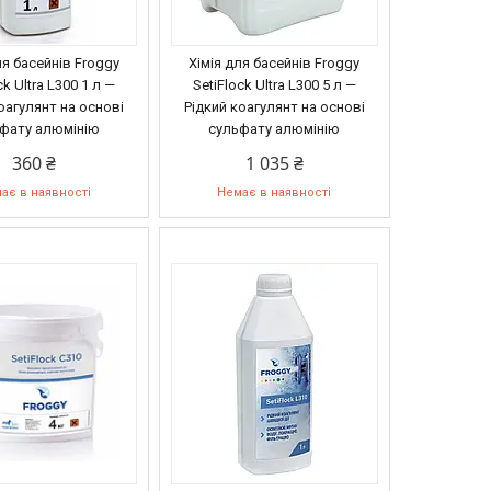
ля басейнів Froggy
Хімія для басейнів Froggy
ck Ultra L300 1 л —
SetiFlock Ultra L300 5 л —
оагулянт на основі
Рідкий коагулянт на основі
фату алюмінію
сульфату алюмінію
360 ₴
1 035 ₴
ає в наявності
Немає в наявності