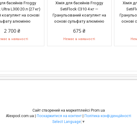
для басейнів Froggy
Хімія для басейнів Froggy
Хімія д
 Ultra L300 20 л (27 кг)
SetiFlock C310 4 кг —
SetiF
й коагулянт на основі
Гранульований коагулянт на
Гранульо
льфату алюмінію
основі сульфату алюмінію
основі 
2 700 ₴
675 ₴
має в наявності
Немає в наявності
Нем
Сайт створений на маркетплейсі
Prom.ua
Alexpool.com.ua |
Поскаржитися на контент
|
Політика конфіденційності
Select Language
▼