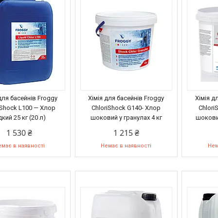
для басейнів Froggy
Хімія для басейнів Froggy
Хімія д
iShock L100 — Хлор
ChloriShock G140- Хлор
Chlori
дкий 25 кг (20 л)
шоковий у гранулах 4 кг
шоковий
1 530 ₴
1 215 ₴
має в наявності
Немає в наявності
Нем