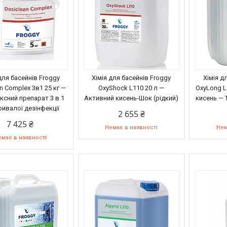
для басейнів Froggy
Хімія для басейнів Froggy
Хімія д
n Complex 3в1 25 кг —
OxyShock L110 20 л —
OxyLong L
сний препарат 3 в 1
Активний кисень-Шок (рідкий)
кисень — Т
ривалої дезінфекції
2 655 ₴
7 425 ₴
Немає в наявності
Нем
має в наявності