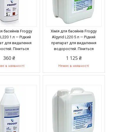
ля басейнів Froggy
Хімія для басейнів Froggy
 L220 1 л — Рідкий
Algyrid L220 5 л — Рідкий
ат для видалення
препарат для видалення
остей. Піниться
водоростей. Піниться
360 ₴
1 125 ₴
ає в наявності
Немає в наявності