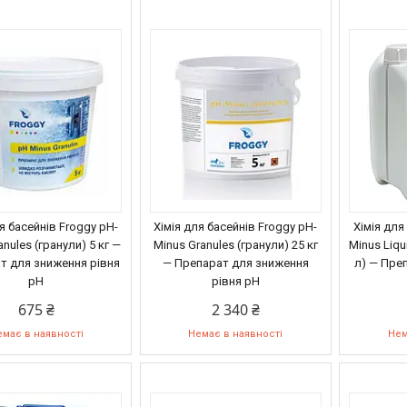
я басейнів Froggy рН-
Хімія для басейнів Froggy рН-
Хімія для
anules (гранули) 5 кг —
Minus Granules (гранули) 25 кг
Minus Liqui
т для зниження рівня
— Препарат для зниження
л) — Пре
pH
рівня pH
675 ₴
2 340 ₴
має в наявності
Немає в наявності
Нем