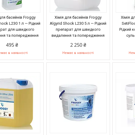
для басейнів Froggy
Хімія для басейнів Froggy
Хімія д
Shock L230 1 л — Рідкий
Algyrid Shock L230 5 л — Рідкий
SetiFlo
арат для швидкого
препарат для швидкого
Рідкий к
ння та попередження
видалення та попередження
суль
495 ₴
2 250 ₴
має в наявності
Немає в наявності
Нем