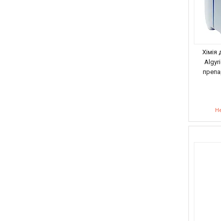
Хімія 
Algyr
препа
Не