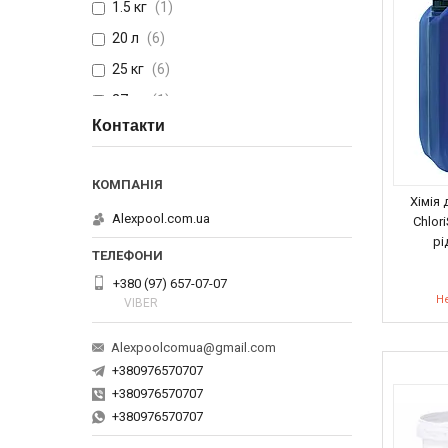
1.5 кг
1
20 л
6
25 кг
6
27 кг
1
Контакти
Ще 1
Хімія 
Alexpool.com.ua
Chlor
рі
+380 (97) 657-07-07
Не
VIBER
Alexpoolcomua@gmail.com
+380976570707
+380976570707
+380976570707