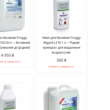
ля басейнів Froggy
Хімія для басейнів Froggy
120 20 л — Активний
Algyrid L210 1 л — Рідкий
ривалий дії (рідкий)
препарат для видалення
водоростей.
4 950 ₴
360 ₴
ає в наявності
Немає в наявності