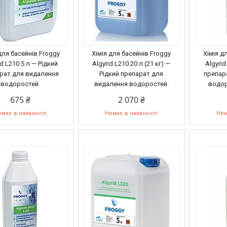
для басейнів Froggy
Хімія для басейнів Froggy
Хімія д
id L210 5 л — Рідкий
Algyrid L210 20 л (21 кг) —
Algyrid
рат для видалення
Рідкий препарат для
препар
водоростей.
видалення водоростей.
водор
675 ₴
2 070 ₴
має в наявності
Немає в наявності
Нем