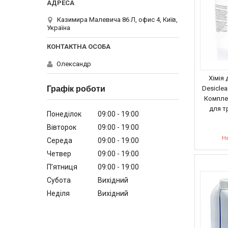
Казимира Малевича 86 Л, офис 4, Київ,
Україна
Олександр
Хімія 
Графік роботи
Desiclea
Комплек
для т
Понеділок
09:00
19:00
Вівторок
09:00
19:00
Не
Середа
09:00
19:00
Четвер
09:00
19:00
Пʼятниця
09:00
19:00
Субота
Вихідний
Неділя
Вихідний