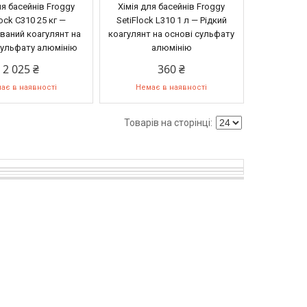
ля басейнів Froggy
Хімія для басейнів Froggy
lock C310 25 кг —
SetiFlock L310 1 л — Рідкий
ваний коагулянт на
коагулянт на основі сульфату
сульфату алюмінію
алюмінію
2 025 ₴
360 ₴
ає в наявності
Немає в наявності