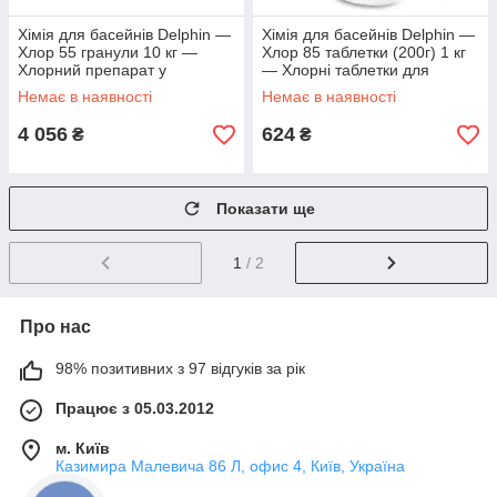
Хімія для басейнів Delphin ―
Хімія для басейнів Delphin ―
Хлор 55 гранули 10 кг —
Хлор 85 таблетки (200г) 1 кг
Хлорний препарат у
— Хлорні таблетки для
гранулах для дезінфекції й
тривалої дезінфекції води
Немає в наявності
Немає в наявності
ударного
4 056
624
₴
₴
Показати ще
1
/ 2
Про нас
98% позитивних з 97 відгуків за рік
Працює з 05.03.2012
м. Київ
Казимира Малевича 86 Л, офис 4, Київ, Україна