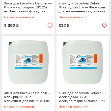
Хімія для басейнів Delphin ―
Хімія для басейнів Delphin
Флок у картриджах (8*125г)
Флок рідкий 1 л — Флокулянт
— Пресований флокулянт
для виснаження і видалення
для поглинання та
зважених частинок у воді бас
Немає в наявності
Немає в наявності
видалення ззи
1 092
312
₴
₴
Хімія для басейнів Delphin ―
Хімія для басейнів Delphin ―
Флок рідкий 20 л —
Флок рідкий 35 кг —
Флокулянт для виснаження і
Флокулянт для виснаження і
видалення зважених
видалення зважених
Немає в наявності
Немає в наявності
частинок у воді
частинок у воді