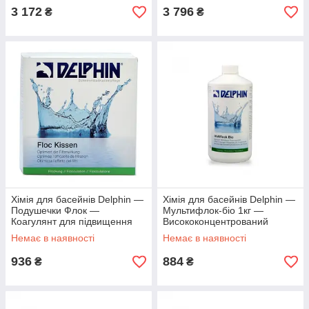
3 172
3 796
₴
₴
Хімія для басейнів Delphin ―
Хімія для басейнів Delphin —
Подушечки Флок —
Мультифлок-біо 1кг —
Коагулянт для підвищення
Висококонцентрований
ефективності фільтрації
коагулювальний засіб
Немає в наявності
Немає в наявності
936
884
₴
₴