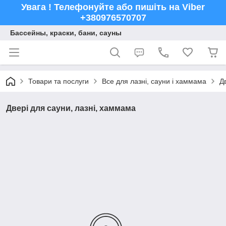
Увага ! Телефонуйте або пишіть на Viber
+380976570707
Бассейны, краски, бани, сауны
Товари та послуги
Все для лазні, сауни і хаммама
Д
Двері для сауни, лазні, хаммама