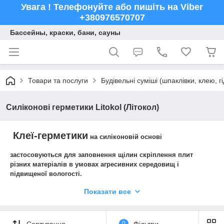
Увага ! Телефонуйте або пишіть на Viber
+380976570707
Бассейны, краски, бани, сауны
Товари та послуги
Будівельні суміші (шпаклівки, клею, г
Силіконові герметики Litokol (Літокол)
Клеї-герметики
на силіконовій основі
застосовуються для заповнення щілин скріплення плит
різних матеріалів в умовах агресивних середовищ і
підвищеної вологості.
Ці засоби володіють декількома дуже
Показати все
важливими перевагами:
по еластичності вони перевершують всі аналогічні
матеріали;
Сортування
0
Фільтри