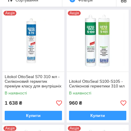
у них висока адгезія з більшістю матеріалів;
Акція
Акція
вони витримують вплив сонячних променів, вологи,
високих і низьких температур;
герметики тверднуть при кімнатній температурі;
вони мають дуже широку сферу застосування
(басейни, балкони, фассады).
Litokol OttoSeal S70 310 мл -
Силіконовий герметик
Litokol OttoSeal S100-S105 -
преміум класу для внутрішніх
Силіконові герметики 310 мл
і зовнішніх робіт
В наявності
В наявності
1 638
960
₴
₴
Купити
Купити
Акція
Акція