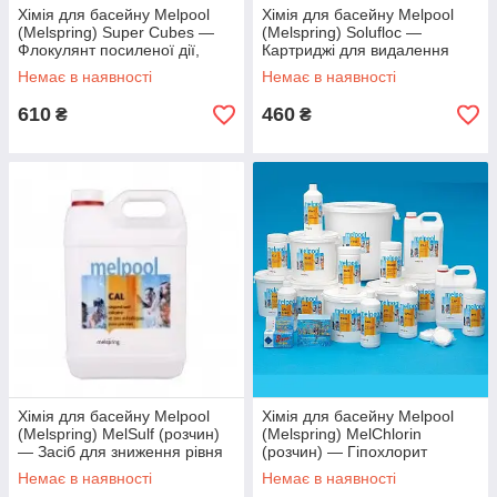
Хімія для басейну Melpool
Хімія для басейну Melpool
(Melspring) Super Cubes —
(Melspring) Solufloc —
Флокулянт посиленої дії,
Картриджі для видалення
0,375 кг
нефільтрованих домішок, 1 кг
Немає в наявності
Немає в наявності
610
460
₴
₴
Хімія для басейну Melpool
Хімія для басейну Melpool
(Melspring) MelSulf (розчин)
(Melspring) MelChlorin
— Засіб для зниження рівня
(розчин) — Гіпохлорит
pH, рідина, 30 л
натрію стабілізова, рідина, 30
Немає в наявності
Немає в наявності
л