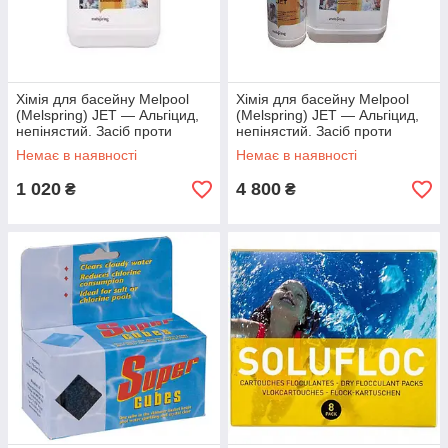
Хімія для басейну Melpool
Хімія для басейну Melpool
(Melspring) JET — Альгіцид,
(Melspring) JET — Альгіцид,
непінястий. Засіб проти
непінястий. Засіб проти
водоростей 5 л
водоростей 25 л
Немає в наявності
Немає в наявності
1 020
4 800
₴
₴