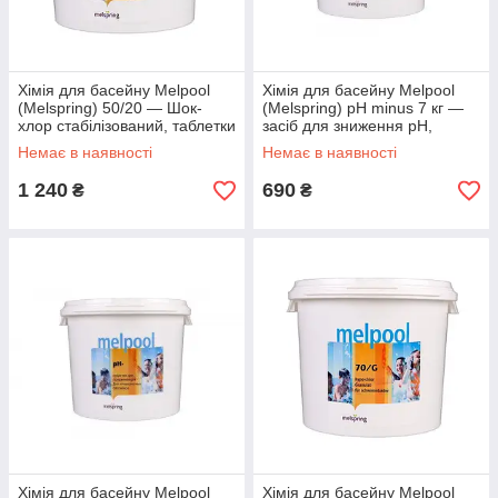
Хімія для басейну Melpool
Хімія для басейну Melpool
(Melspring) 50/20 — Шок-
(Melspring) pH minus 7 кг —
хлор стабілізований, таблетки
засіб для зниження pH,
по 20 г 5 кг
гранулят
Немає в наявності
Немає в наявності
1 240
690
₴
₴
Хімія для басейну Melpool
Хімія для басейну Melpool