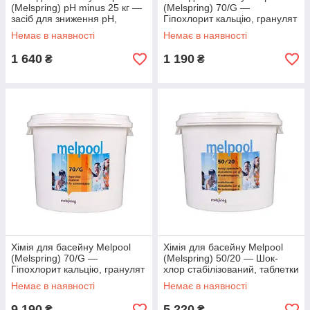
(Melspring) pH minus 25 кг —
(Melspring) 70/G —
засіб для зниження pH,
Гіпохлорит кальцію, гранулят
гранулят
5 кг
Немає в наявності
Немає в наявності
1 640
1 190
₴
₴
Хімія для басейну Melpool
Хімія для басейну Melpool
(Melspring) 70/G —
(Melspring) 50/20 — Шок-
Гіпохлорит кальцію, гранулят
хлор стабілізований, таблетки
45 кг
по 20 г 25 кг
Немає в наявності
Немає в наявності
9 190
5 220
₴
₴