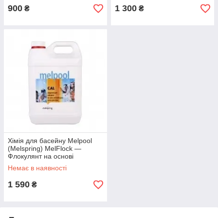
900
1 300
₴
₴
Хімія для басейну Melpool
(Melspring) MelFlock —
Флокулянт на основі
поліоксиду алюміні, рідини,
Немає в наявності
30 л
1 590
₴