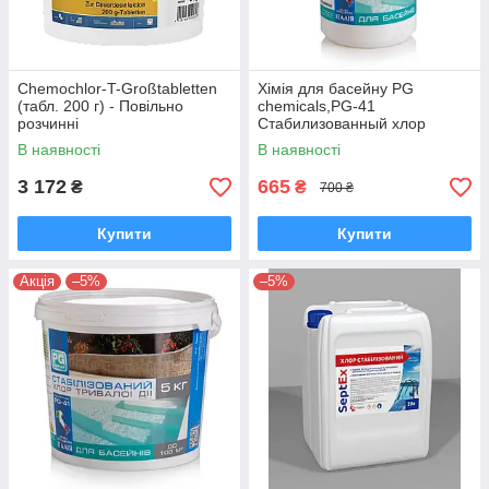
Chemochlor-T-Großtabletten
Хімія для басейну PG
(табл. 200 г) - Повільно
chemicals,PG-41
розчинні
Стабилизованный хлор
висококонцентровані великі
тривалої дії 90%, 1 кг
В наявності
В наявності
таблетки 5 кг
3 172
665
₴
₴
700 ₴
Купити
Купити
Акція
–5%
–5%