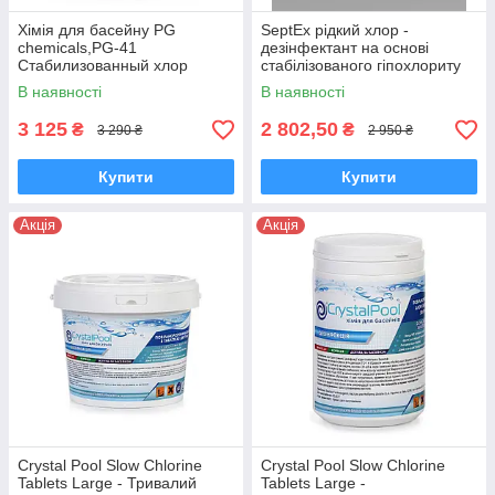
Хімія для басейну PG
SeptEx рідкий хлор -
chemicals,PG-41
дезінфектант на основі
Стабилизованный хлор
стабілізованого гіпохлориту
тривалої дії 90%, 5кг
натрію для басейнів 20 л (23
В наявності
В наявності
кг)
3 125
2 802,50
₴
₴
3 290 ₴
2 950 ₴
Купити
Купити
Акція
Акція
Crystal Pool Slow Chlorine
Crystal Pool Slow Chlorine
Tablets Large - Тривалий
Tablets Large -