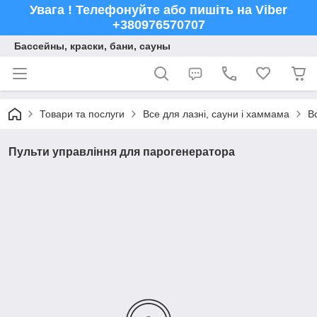
Увага ! Телефонуйте або пишіть на Viber
+380976570707
Бассейны, краски, бани, сауны
Товари та послуги
Все для лазні, сауни і хаммама
В
Пульти управління для парогенератора