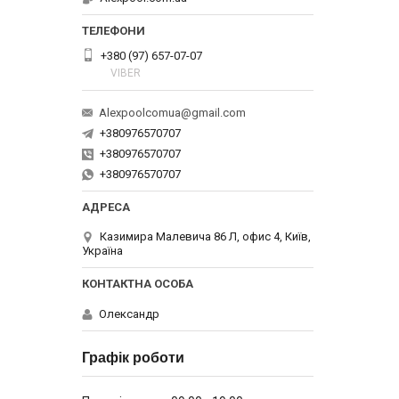
+380 (97) 657-07-07
VIBER
Alexpoolcomua@gmail.com
+380976570707
+380976570707
+380976570707
Казимира Малевича 86 Л, офис 4, Київ,
Україна
Олександр
Графік роботи