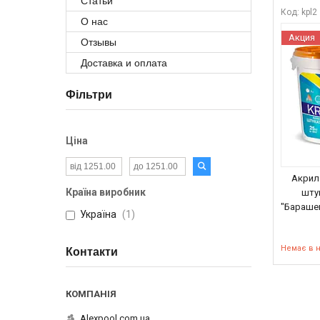
Статьи
kpl2
О нас
Акция
Отзывы
Доставка и оплата
Фільтри
Ціна
Акрил
Країна виробник
шту
"Барашек"
Україна
1
Немає в 
Контакти
Alexpool.com.ua