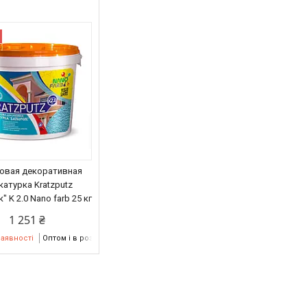
овая декоративная
катурка Kratzputz
 K 2.0 Nano farb 25 кг
1 251 ₴
наявності
Оптом і в роздріб