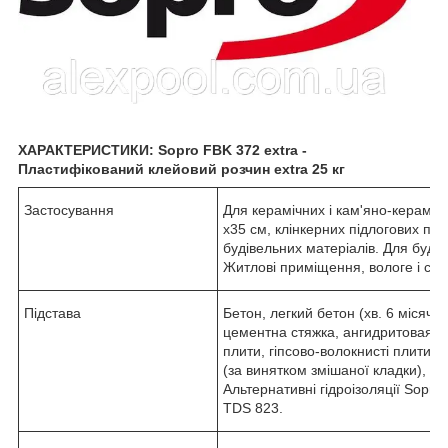
ХАРАКТЕРИСТИКИ: Sopro FBK 372 extra -
Пластифікований клейовий розчин extra 25 кг
Застосування
Для керамічних і кам'яно-кераміч
х35 см, клінкерних підлогових пли
будівельних матеріалів. Для будів
Житлові приміщення, вологе і су
Підстава
Бетон, легкий бетон (хв. 6 місячн
цементна стяжка, ангидритовая стя
плити, гіпсово-волокнисті плити, 
(за винятком змішаної кладки), ц
Альтернативні гідроізоляції Sopr
TDS 823.