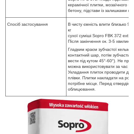
керамічної плитки, мозаїчного бе
бетону, підстави із залишками кл
Спосіб застосування
В чисту ємність влити близько 9,2
кг
сухої суміші Sopro FBK 372 extra
Після закінчення ок. 3-5 хвилин 
Гладким краєм зубчастої кельми,
контактний шар, потім зубчастим
вести під кутом 45°-60°). Не при
можна використовувати за час від
Укладання плиток проводити до м
плівки. Плитки накладати на розч
потрібне місце. Перед отвердіння
облицювання.