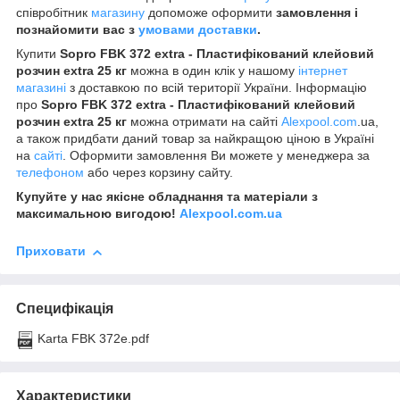
співробітник
магазину
допоможе оформити
замовлення і
познайомити вас з
умовами доставки
.
Купити
Sopro FBK 372 extra - Пластифікований клейовий
розчин extra 25 кг
можна в один клік у нашому
інтернет
магазині
з доставкою по всій території України. Інформацію
про
Sopro FBK 372 extra - Пластифікований клейовий
розчин extra 25 кг
можна отримати на сайті
Alexpool.com
.ua,
а також придбати даний товар за найкращою ціною в Україні
на
сайті
. Оформити замовлення Ви можете у менеджера за
телефоном
або через корзину сайту.
Купуйте у нас якісне обладнання та матеріали з
максимальною вигодою!
Alexpool.com.ua
Приховати
Специфікація
Karta FBK 372e.pdf
Характеристики