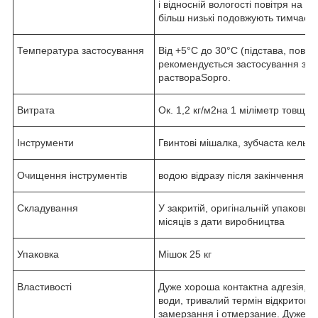
і відносній вологості повітря на рі
більш низькі подовжують тимчасо
Температура застосування
Від +5°С до 30°С (підстава, повіт
рекомендується застосування зо
раствораЅорго.
Витрата
Ок. 1,2 кг/м2на 1 міліметр товщи
Інструменти
Гвинтові мішалка, зубчаста кельма
Очищення інструментів
водою відразу після закінчення р
Складування
У закритій, оригінальній упаковці
місяців з дати виробництва
Упаковка
Мішок 25 кг
Властивості
Дуже хороша контактна адгезія, ста
води, тривалий термін відкритого
замерзання і отмерзание. Дуже в