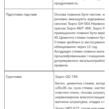
продуктивність.
Підготовка підстави
Основа повинна бути чистим, міцн
речовин зменшують агдезивные вла
смолою Sopro GH 564.Нерівності п
трасом Sopro AMT 468, Sopro RAM
приміщеннях повинні бути вирівн
45.Цементні стяжки повинні бути су
Стяжки зроблені із застосуванням
облицювання через 12 год.
Ангідридні стяжки повинні мати во
прошлифованными і очищеними від
дотримуватися загальноприйняті н
правила.
Грунтовки
Sopro GD 749:
Бетон, цементна стяжка, ангидри
≤35х35 см, суха стяжка, настінні г
повстяні плити, гіпсова штукатур
нерівномірною влагопоглащаемос
вапняна штукатурка, кладка з по
Sopro HPS 673: гладкі підстави 