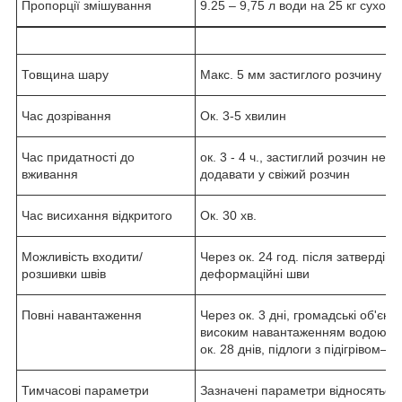
Пропорції змішування
9.25 – 9,75 л води на 25 кг сухої 
Товщина шару
Макс. 5 мм застиглого розчину
Час дозрівання
Ок. 3-5 хвилин
Час придатності до
ок. 3 - 4 ч., застиглий розчин не
вживання
додавати у свіжий розчин
Час висихання відкритого
Ок. 30 хв.
Можливість входити/
Через ок. 24 год. після затвердінн
розшивки швів
деформаційні шви
Повні навантаження
Через ок. 3 дні, громадські об'єкти
високим навантаженням водою – че
ок. 28 днів, підлоги з підігрівом– ч
Тимчасові параметри
Зазначені параметри відносяться