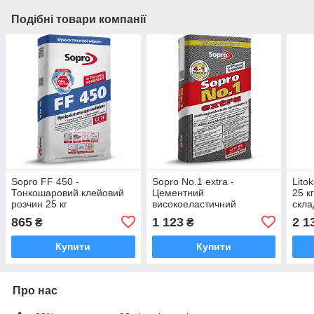
Подібні товари компанії
Sopro FF 450 -
Sopro No.1 extra -
Lito
Тонкошаровий клейовий
Цементний
25 к
розчин 25 кг
високоеластичний
скла
клейовий розчин S1 22,5
внут
865
1 123
2 1
₴
₴
кг
XTR
Купити
Купити
Про нас