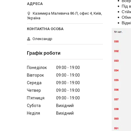
Всер
Під 
Стій
Казимира Малевича 86 Л, офис 4, Київ,
Обме
Україна
Відм
Олександр
Графік роботи
Понеділок
09:00
19:00
Вівторок
09:00
19:00
Середа
09:00
19:00
Четвер
09:00
19:00
Пʼятниця
09:00
19:00
Субота
Вихідний
Неділя
Вихідний