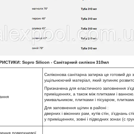
ИСТИКИ: Sopro Silicon - Санітарний силікон 310мл
Силіконова санітарна затирка це готовий до 
ущільнюючий матеріал, який зупиняє розвиток
Призначена для еластичного заповнення з'єд
приміщеннях, а також між плитками і ванною
ання
умивальником, плитками і пісуаром, плитками
Для заповнення щілин в районі :
дверних і віконних рам, кутів стін, з'єднань стін
у приміщеннях, зовні і підводних зонах (c гр
рення поверхневої