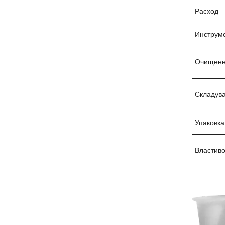
Расход
Инструм
Очищенн
Складув
Упаковка
Властиво