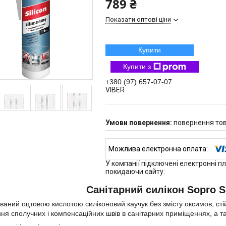
789 ₴
Показати оптові ціни
Купити
Купити з
+380 (97) 657-07-07
VIBER
повернення тов
У компанії підключені електронні п
покидаючи сайту.
Санітарний силікон Sopro S
ваний оцтовою кислотою силіконовий каучук без змісту оксимов, сті
ння сполучних і компенсаційних швів в санітарних приміщеннях, а т