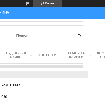
Кошик
РИНА
БУДІВЕЛЬНІ
ТОВАРИ ТА
ДОСТ
КОНТАКТИ
СУМІШІ
ПОСЛУГИ
ОП
лікон 310мл
:
030