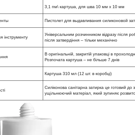
3,1 пм\ картуша, для шва 10 мм х 10 мм
енты
Пистолет для выдавливания силиконовой за
Універсальним розчинником відразу після ро
я інструменту
після затвердіння – тільки механічно
В оригінальній, закритій упаковці в прохолодн
ання
Розпочата картуша – не більше 7 днів
Картуша 310 мл (12 шт. в коробці)
Силіконова санітарна затирка це готовий до 
сті
ущільнюючий матеріал, який зупиняє розвиток