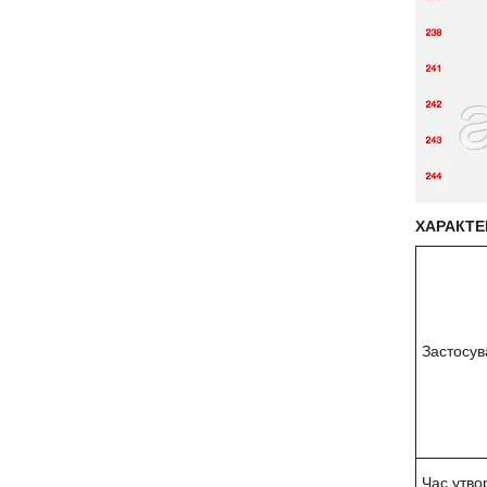
ХАРАКТЕР
Застосув
Час утво