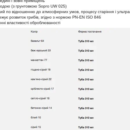
едині і зовні приміщень
водою (з грунтовкою Sopro UW 025)
кий по відношенню до атмосферних умов, процесу старіння і ульт
жує розвиток грибів, згідно з нормою PN-EN ISO 846
інні властивості оброблюваності