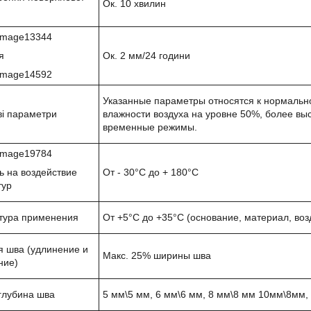
Ок. 10 хвилин
я
Ок. 2 мм/24 години
Указанные параметры относятся к нормальн
і параметри
влажности воздуха на уровне 50%, более вы
временные режимы.
ь на воздействие
От - 30°С до + 180°С
тур
тура применения
От +5°С до +35°С (основание, материал, воз
 шва (удлинение и
Макс. 25% ширины шва
ние)
глубина шва
5 мм\5 мм, 6 мм\6 мм, 8 мм\8 мм 10мм\8мм,