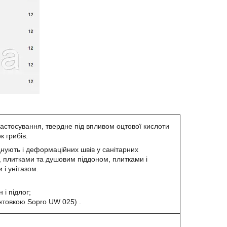
застосування, твердне під впливом оцтової кислоти
 грибів.
нують і деформаційних швів у санітарних
, плитками та душовим піддоном, плитками і
 і унітазом.
 і підлог;
унтовкою Sopro UW 025) .