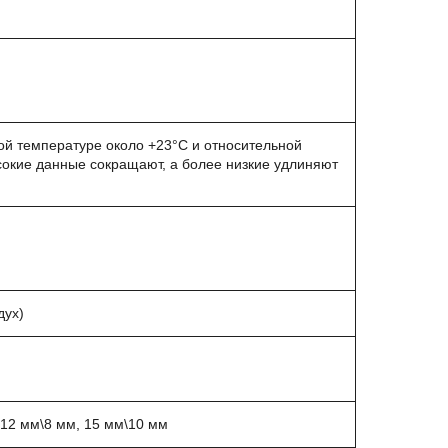
ой температуре около +23°С и относительной
сокие данные сокращают, а более низкие удлиняют
дух)
 12 мм\8 мм, 15 мм\10 мм