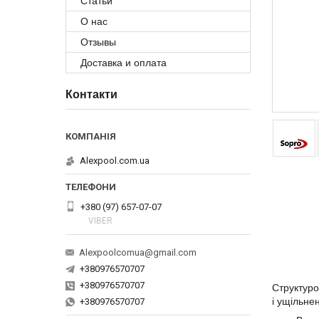
Статьи
О нас
Отзывы
Доставка и оплата
Контакти
Alexpool.com.ua
+380 (97) 657-07-07
VIBER
Alexpoolcomua@gmail.com
+380976570707
+380976570707
Структуро
і ущільне
+380976570707