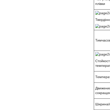
плівки
Твердінн
Тимчасов
Стойкост
темпера
Темпера
Движения
сокраще
Ширина/