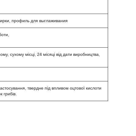
тирки, профиль для выглаживания
боти,
ому, сухому місці, 24 місяці від дати виробництва,
застосування, твердне під впливом оцтової кислоти
 грибів.