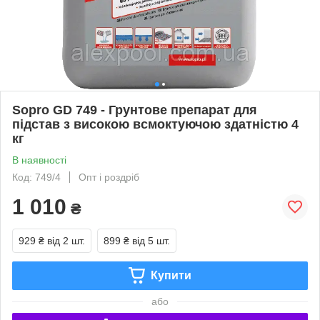
Sopro GD 749 - Грунтове препарат для
підстав з високою всмоктуючою здатністю 4
кг
В наявності
Код: 749/4
Опт і роздріб
1 010
₴
929 ₴
від 2 шт.
899 ₴
від 5 шт.
Купити
або