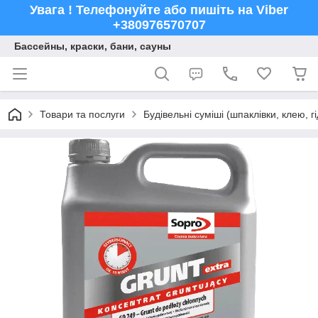
Увага ! Телефонуйте або пишіть на Viber
+380976570707
Бассейны, краски, бани, сауны
Товари та послуги
Будівельні суміші (шпаклівки, клею, г