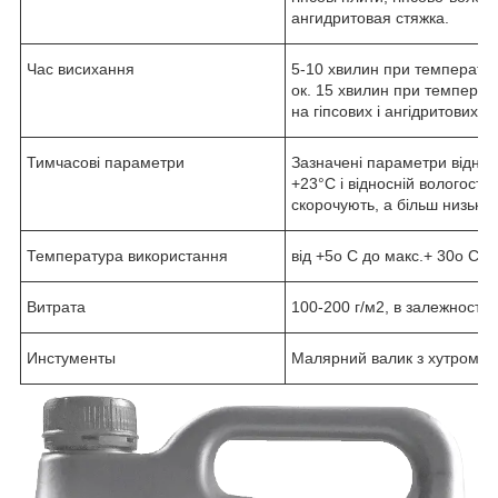
ангидритовая стяжка.
Час висихання
5-10 хвилин при температурі
ок. 15 хвилин при температу
на гіпсових і ангідритових пі
Тимчасові параметри
Зазначені параметри віднос
+23°С і відносній вологості 
скорочують, а більш низькі
Температура використання
від +5о С до макс.+ 30о С (п
Витрата
100-200 г/м2, в залежності 
Инстументы
Малярний валик з хутром, п