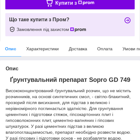
Купити з
Що таке купити з Пром?
Замовлення під захистом
Опис
Характеристики
Доставка
Оплата
Умови п
Опис
Ґрунтувальний препарат Sopro GD 749
Висококонцентрований ґрунтувальний розчин, що не містить
розчинників, на основі синтетичних смол, - світло-блакитний,
прозорий після висихання, для підстав з великою і
нерівномірного поглинається здатністю. Для грунтування
цементних і підготовки стяжок, гіпсокартонних плит і
гипсоволоконних плит, цементно-вапняних і гіпсових
штукатурок. У разі цементних підстав з великою
влагопоглащаемостью, препарат необхідно розвести водою.
У разі гіпсових і підготовки основ - не розбавляти водою.