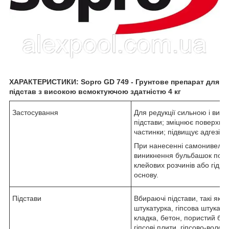
ХАРАКТЕРИСТИКИ: Sopro GD 749 - Грунтове препарат для
підстав з високою всмоктуючою здатністю 4 кг
Застосування
Для редукції сильною і вир
підстави; зміцнює поверхні о
частинки; підвищує адгезію.
При нанесенні самонивели
виникнення бульбашок пові
клейових розчинів або гідро
основу.
Підстави
Вбираючі підстави, такі як
штукатурка, гіпсова штукату
кладка, бетон, пористий бето
гіпсові плити, гіпсово-волок