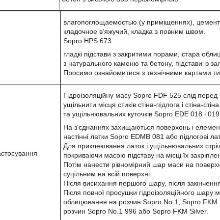
влагопоглощаемостью (у приміщеннях), цементн
кладочное в'яжучий, кладка з повним швом.
Sopro HPS 673
гладкі підстави з закритими порами, стара обли
з натурального каменю та бетону, підстави із з
Просимо ознайомитися з технічними картами тих
Гідроізоляційну масу Sopro FDF 525 слід перед
ущільнити місця стиків стіна-підлога і стіна-ст
та ущільнювальних куточків Sopro EDE 018 і 019
На з'єднаннях захищаються поверхонь і елемент
настінні латки Sopro EDMB 081 або підлогові л
Для приклеювання латок і ущільнювальних стріч
астосування
покриваючи масою підставу на місці їх закріпл
Потім нанести рівномірний шар маси на поверхн
суцільним на всій поверхні.
Після висихання першого шару, після закінчення
Після повної просушки гідроізоляційного шару 
облицювання на розчин Sopro No.1, Sopro FKM
розчин Sopro No.1 996 або Sopro FKM Silver.