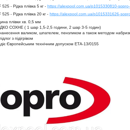
525 - Рідка плівка 5 кг -
https://alexpool.com.ua/p1015330810-sopro-
525 - Рідка плівка 20 кг -
https://alexpool.com.ua/p1015331626-sopro
ина плівки хв. 0,5 мм
КО СОХНЕ ( 1 шар 1,5-2,5 години, 2 шар 3-5 годин)
нанесення валиком, шпателем, пензликом а також методом набриз
ідлог з підігрівом
діє Європейським технічним допуском ETA-13/0155