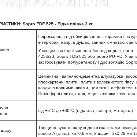
ИСТИКИ: Sopro FDF 525 - Рідка плівка 3 кг
Гідроізоляція під облицювання з кераміки і нату
інтер'єрах, напр. в душах, ванних кімнатах, сані
ання
У місцях знаходяться постійно під водою, напр. 
423\523, Sopro TDS 823 або Sopro PU-FD. У випа
застосовувати поліуретанову гідроізоляцію Sopro
Цементна і вапняно-цементна штукатурка, високо
гіпсокартонні плити і плити з волокнистого гіпсу,
кладка з повними швами, цементні, асфальтові та
Поліефірні плити; старі, міцні залишки клею для
тура
від +5°С до +30°С (підстава, повітря, матеріал)
ання
Товщина сухого шару згідно з вказівками німець
 шару
водою А (стіна): хв. 0,5 мм; 2 шари= 2х0,25 мм 