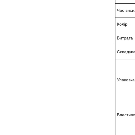
Час виси
Колір
Витрата
Складув
Упаковка
Властиво