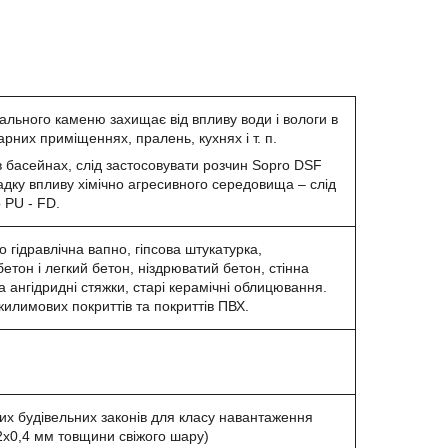
рального каменю захищає від впливу води і вологи в
тарних приміщеннях, пралень, кухнях і т. п.
в басейнах, слід застосовувати розчин Sopro DSF
дку впливу хімічно агресивного середовища – слід
 PU - FD.
 гідравлічна вапно, гіпсова штукатурка,
 бетон і легкий бетон, ніздрюватий бетон, стінна
 ангідридні стяжки, старі керамічні облицювання.
 килимових покриттів та покриттів ПВХ.
ких будівельних законів для класу навантаження
(2х0,4 мм товщини свіжого шару)