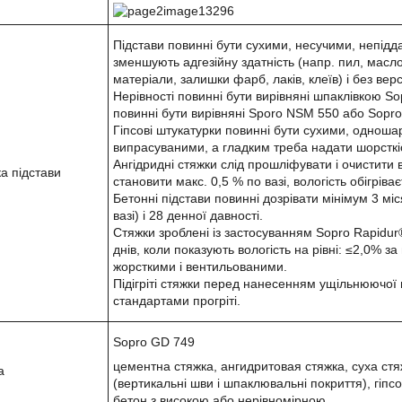
Підстави повинні бути сухими, несучими, непідд
зменшують адгезійну здатність (напр. пил, масло
матеріали, залишки фарб, лаків, клеїв) і без верс
Нерівності повинні бути вирівняні шпаклівкою S
повинні бути вирівняні Sporo NSM 550 або Sopro
Гіпсові штукатурки повинні бути сухими, одношар
випрасуваними, а гладким треба надати шорсткі
Ангідридні стяжки слід прошліфувати і очистити
ка підстави
становити макс. 0,5 % по вазі, вологість обігріва
Бетонні підстави повинні дозрівати мінімум 3 мі
вазі) і 28 денної давності.
Стяжки зроблені із застосуванням Sopro Rapidur®
днів, коли показують вологість на рівні: ≤2,0% з
жорсткими і вентильованими.
Підігріті стяжки перед нанесенням ущільнюючої м
стандартами прогріті.
Sopro GD 749
цементна стяжка, ангидритовая стяжка, суха стяжк
а
(вертикальні шви і шпаклювальні покриття), гіпс
бетон з високою або нерівномірною