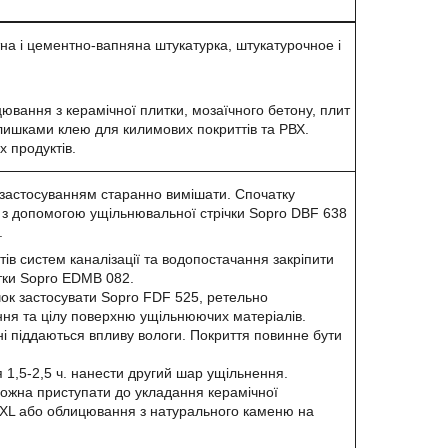
а і цементно-вапняна штукатурка, штукатурочное і
цювання з керамічної плитки, мозаїчного бетону, плит
алишками клею для килимових покриттів та РВХ.
 продуктів.
 застосуванням старанно вимішати. Спочатку
іна з допомогою ущільнювальної стрічки Sopro DBF 638
.
ів систем каналізації та водопостачання закріпити
атки Sopro EDMB 082.
ок застосувати Sopro FDF 525, ретельно
ення та цілу поверхню ущільнюючих матеріалів.
і піддаються впливу вологи. Покриття повинне бути
 1,5-2,5 ч. нанести другий шар ущільнення.
можна приступати до укладання керамічної
 XL або облицювання з натурального каменю на