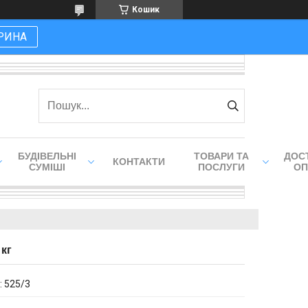
Кошик
РИНА
БУДІВЕЛЬНІ
ТОВАРИ ТА
ДОСТ
КОНТАКТИ
СУМІШІ
ПОСЛУГИ
ОП
 кг
:
525/3