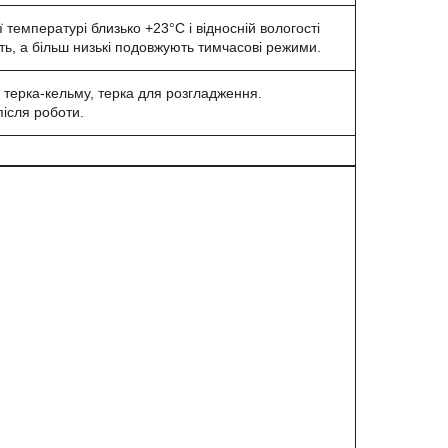
температурі близько +23°С і відносній вологості
ють, а більш низькі подовжують тимчасові режими.
а терка-кельму, терка для розгладження.
після роботи.