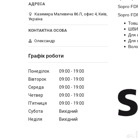
Sopro FDF 
Казимира Малевича 86 Л, офис 4, Київ,
Sopro FDF 
Україна
Товщ
ШВИД
Для 
Для п
Олександр
Воло
Графік роботи
Понеділок
09:00
19:00
Вівторок
09:00
19:00
Середа
09:00
19:00
Четвер
09:00
19:00
Пʼятниця
09:00
19:00
Субота
Вихідний
Неділя
Вихідний