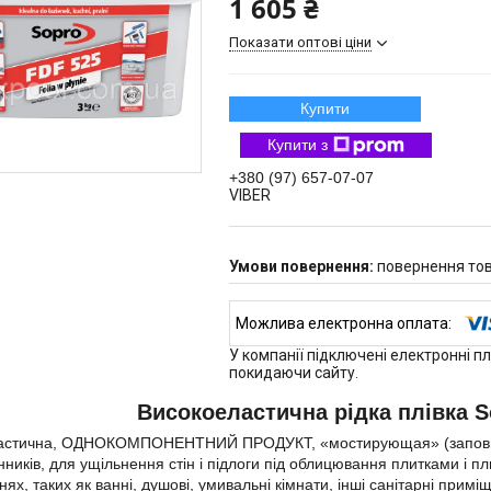
1 605 ₴
Показати оптові ціни
Купити
Купити з
+380 (97) 657-07-07
VIBER
повернення тов
У компанії підключені електронні п
покидаючи сайту.
Високоеластична рідка плівка So
астична, ОДНОКОМПОНЕНТНИЙ ПРОДУКТ, «мостирующая» (заповнює) 
нників, для ущільнення стін і підлоги під облицювання плитками і п
ях, таких як ванні, душові, умивальні кімнати, інші санітарні примі