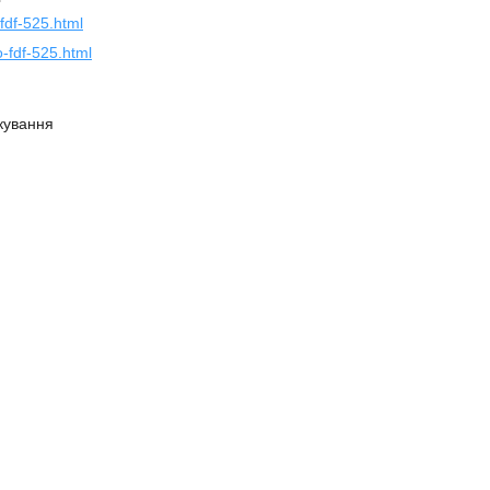
fdf-525.html
-fdf-525.html
кування