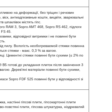
атливою на деформації, без тріщин і речовин
, віск, антиадгезивные кошти, вицвіти, зварювальні
тв шпаклівок містять гіпс.
opro RAM 3, Sopro AMT 468, Sopro RS 462, підлоги
 FS 45.
овими, відповідної витримки і не повинні бути
сть.
 від пилу. Вологість необогреваемой стяжки повинна
ється стяжки - макс. 0,3 % за вагою.
сяці. Цементні стяжки повинні бути сухими (≤ 2% по
 B5 готові до укладання плиток після закінчення 3
а вагою. Дерев'яні матеріали повинні бути сухими,
аси Sopro FDF 525 повинні бути у відповідності зі
а, настінні гіпсові плити, гіпсокартонні плити
ово-повстяні плити, гіпсова штукатурка, ніздрюватий