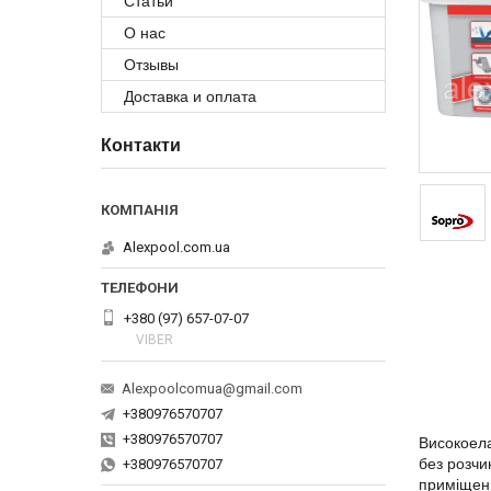
Статьи
О нас
Отзывы
Доставка и оплата
Контакти
Alexpool.com.ua
+380 (97) 657-07-07
VIBER
Alexpoolcomua@gmail.com
+380976570707
+380976570707
Високоел
без розчи
+380976570707
приміщенн