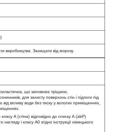
)
 дати виробництва. Захищати від морозу.
коеластична, що заповнює тріщини,
инників, для захисту поверхонь стін і підлоги під
 від впливу води без тиску у вологих приміщеннях,
иміщеннях.
ласу А (стіна) відповідно до списку А (abP)
 нагляду і класу А0 згідно інструкції німецького