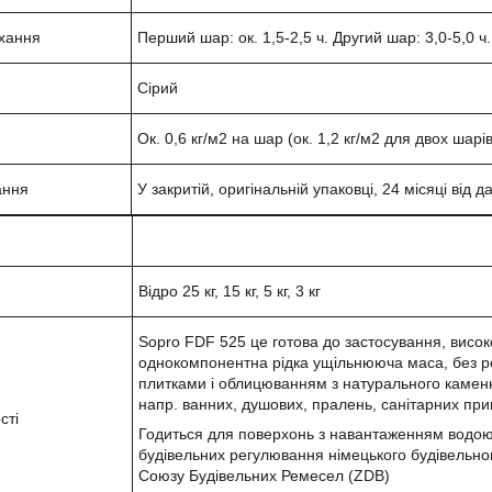
хання
Перший шар: ок. 1,5-2,5 ч. Другий шар: 3,0-5,0 ч.
Сірий
Ок. 0,6 кг/м2 на шар (ок. 1,2 кг/м2 для двох шарів
ання
У закритій, оригінальній упаковці, 24 місяці від
Відро 25 кг, 15 кг, 5 кг, 3 кг
Sopro FDF 525 це готова до застосування, висо
однокомпонентна рідка ущільнююча маса, без розч
плитками і облицюванням з натурального каменю
напр. ванних, душових, пралень, санітарних пр
сті
Годиться для поверхонь з навантаженням водою к
будівельних регулювання німецького будівельного
Союзу Будівельних Ремесел (ZDB)