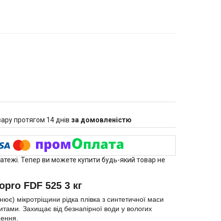
ару протягом 14 днів
за домовленістю
латежі. Тепер ви можете купити будь-який товар не
pro FDF 525 3 кг
мікротріщини рідка плівка з синтетичної маси
литами. Захищає від безнапірної води у вологих
щення.