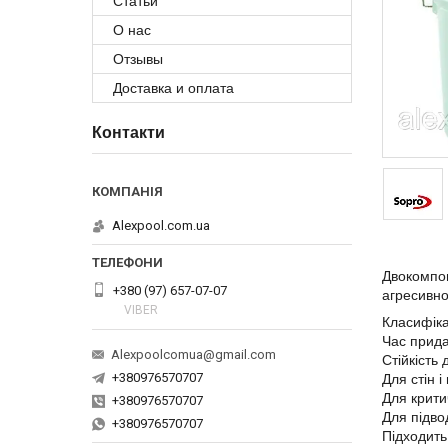
Статьи
О нас
Отзывы
Доставка и оплата
Контакти
Alexpool.com.ua
Двокомпон
+380 (97) 657-07-07
агресивно
VIBER
Класифіка
Час прида
Alexpoolcomua@gmail.com
Стійкість 
+380976570707
Для стін і
Для крити
+380976570707
Для підво
+380976570707
Підходить 