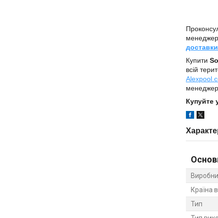
Проконсул
менедже
доставки
Купити
So
всій тери
Alexpool.
менеджер
Купуйте 
Характе
Основ
Виробни
Країна 
Тип
Тип вик