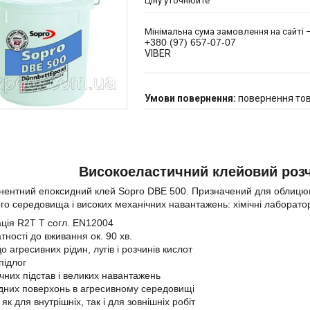
Ціну уточнюйте
Мінімальна сума замовлення на сайті —
+380 (97) 657-07-07
VIBER
повернення тов
Високоеластичний клейовий розч
ентний епоксидний клей Sopro DBE 500. Призначений для облицюв
го середовища і високих механічних навантажень: хімічні лаборато
ція R2T Т согл. EN12004
тності до вживання ок. 90 хв.
до агресивних рідин, лугів і розчинів кислот
 підлог
чних підстав і великих навантажень
дних поверхонь в агресивному середовищі
як для внутрішніх, так і для зовнішніх робіт