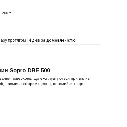
 200 ₴
ару протягом 14 днів
за домовленістю
ин Sopro DBE 500
ання поверхонь, що експлуатуються при впливі
рії, промислові приміщення, автомийки тощо