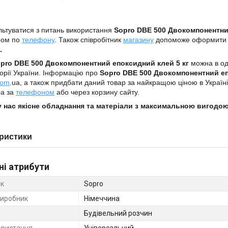
ьтуватися з питань використання
Sopro DBE 500 Двокомпонентни
ром по
телефону
. Також співробітник
магазину
допоможе оформит
.
pro DBE 500 Двокомпонентний епоксидний клей 5 кг
можна в од
торії України. Інформацію про
Sopro DBE 500 Двокомпонентний еп
com
.ua, а також придбати даний товар за найкращою ціною в Україн
а за
телефоном
або через корзину сайту.
у нас якісне обладнання та матеріали з максимальною вигодо
ристики
ні атрибути
к
Sopro
виробник
Німеччина
Будівельний розчин
ористання
Універсальний