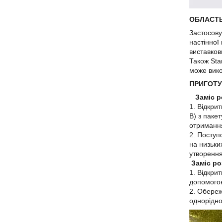
ОБЛАСТ
Застосову
настінної
виставкови
Також Star
може вико
ПРИГОТУ
Заміс р
1. Відкри
В) з паке
отримання
2. Поступ
на низьки
утворення
Заміс ро
1. Відкри
допомого
2. Обереж
однорідно