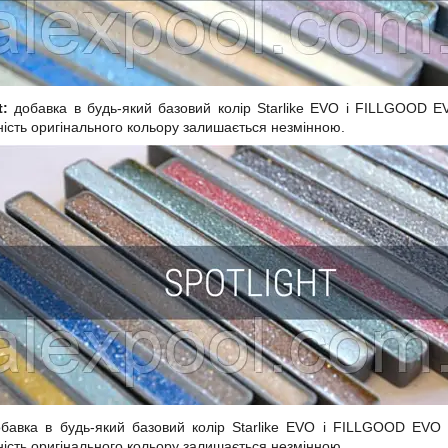
t:
добавка в будь-який базовий колір Starlike EVO і FILLGOOD EV
ність оригінального кольору залишається незмінною.
обавка в будь-який базовий колір Starlike EVO і FILLGOOD EVO
ність оригінального кольору залишається незмінною.