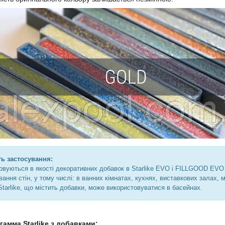
ь застосування:
овуються в якості декоративних добавок в Starlike EVO і FILLGOOD EVO
ання стін, у тому числі: в ванних кімнатах, кухнях, виставкових залах, ма
Starlike, що містить добавки, може використовуватися в басейнах.
 гамма
Starlike з добавками: