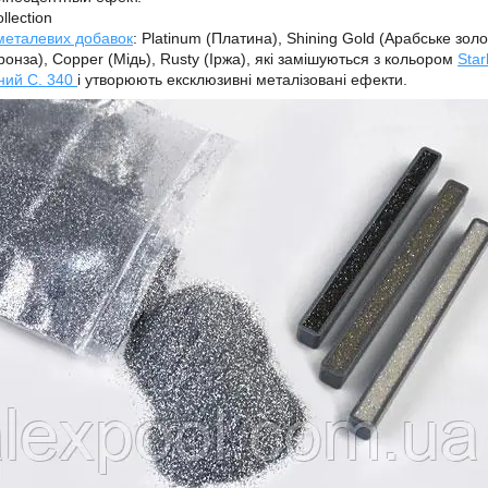
llection
металевих добавок
: Platinum (Платина), Shining Gold (Арабське золо
ронза), Copper (Мідь), Rusty (Іржа), які замішуються з кольором
Star
ний С. 340
і утворюють ексклюзивні металізовані ефекти.