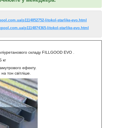
xpool.com.ua/p1114852752-litokol-starlike-evo.html
expool.com.ua/p1114874365-litokol-starlike-evo.html
поліуретанового складу FILLGOOD EVO .
5 кг
ламутрового ефекту.
на тон світліше.