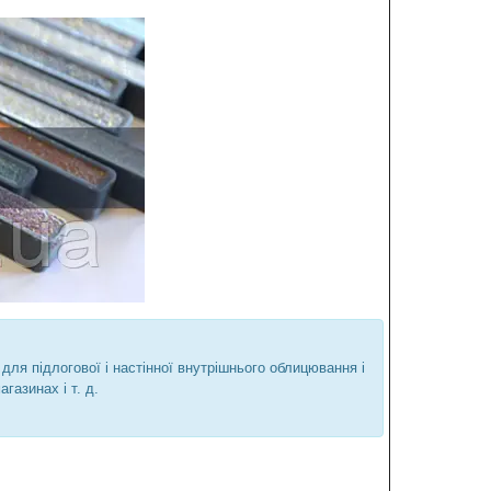
для підлогової і настінної внутрішнього облицювання і
газинах і т. д.