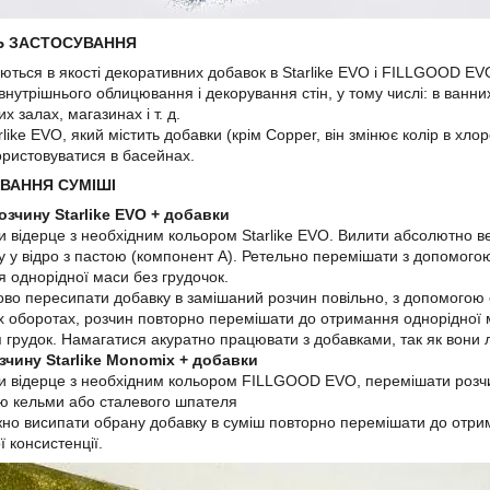
Ь ЗАСТОСУВАННЯ
ються в якості декоративних добавок в Starlike EVO і FILLGOOD EVO
 внутрішнього облицювання і декорування стін, у тому числі: в ванних
х залах, магазинах і т. д.
like EVO, який містить добавки (крім Copper, він змінює колір в хлор
ристовуватися в басейнах.
ВАННЯ СУМІШІ
озчину Starlike EVO + добавки
ти відерце з необхідним кольором Starlike EVO. Вилити абсолютно в
ту у відро з пастою (компонент А). Ретельно перемішати з допомог
 однорідної маси без грудочок.
ово пересипати добавку в замішаний розчин повільно, з допомогою
х оборотах, розчин повторно перемішати до отримання однорідної 
 грудок. Намагатися акуратно працювати з добавками, так як вони
зчину Starlike Monomix + добавки
ти відерце з необхідним кольором FILLGOOD EVO, перемішати розчи
ю кельми або сталевого шпателя
но висипати обрану добавку в суміш повторно перемішати до отр
ї консистенції.