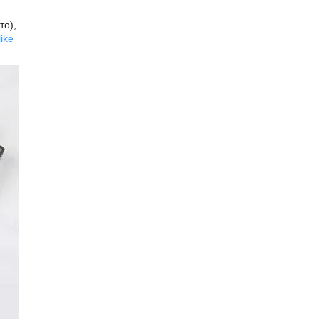
то),
like