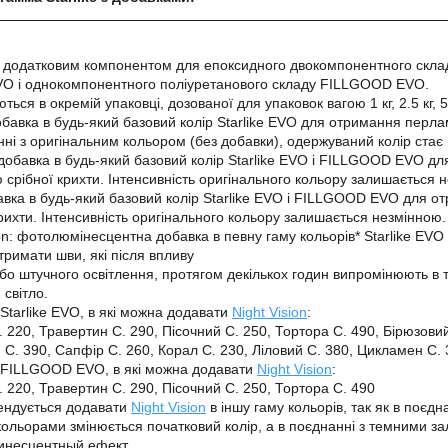
 додатковим компонентом для епоксидного двокомпонентного скла
EVO і однокомпонентного поліуретанового складу FILLGOOD EVO.
ься в окремій упаковці, дозованої для упаковок вагою 1 кг, 2.5 кг, 5
обавка в будь-який базовий колір Starlike EVO для отримання перла
нні з оригінальним кольором (без добавки), одержуваний колір стає 
: добавка в будь-який базовий колір Starlike EVO і FILLGOOD EVO д
 срібної крихти. Інтенсивність оригінального кольору залишається 
авка в будь-який базовий колір Starlike EVO і FILLGOOD EVO для о
рихти. Інтенсивність оригінального кольору залишається незмінною.
ion: фотолюмінесцентна добавка в певну гаму кольорів* Starlike EV
тримати шви, які після впливу
бо штучного освітлення, протягом декількох годин випромінюють в 
 світло.
 Starlike EVO, в які можна додавати
Night Vision
:
. 220, Травертин С. 290, Пісочний С. 250, Тортора С. 490, Бірюзови
 С. 390, Сапфір С. 260, Корал С. 230, Ліловий С. 380, Цикламен С. 
и FILLGOOD EVO, в які можна додавати
Night Vision
:
. 220, Травертин С. 290, Пісочний С. 250, Тортора С. 490
ендується додавати
Night Vision
в іншу гаму кольорів, так як в поєдна
кольорами змінюється початковий колір, а в поєднанні з темними з
несцентный ефект.