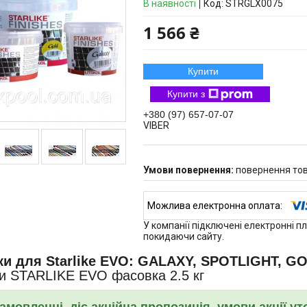
В наявності
Код:
STRGLX0075
1 566 ₴
Купити
Купити з
+380 (97) 657-07-07
VIBER
повернення тов
У компанії підключені електронні п
покидаючи сайту.
ки для Starlike EVO: GALAXY, SPOTLIGHT, G
и STARLIKE EVO фасовка 2.5 кг
амовленні, діє акційна пропозиція, умови акції у