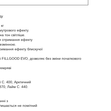
ду
 кг
мутрового ефекту.
на тон світліше.
ля отримання ефекту
незмінною.
тримання ефекту блискучої
O і FILLGOOD EVO, дозволяє без зміни початкового
темряві
й С. 400, Арктичний
370, Лайм С. 440.
нні з
алишається не помітний