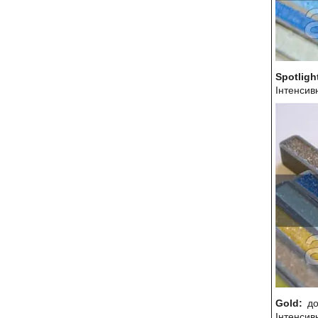
Spotligh
Інтенсив
Gold:
д
Інтенсив