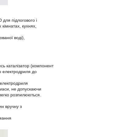
 для підлогового і
 кімнатах, кухнях,
ованої воді),
есь каталізатор (компонент
ою електродриля до
 електродриля
маси, не допускаючи
 легко розпилюються.
н вручну з
имання