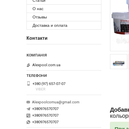
Статьи
О нас
Отзывы
Доставка и оплата
Контакти
Alexpool.com.ua
+380 (97) 657-07-07
VIBER
Alexpoolcomua@gmail.com
Добав
+380976570707
кольор
+380976570707
+380976570707
При з