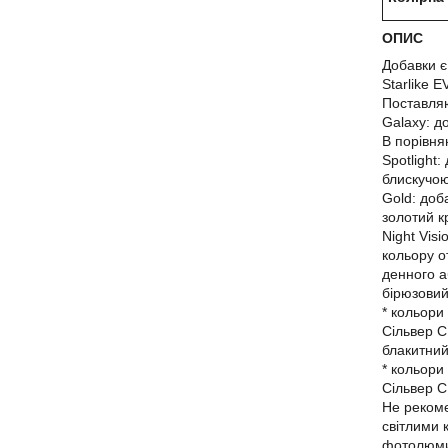
ОПИС
Добавки є
Starlike 
Поставляют
Galaxy: д
В порівня
Spotlight
блискучою
Gold: доб
золотий к
Night Vis
кольору о
денного а
бірюзовий
* кольори
Сільвер С
блакитний
* кольор
Сільвер С
Не реком
світлими 
фотолюми