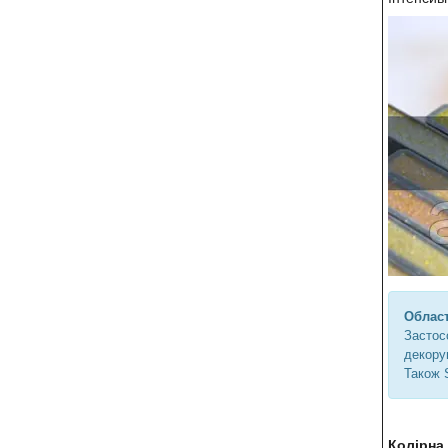
Област
Застос
декорув
Також 
Колірна