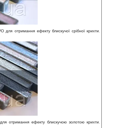
O для отримання ефекту блискучої срібної крихти.
 для отримання ефекту блискучою золотою крихти.