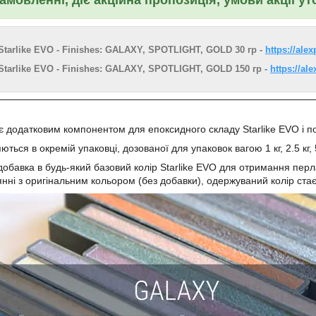
 Starlike EVO - Finishes: GALAXY, SPOTLIGHT, GOLD 30 гр -
https://ale
 Starlike EVO - Finishes: GALAXY, SPOTLIGHT, GOLD 150 гр -
https://al
є додатковим компонентом для епоксидного складу Starlike EVO і 
ться в окремій упаковці, дозованої для упаковок вагою 1 кг, 2.5 кг, 
обавка в будь-який базовий колір Starlike EVO для отримання пер
янні з оригінальним кольором (без добавки), одержуваний колір стає 