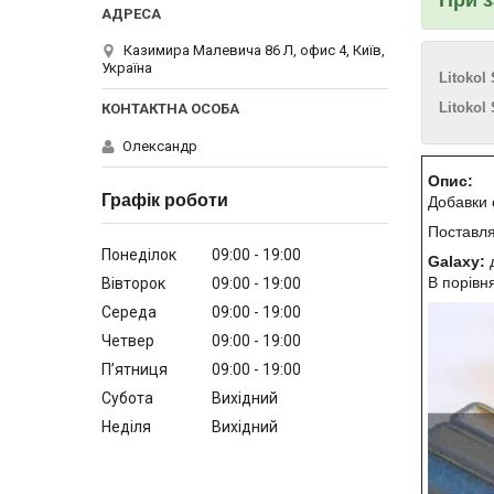
Казимира Малевича 86 Л, офис 4, Київ,
Україна
Litokol
Litokol
Олександр
Опис:
Графік роботи
Добавки 
Поставляю
Понеділок
09:00
19:00
Galaxy:
д
В порівн
Вівторок
09:00
19:00
Середа
09:00
19:00
Четвер
09:00
19:00
Пʼятниця
09:00
19:00
Субота
Вихідний
Неділя
Вихідний