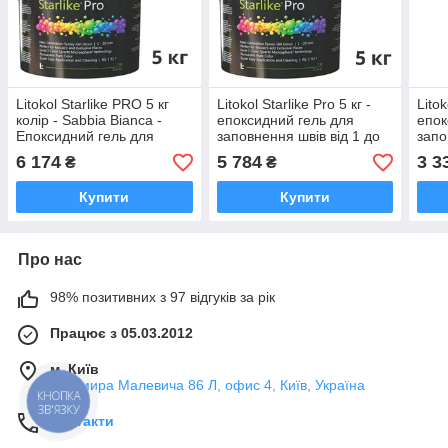
Litokol Starlike PRO 5 кг
Litokol Starlike Pro 5 кг -
Litok
колір - Sabbia Bianca -
епоксидний гель для
епок
Епоксидний гель для
заповнення швів від 1 до
запо
заповнення швів від 1 до
20 мм у всіх типах
20 м
6 174
5 784
3 3
₴
₴
20 мм
мозаїки, плитки - базові
кольори
Купити
Купити
Про нас
98% позитивних з 97 відгуків за рік
Працює з 05.03.2012
м. Київ
Казимира Малевича 86 Л, офис 4, Київ, Україна
КНОПКА
ЗВ'ЯЗКУ
Контакти