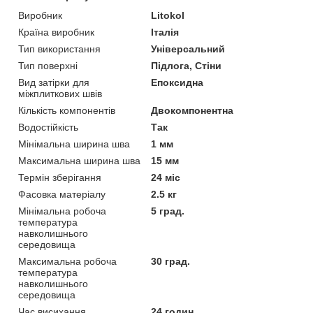
Виробник
Litokol
Країна виробник
Італія
Тип використання
Універсальний
Тип поверхні
Підлога, Стіни
Вид затірки для
Епоксидна
міжплиткових швів
Кількість компонентів
Двокомпонентна
Водостійкість
Так
Мінімальна ширина шва
1 мм
Максимальна ширина шва
15 мм
Термін зберігання
24 міс
Фасовка матеріалу
2.5 кг
Мінімальна робоча
5 град.
температура
навколишнього
середовища
Максимальна робоча
30 град.
температура
навколишнього
середовища
Час висихання
24 годин