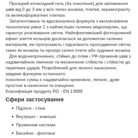
Прозорий епоксидний гель (4a покоління) для заповнення
швів від 0 до 3 мм у всіх типах мозаїки, плитки, керамограніту
та великоформатних плитках.
Запатентована та вдосконалена формула з ексклюзивною
технологією рівня 2 з найчистіших скляних мікроперлин, що
гарантує розсіювання світла. Найефективніший фотохромний
ефект злиття кольорів досягається за допомогою скляних
матеріалів, які пропускають і підсилюють проходження світла,
таких як мозаїка та прозорі скляні плити або художня мозаїка
Для водонепроникних, стійких до плям і УФ-променів швів з
надзвичайною хімічною та механічною стійкістю і стійкістю до
термічних ударів. Розроблений для легкого нанесення,
завдяки функціям останнього
покоління суміш є надзвичайно кремовою, легкою, дуже
простою в нанесенні та очищенні.
Класифікація продукту RG - EN 13888
Сфери застосування
Підлоги - стіни
Внутрішні - зовнішні
Променеві системи
Басейни - фонтани