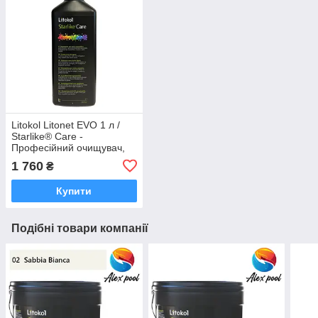
Litokol Litonet EVO 1 л /
Starlike® Care -
Професійний очищувач,
видаляє залишки від
1 760
₴
епоксидних затерли для
плитки та каменю
Купити
Подібні товари компанії