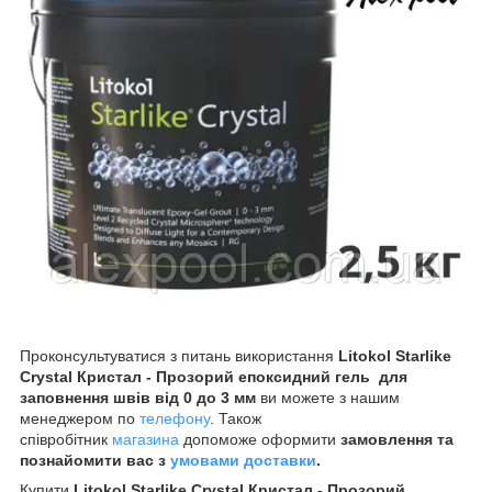
Проконсультуватися з питань використання
Litokol Starlike
Crystal Кристал - Прозорий епоксидний гель для
заповнення швів від 0 до 3 мм
ви можете з нашим
менеджером по
телефону
. Також
співробітник
магазина
допоможе оформити
замовлення та
познайомити вас з
умовами доставки
.
Купити
Litokol Starlike Crystal Кристал - Прозорий