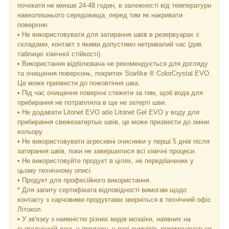
почекати не менше 24-48 годин, в залежності від температури
навколишнього середовища, перед тим як накривати
поверхню.
• Не використовувати для затирання швів в резервуарах з
складами, контакт з якими допустимо нетривалий час (див.
таблицю хімічної стійкості).
• Використання відбілювача не рекомендується для догляду
та очищення поверхонь, покритих Starlike ® ColorCrystal EVO.
Це може призвести до пожовтіння шва.
• Під час очищення поверхні стежити за тим, щоб вода для
прибирання не потрапляла в ще не затерті шви.
• Не додавати Litonet EVO або Litonet Gel EVO у воду для
прибирання свежезатертых швів, це може призвести до зміни
кольору.
• Не використовувати агресивні очисники у перші 5 днів після
затирання швів, поки не завершилися всі хімічні процеси.
• Не використовуйте продукт в цілях, не передбачених у
цьому технічному описі.
• Продукт для професійного використання.
* Для запиту сертифіката відповідності вимогам щодо
контакту з харчовими продуктами зверніться в технічний офіс
Літокол.
• У зв'язку з наявністю різних видів мозаїки, наявних на
сьогоднішній день у продажу, у разі сумнівів, рекомендується