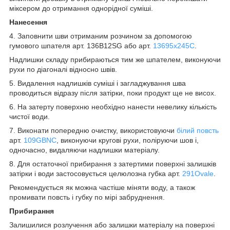
міксером до отримання однорідної суміші.
Нанесення
4. Заповнити шви отриманим розчином за допомогою
гумового шпателя арт. 136B12SG або арт.
13695x245C
.
Надлишки складу прибираються тим же шпателем, виконуючи
рухи по діагоналі відносно швів.
5. Видалення надлишків суміші і загладжування шва
проводиться відразу після затірки, поки продукт ще не висох.
6. На затерту поверхню необхідно нанести невелику кількість
чистої води.
7. Виконати попередню очистку, використовуючи
білий повсть
арт.
109GBNC
, виконуючи кругові рухи, поліруючи шов і,
одночасно, видаляючи надлишки матеріалу.
8. Для остаточної прибирання з затертими поверхні залишків
затірки і води застосовується целюлозна губка арт.
291Ovale
.
Рекомендується як можна частіше міняти воду, а також
промивати повсть і губку по мірі забруднення.
Прибирання
Залишилися розлучення або залишки матеріалу на поверхні