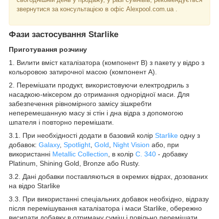
звернутися за консультацією в офіс Alexpool.com.ua .
Фази застосування Starlike
Приготування розчину
1. Вилити вміст каталізатора (компонент В) з пакету у відро з
кольоровою затирочної масою (компонент А).
2. Перемішати продукт, використовуючи електродриль з
насадкою-міксером до отримання однорідної маси. Для
забезпечення рівномірного замісу зішкребти
неперемешанную масу зі стін і дна відра з допомогою
шпателя і повторно перемішати.
3.1. При необхідності додати в базовий колір
Starlike
одну з
добавок:
Galaxy
,
Spotlight
,
Gold
,
Night Vision
або, при
використанні
Metallic Collection
, в колір
С. 340
- добавку
Platinum, Shining Gold, Bronze або Rusty.
3.2. Дані добавки поставляються в окремих відрах, дозованих
на відро Starlike
3.3. При використанні спеціальних добавок необхідно, відразу
після перемішування каталізатора і маси Starlike, обережно
висипати добавку в отриману суміш і повільно перемішати