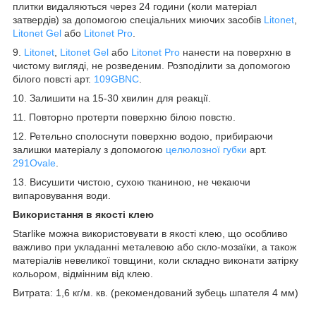
плитки видаляються через 24 години (коли матеріал
затвердів) за допомогою спеціальних миючих засобів
Litonet
,
Litonet Gel
або
Litonet Pro
.
9.
Litonet
,
Litonet Gel
або
Litonet Pro
нанести на поверхню в
чистому вигляді, не розведеним. Розподілити за допомогою
білого повсті арт.
109GBNC
.
10. Залишити на 15-30 хвилин для реакції.
11. Повторно протерти поверхню білою повстю.
12. Ретельно сполоснути поверхню водою, прибираючи
залишки матеріалу з допомогою
целюлозної губки
арт.
291Ovale
.
13. Висушити чистою, сухою тканиною, не чекаючи
випаровування води.
Використання в якості клею
Starlike можна використовувати в якості клею, що особливо
важливо при укладанні металевою або скло-мозаїки, а також
матеріалів невеликої товщини, коли складно виконати затірку
кольором, відмінним від клею.
Витрата: 1,6 кг/м. кв. (рекомендований зубець шпателя 4 мм)