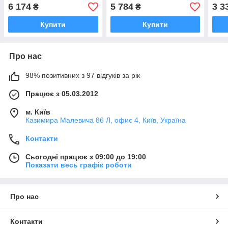
заповнення швів від 1 до
20 мм у всіх типах
20 м
6 174
5 784
3 3
₴
₴
20 мм
мозаїки, плитки - базові
кольори
Купити
Купити
Про нас
98% позитивних з 97 відгуків за рік
Працює з 05.03.2012
м. Київ
Казимира Малевича 86 Л, офис 4, Київ, Україна
Контакти
Сьогодні працює з 09:00 до 19:00
Показати весь графік роботи
Про нас
Контакти