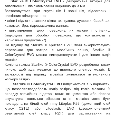
Starlike ® ColorCrystal EVO
- декоративна затирка для
заповнення швів скломозаїки шириною до 3 мм
Застосовується при внутрішніх і зовнішніх, підлогових і
настінних облицюваннях:
• стіни і підлоги в ванних кімнатах, кухнях, душових, басейнах,
хамамах, Spa, гідромасажних ваннах.
• виготовлення таких поверхонь, як колони і стільниці
(підходить для обробки поверхонь, що контактують з
харчовими продуктами*)
На відміну від Starlike ® Кристал EVO, який використовують
переважно для затирання мозаїчних панно, Starlike ®
ColorCrystal EVO можна використовувати і для інших видів
мозаїки.
Колірна гамма Starlike ® ColorCrystal EVO розроблена таким
чином, щоб адаптуватися до широкого спектру мозаїк. В
залежності від відтінку мозаїки змінюється інтенсивність
кольору затірки.
Starlike ® ColorCrystal EVO
випускається в 5 варіантах,
що позволяетподобрать колір затірки під колір мозаїки. У
випадку звичайних підстав, таких як цементна або гіпсова
штукатурка, панельна обшивка та ін., мозаїка може бути
покладена на білий клей типу Litoplus K55 (цементний клей
класу C2TE) або Litoelastic EVO (двокомпонентний
реактивний клей класу R2T) для застосування на