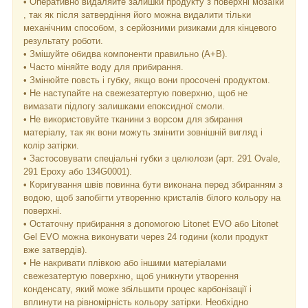
• Оперативно видаляйте залишки продукту з поверхні мозаїки
, так як після затвердіння його можна видалити тільки
механічним способом, з серйозними ризиками для кінцевого
результату роботи.
• Змішуйте обидва компоненти правильно (A+B).
• Часто міняйте воду для прибирання.
• Змінюйте повсть і губку, якщо вони просочені продуктом.
• Не наступайте на свежезатертую поверхню, щоб не
вимазати підлогу залишками епоксидної смоли.
• Не використовуйте тканини з ворсом для збирання
матеріалу, так як вони можуть змінити зовнішній вигляд і
колір затірки.
• Застосовувати спеціальні губки з целюлози (арт. 291 Ovale,
291 Epoxy або 134G0001).
• Коригування швів повинна бути виконана перед збиранням з
водою, щоб запобігти утворенню кристалів білого кольору на
поверхні.
• Остаточну прибирання з допомогою Litonet EVO або Litonet
Gel EVO можна виконувати через 24 години (коли продукт
вже затвердів).
• Не накривати плівкою або іншими матеріалами
свежезатертую поверхню, щоб уникнути утворення
конденсату, який може збільшити процес карбонізації і
вплинути на рівномірність кольору затірки. Необхідно