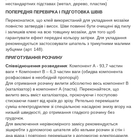
нестандартних підставах (метал, дерево, пластик)
ПОПЕРЕДНЯ ПЕРЕВІРКА І ПІДГОТОВКА ШВІВ
Переконатися, що клей використаний для укладання мозаїки
повністю затвердів і висох. Шви повинні бути очищені від пилу
і залишків клею на всю товщину мозаїки, для того щоб
гарантувати ефект передачі кольору затірки. Для укладання
рекомендується застосовувати шпатель з трикутними малими
зубцями (арт. 148).
ПРИГОТУВАННЯ РОЗЧИНУ
Співвідношення розведення
: Компонент А - 93,7 частин
ваги + Компонент В – 6,3 частин ваги (обидва компонента
розфасовані в необхідній пропорції)
Для отримання розчину вилити абсолютно весь компонент В
(каталізатор) в компонент А (паста). Переконайтеся, що
вилито весь вміст каталізатора, прокочуючи і поступово
стискаючи пакет від країв до зрізу. Ретельно перемішати
суміш електродрилем зі спеціальною насадкою знизу вгору на
низькій швидкості, до отримання гладкого розчину без
грудочок.
Для виключення нерівномірного замісу рекомендується
зішкребти з допомогою шпателя або кельми розчин зі стін і
дна відра і повторно перемішати з допомогою електродриля.