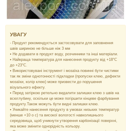
УВАГУ
- Продукт рекомендується застосовувати для заповнення
швів шириною не більше ніж 3 мм
• Не додавати в продукт воду, розчинники та інші матеріали.
• Найкраща температура для нанесення продукту від +18°C
до +23°C.
• Використовувані інструмент і мозаїка повинні бути чистими
так як зміни однотонності підкладки (пропуски клею, дефекти
мозаїки, колір клею) може призвести до порушення
візуального ефекту.
• Перед затіркою ретельно видалити залишки клею з швів на
всюглубину, оскільки це може погіршити кінцеве фарбування
продукту.Також можуть бути видні залишки клею.
• Уникайте нанесення продукту в умовах низьких температур
(менше +10 о с) та високої вологості навколишнього
середовища, щоб уникнути утворення карбонізації поверхні,
яка може змінити однорідність кольору.