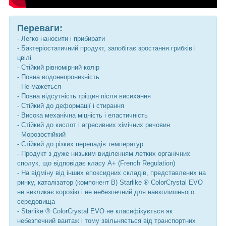
Переваги:
- Легко наносити і прибирати
- Бактеріостатичний продукт, запобігає зростання грибків і
цвілі
- Стійкий рівномірний колір
- Повна водонепроникність
- Не мажеться
- Повна відсутність тріщин після висихання
- Стійкий до деформації і стирання
- Висока механічна міцність і еластичність
- Стійкий до кислот і агресивних хімічних речовин
- Морозостійкий
- Стійкий до різких перепадів температур
- Продукт з дуже низьким виділенням летких органічних
сполук, що відповідає класу А+ (French Regulation)
- На відміну від інших епоксидних складів, представлених на
ринку, каталізатор (компонент B) Starlike ® ColorCrystal EVO
не викликає корозію і не небезпечний для навколишнього
середовища
- Starlike ® ColorCrystal EVO не класифікується як
небезпечний вантаж і тому звільняється від транспортних