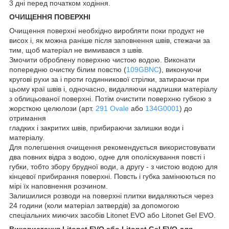
3 дні перед початком ходіння.
ОЧИЩЕННЯ ПОВЕРХНІ
Очищення поверхні необхідно виробляти поки продукт не
висох і, як можна раніше після заповнення швів, стежачи за
тим, щоб матеріал не вимивався з швів.
Змочити оброблену поверхню чистою водою. Виконати
попередню очистку білим повстю (
109GBNC
), виконуючи
кругові рухи за і проти годинникової стрілки, затираючи при
цьому краї швів і, одночасно, видаляючи надлишки матеріалу
з облицьованої поверхні. Потім очистити поверхню губкою з
жорсткою целюлози (арт.
291 Ovale
або
134G0001
) до
отримання
гладких і закритих швів, прибираючи залишки води і
матеріалу.
Для полегшення очищення рекомендується використовувати
два повних відра з водою, одне для ополіскування повсті і
губки, тобто збору брудної води, а другу - з чистою водою для
кінцевої прибирання поверхні. Повсть і губка замінюються по
мірі їх наповнення розчином.
Залишилися розводи на поверхні плитки видаляються через
24 години (коли матеріал затвердів) за допомогою
спеціальних миючих засобів Litonet EVO або Litonet Gel EVO.
Використання Litonet EVO або Litonet Gel EVO для