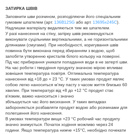
ЗАТИРКА ШВІВ
Заповнити шви розчином, розподіляючи його спеціальним
гумовим шпателем (арт.
136В12SG
або арт.
13695х245С
).
Надлишки матеріалу видаляються тим же шпателем.
У разі нанесення на стіну, затірку швів рекомендується
виконувати суцільними вертикальними, а не горизонтальними
ділянками (смугами). При необхідності, коригування швів
повинна бути виконана перед збиранням з водою, щоб
запобігти утворенню кристалів білого кольору на поверхні.
Під час прибирання уникати попадання води в не затерті шви.
На час роботи і твердіння продукту значною мірою впливає
зовнішня температура повітря. Оптимальна температура
нанесення від +18 до + 23 °C. У таких умовах продукт являє
собою легко наноситься м'яку пасту з часом життя близько 60
хвилин. При температурі від +8 до +12 °C продукт стає
в'язким, важко наноситься і значно
збільшується час його висихання. У таких випадках
забороняється розбавляти продукт водою або розчинами для
полегшення його нанесення.
В умовах температури вище +23 °С робочий час продукту
значно знижується. Початок ходіння можливо через 24
години. Якщо температура нижче +15°C, необхідно почекати