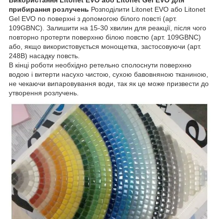
прибирання розлучень
Розподілити Litonet EVO або Litonet
Gel EVO по поверхні з допомогою білого повсті (арт.
109GBNC). Залишити на 15-30 хвилин для реакції, після чого
повторно протерти поверхню білою повстю (арт. 109GBNC)
або, якщо використовується монощетка, застосовуючи (арт.
248В) насадку повсть.
В кінці роботи необхідно ретельно сполоснути поверхню
водою і витерти насухо чистою, сухою бавовняною тканиною,
не чекаючи випаровування води, так як це може призвести до
утворення розлучень.