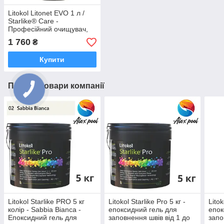
Litokol Litonet EVO 1 л /
Starlike® Care -
Професійний очищувач,
видаляє залишки від
1 760
₴
епоксидних затерли для
плитки та каменю
Купити
Подібні товари компанії
Litokol Starlike PRO 5 кг
Litokol Starlike Pro 5 кг -
Litok
колір - Sabbia Bianca -
епоксидний гель для
епок
Епоксидний гель для
заповнення швів від 1 до
запо