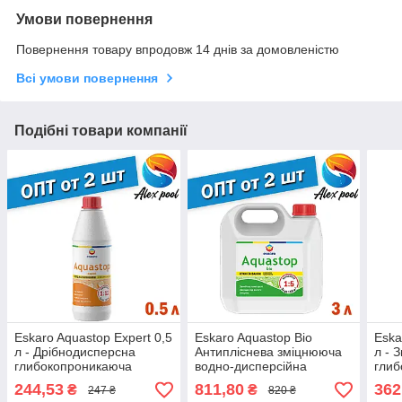
Умови повернення
Повернення товару впродовж 14 днів за домовленістю
Всі умови повернення
Подібні товари компанії
Eskaro Aquastop Expert 0,5
Eskaro Aquastop Bio
Eska
л - Дрібнодисперсна
Антипліснева зміцнююча
л - 
глибокопроникаюча
водно-дисперсійна
гли
грунтовка - концентрат
грунтовка-концентрат 3 л
грун
244,53
811,80
362
₴
₴
247 ₴
820 ₴
(1:12) Грунтовка
зміц