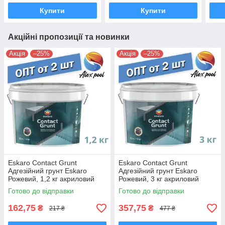
Купити
Купити
Акційні пропозиції та новинки
Акція
–25%
Акція
–25%
Eskaro Contact Grunt
Eskaro Contact Grunt
Адгезійний грунт Eskaro
Адгезійний грунт Eskaro
Рожевий, 1,2 кг акриловий
Рожевий, 3 кг акриловий
грунт з мінеральним
грунт з мінеральним
Готово до відправки
Готово до відправки
наповнювачем
наповнювачем
162,75
357,75
₴
₴
217 ₴
477 ₴