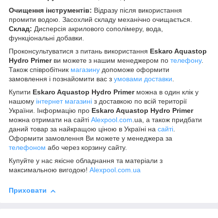
Очищення інструментів:
Відразу після використання
промити водою. Засохлий складу механічно очищається.
Склад:
Дисперсія акрилового сополімеру, вода,
функціональні добавки.
Проконсультуватися з питань використання
Eskaro Aquastop
Hydro Primer
ви можете з нашим менеджером по
телефону
.
Також співробітник
магазину
допоможе оформити
замовлення і познайомити вас з
умовами доставки
.
Купити
Eskaro Aquastop Hydro Primer
можна в один клік у
нашому
інтернет магазині
з доставкою по всій території
України. Інформацію про
Eskaro Aquastop Hydro Primer
можна отримати на сайті
Alexpool.com
.ua, а також придбати
даний товар за найкращою ціною в Україні на
сайті
.
Оформити замовлення Ви можете у менеджера за
телефоном
або через корзину сайту.
Купуйте у нас якісне обладнання та матеріали з
максимальною вигодою!
Alexpool.com.ua
Приховати