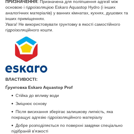
ПРИЗНАЧЕННЯ:
Призначена для поліпшення адгезії між
основою і гідроізоляцією Eskaro Aquastop Hydro (і інших
аналогічних матеріалів) у ванних кімнатах, кухнях, душових та
інших приміщеннях.
Увага! Не використовувати грунтовку в якості самостійного
гідроізоляційного кошти.
ВЛАСТИВОСТІ:
Ґрунтовка Eskaro Aquastop Prof
Стійка до впливу води
Зміцнює основу
Після висихання зберігає залишкову липкість, яка
покращує адгезію гідроізоляційного матеріалу
Добре розподіляється по поверхні завдяки спеціально
підібраній в'язкості