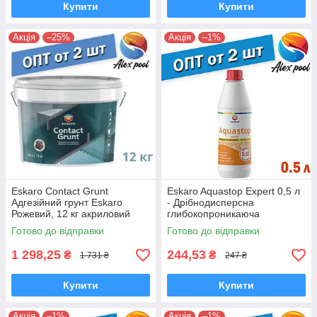
Купити
Купити
Акція
–25%
Акція
–1%
Eskaro Contact Grunt
Eskaro Aquastop Expert 0,5 л
Адгезійний грунт Eskaro
- Дрібнодисперсна
Рожевий, 12 кг акриловий
глибокопроникаюча
грунт для щільних, глянцевих
грунтовка - концентрат (1:12)
Готово до відправки
Готово до відправки
підстав
Грунтовка
1 298,25
244,53
₴
₴
1 731 ₴
247 ₴
Купити
Купити
Акція
–1%
Акція
–1%