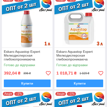
Eskaro Aquastop Expert
Eskaro Aquastop Expert
Мелкодисперсная
Мелкодисперсная
глибокопроникаюча
глибокопроникаюча
грунтовка - концентрат 1 л
грунтовка - концентрат 3 л
Готово до відправки
Готово до відправки
392,04
1 018,71
₴
₴
396 ₴
1 029 ₴
Купити
Купити
Акція
–1%
Акція
–1%