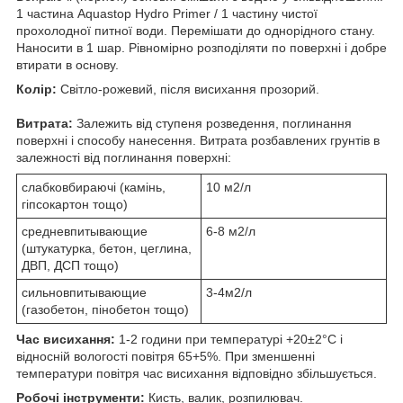
1 частина Aquastop Hydro Primer / 1 частину чистої
прохолодної питної води. Перемішати до однорідного стану.
Наносити в 1 шар. Рівномірно розподіляти по поверхні і добре
втирати в основу.
Колір:
Світло-рожевий, після висихання прозорий.
Витрата:
Залежить від ступеня розведення, поглинання
поверхні і способу нанесення. Витрата розбавлених грунтів в
залежності від поглинання поверхні:
слабковбираючі (камінь,
10 м2/л
гіпсокартон тощо)
средневпитывающие
6-8 м2/л
(штукатурка, бетон, цеглина,
ДВП, ДСП тощо)
сильновпитывающие
3-4м2/л
(газобетон, пінобетон тощо)
Час висихання:
1-2 години при температурі +20±2°С і
відносній вологості повітря 65+5%. При зменшенні
температури повітря час висихання відповідно збільшується.
Робочі інструменти:
Кисть, валик, розпилювач.