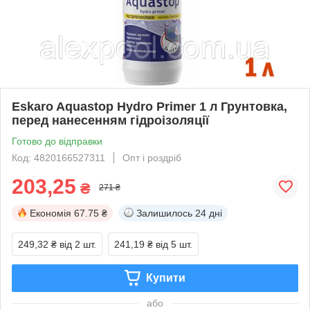
Eskaro Aquastop Hydro Primer 1 л Грунтовка,
перед нанесенням гідроізоляції
Готово до відправки
Код: 4820166527311
Опт і роздріб
203,25
₴
271 ₴
Економія
67.75 ₴
Залишилось
24 дні
249,32 ₴
від 2 шт.
241,19 ₴
від 5 шт.
Купити
або