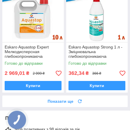
Eskaro Aquastop Expert
Eskaro Aquastop Strong 1 л -
Мелкодисперсная
Зміцнювальна
глибокопроникаюча
глибокопроникаюча
грунтовка - концентрат 10 л
грунтовка - концентрат,
Готово до відправки
Готово до відправки
зміцнює слабкі підстави
2 969,01
362,34
₴
₴
2 999 ₴
366 ₴
Купити
Купити
Показати ще
Про нас
98% позитивних з 98 відгуків за рік