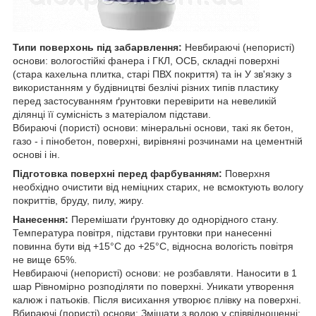
Типи поверхонь під забарвлення:
Невбираючі (непористі)
основи: вологостійкі фанера і ГКЛ, ОСБ, складні поверхні
(стара кахельна плитка, старі ПВХ покриття) та ін У зв'язку з
використанням у будівництві безлічі різних типів пластику
перед застосуванням ґрунтовки перевірити на невеликій
ділянці її сумісність з матеріалом підстави.
Вбираючі (пористі) основи: мінеральні основи, такі як бетон,
газо - і пінобетон, поверхні, вирівняні розчинами на цементній
основі і ін.
Підготовка поверхні перед фарбуванням:
Поверхня
необхідно очистити від неміцних старих, не всмоктують вологу
покриттів, бруду, пилу, жиру.
Нанесення:
Перемішати ґрунтовку до однорідного стану.
Температура повітря, підстави грунтовки при нанесенні
повинна бути від +15°С до +25°С, відносна вологість повітря
не вище 65%.
Невбираючі (непористі) основи: не розбавляти. Наносити в 1
шар Рівномірно розподіляти по поверхні. Уникати утворення
калюж і патьоків. Після висихання утворює плівку на поверхні.
Вбираючі (пористі) основи: Змішати з водою у співвідношенні: