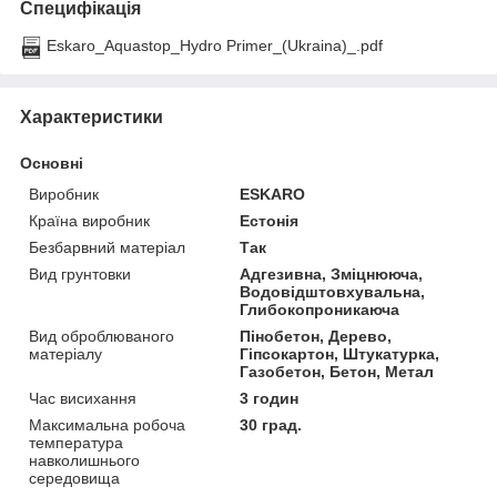
Специфікація
Eskaro_Aquastop_Hydro Primer_(Ukraina)_.pdf
Характеристики
Основні
Виробник
ESKARO
Країна виробник
Естонія
Безбарвний матеріал
Так
Вид грунтовки
Адгезивна, Зміцнююча,
Водовідштовхувальна,
Глибокопроникаюча
Вид оброблюваного
Пінобетон, Дерево,
матеріалу
Гіпсокартон, Штукатурка,
Газобетон, Бетон, Метал
Час висихання
3 годин
Максимальна робоча
30 град.
температура
навколишнього
середовища