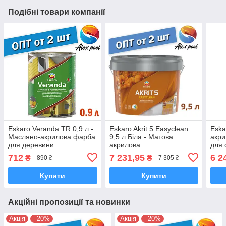
Подібні товари компанії
Eskaro Veranda TR 0,9 л -
Eskaro Akrit 5 Easyclean
Eska
Масляно-акрилова фарба
9,5 л Біла - Mатова
акри
для деревини
акрилова
для 
водорозріджувана фарба
мета
712
7 231,95
6 2
₴
₴
890 ₴
7 305 ₴
безб
Купити
Купити
Акційні пропозиції та новинки
Акція
–20%
Акція
–20%