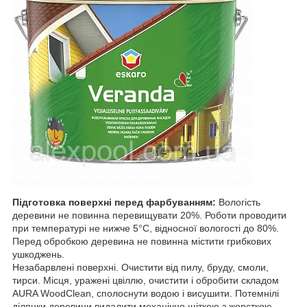
Підготовка поверхні перед фарбуванням:
Вологість
деревини не повинна перевищувати 20%. Роботи проводити
при температурі не нижче 5°C, відносної вологості до 80%.
Перед обробкою деревина не повинна містити грибкових
ушкоджень.
Незабарвлені поверхні. Очистити від пилу, бруду, смоли,
тирси. Місця, уражені цвіллю, очистити і обробити складом
AURA WoodClean, сполоснути водою і висушити. Потемнілі
ділянки деревини видалити механічно щіткою з жорсткою