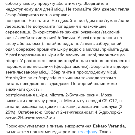
собою упаковку продукту або етикетку. Зберігайте в
недоступному для дітей місці. Не тримайте біля джерел тепла
/іскор /відкритого вогню /гарячих
поверхонь. Не палити. Не вдихайте пил /дим /газ /туман /пари
/аерозолі. Не допускайте попадання в навколишнє
середовище. Використовуйте захисні рукавички /захисний
одяг /засоби захисту очей /обличчя. У разі потрапляння на
шкіру або волосся): негайно видаліть /зніміть забруднений
одяг, обережно промийте шкіру водою з милом /прийміть душ.
У разі подразнення шкіри або висипу на шкірі, зверніться до
лікаря. У разі пожежі: використовуйте для гасіння полівалентні
порошкові вогнегасники (фосфат амонію). Зберігайте в добре
вентильованому місці. Зберігайте в прохолодному місці.
Утилізуйте вміст /тару згідно з чинним законодавством з
питань поводження з відходами. Повторний вплив може
викликати сухість і
розтріскування шкіри. Містить 2-Бутанон оксим. Може
викликати алергічну реакцію. Містить вуглеводні C9-C12, н-
алкани, изоалканы, циклічні алкани, ароматичні сполуки (2-
25%); Октабензон; Кобальт 2-етилгексаноат; 4,5-дихлор-2-
октил-2H-изотиазол-3-он.
Проконсультуватися з питань використання
Eskaro Veranda
,
ви можете з нашим менеджером по
телефону
. Також