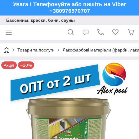
Увага ! Телефонуйте або пишіть на Viber
+380976570707
Бассейны, краски, бани, сауны
Товари та послуги
Лакофарбові матеріали (фарби, лаки,
Акція
–20%