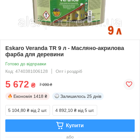
Eskaro Veranda TR 9 л - Масляно-акрилова
фарба для деревини
Готово до відправки
Код: 4740381006128
Опт і роздріб
5 672
₴
7 090 ₴
Економія
1418 ₴
Залишилось
25 днів
5 104,80 ₴
від 2 шт.
4 892,10 ₴
від 5 шт.
Купити
або