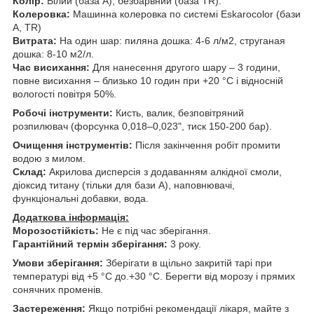
Колір:
Білий (база А), безбарвний (база TR).
Колеровка:
Машинна колеровка по системі Eskarocolor (бази
А, TR)
Витрата:
На один шар: пиляна дошка: 4-6 л/м2, струганая
дошка: 8-10 м2/л.
Час висихання:
Для нанесення другого шару – 3 години,
повне висихання – близько 10 годин при +20 °С і відносній
вологості повітря 50%.
Робочі інструменти:
Кисть, валик, безповітряний
розпилювач (форсунка 0,018–0,023", тиск 150-200 бар).
Очищення інструментів:
Після закінчення робіт промити
водою з милом.
Склад:
Акрилова дисперсія з додаванням алкідної смоли,
діоксид титану (тільки для бази А), наповнювачі,
функціональні добавки, вода.
Додаткова інформація:
Морозостійкість:
Не є під час зберігання.
Гарантійний термін зберігання:
3 року.
Умови зберігання:
Зберігати в щільно закритій тарі при
температурі від +5 °C до.+30 °C. Берегти від морозу і прямих
сонячних променів.
Застереження:
Якщо потрібні рекомендації лікаря, майте з