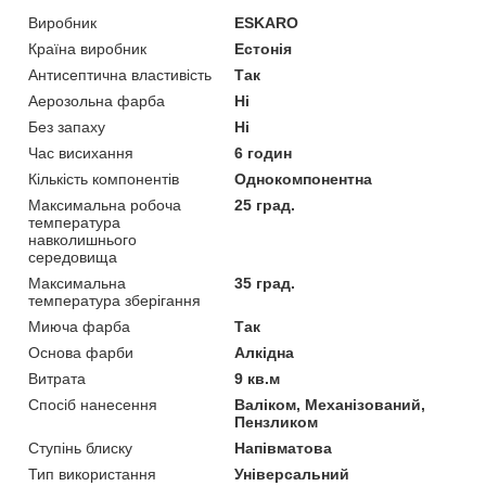
Виробник
ESKARO
Країна виробник
Естонія
Антисептична властивість
Так
Аерозольна фарба
Ні
Без запаху
Ні
Час висихання
6 годин
Кількість компонентів
Однокомпонентна
Максимальна робоча
25 град.
температура
навколишнього
середовища
Максимальна
35 град.
температура зберігання
Миюча фарба
Так
Основа фарби
Алкідна
Витрата
9 кв.м
Спосіб нанесення
Валіком, Механізований,
Пензликом
Ступінь блиску
Напівматова
Тип використання
Універсальний