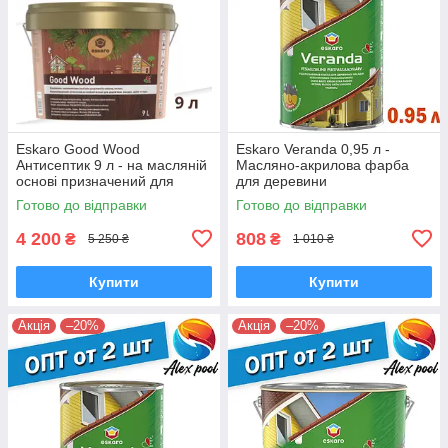
Eskaro Good Wood
Eskaro Veranda 0,95 л -
Антисептик 9 л - на масляній
Масляно-акрилова фарба
основі призначений для
для деревини
дерев'яних фасадів і зрубів
Готово до відправки
Готово до відправки
4 200
808
₴
₴
5 250 ₴
1 010 ₴
Купити
Купити
Акція
–20%
Акція
–20%