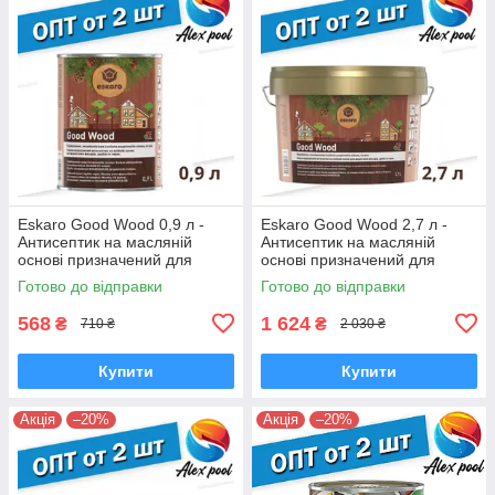
Eskaro Good Wood 0,9 л -
Eskaro Good Wood 2,7 л -
Антисептик на масляній
Антисептик на масляній
основі призначений для
основі призначений для
дерев'яних фасадів і зрубів
дерев'яних фасадів і зрубів
Готово до відправки
Готово до відправки
568
1 624
₴
₴
710 ₴
2 030 ₴
Купити
Купити
Акція
–20%
Акція
–20%