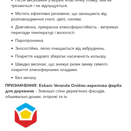
Після висихання утворює еластичну плівку, яка не
тріскається і не відлущується.
Містить ефективні речовини, що захищають від
розповсюдження гнилі, цвілі, синяви.
Довговічна, прекрасна атмосферостійкість - витримує
перепади температур і вологості.
Паропроникна.
Зносостійка, легко очищається від забруднень.
Покриття надовго зберігає насиченість кольору.
Швидко висихає, що знижує ризик змиву свіжого
покриття атмосферними опадами.
Без запаху.
ПРИЗНАЧЕННЯ: Eskaro Veranda Олійно-акрилова фарба
для деревини
- Зовнішні стіни дерев'яних фасадів,
обшивальні дошки, огорожі та ін.