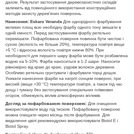
дахом. Результат застосування деревозахистних складів
залежить від повноцінного використання конструкційних
методів захисту дерев'яних поверхонь.
Нанесення: Eskaro Veranda
Для однорідного фарбування
великих площ всю необхідну фарбу одного тону змішати в
одній ємності. Перед застосуванням фарбу ретельно
перемішати. Пофарбована поверхня повинна бути чистою і
сухою (вологість не більше 20%), температура повітря вище
+5 °С і відносна вологість повітря нижче 80%. При
необхідності для першого шару фарба може бути розбавлена
водою на 5-10%. Фарба наноситься в 1-2 шари. Наносити
рівномірно від краю до краю, уздовж волокон деревини.
Особливо ретельно грунтувати і фарбувати торці дощок.
Уникати нанесення фарби на нагріті сонцем поверхні, при
високій (вище +30 °С) температури повітря, а також під час
дощу і туману без застосування спеціальних плівкових
огорож, обмежують вплив атмосферних впливів.
Догляд за пофарбованою поверхнею:
Для очищення
використовувати воду під тиском. Пофарбовану поверхню
можна очищати через місяць після фарбування. Для
видалення цвілі рекомендуємо використовувати Biotol E і
Biotol Spray.