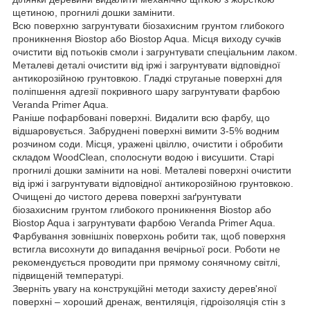
щетиною, прогнилі дошки замінити.
Всю поверхню загрунтувати біозахисним грунтом глибокого
проникнення Biostop або Biostop Aqua. Місця виходу сучків
очистити від потьоків смоли і загрунтувати спеціальним лаком.
Металеві деталі очистити від іржі і загрунтувати відповідної
антикорозійною грунтовкою. Гладкі струганые поверхні для
поліпшення адгезії покривного шару загрунтувати фарбою
Veranda Primer Aqua.
Раніше пофарбовані поверхні. Видалити всю фарбу, що
відшаровується. Забруднені поверхні вимити 3-5% водним
розчином соди. Місця, уражені цвіллю, очистити і обробити
складом WoodClean, сполоснути водою і висушити. Старі
прогнилі дошки замінити на нові. Металеві поверхні очистити
від іржі і загрунтувати відповідної антикорозійною грунтовкою.
Очищені до чистого дерева поверхні заґрунтувати
біозахисним грунтом глибокого проникнення Biostop або
Biostop Aqua і загрунтувати фарбою Veranda Primer Aqua.
Фарбування зовнішніх поверхонь робити так, щоб поверхня
встигла висохнути до випадання вечірньої роси. Роботи не
рекомендується проводити при прямому сонячному світлі,
підвищеній температурі.
Зверніть увагу на конструкційні методи захисту дерев'яної
поверхні – хороший дренаж, вентиляція, гідроізоляція стін з