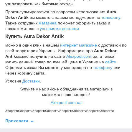
утилизировать как бытовые отходы.
Проконсультироваться по вопросам использования
Aura
Dekor Antik
вы можете с нашим менеджером по
телефону
.
Также сотрудник
магазина
поможет оформить заказ и
познакомит вас с
условиями доставки
.
Купить
Aura Dekor Antik
можно в один клик в нашем
интернет магазине
с доставкой по
всей территории Украины. Информацию про
Aura Dekor
Antik
можно получить на сайте
Alexpool.com
.ua, а также
купить данный товар по лучшей цене в Украине на
сайте
.
Оформить заказ Вы можете у менеджера по
телефону
или
через корзину сайта.
Условия
Доставки
.
Купуйте у нас якісне обладнання та матеріали з
максимальною вигодою!
Alexpool.com.ua
Зберегти
Зберегти
Зберегти
Зберегти
Зберегти
Зберегти
Зберегти
Зберегти
Приховати