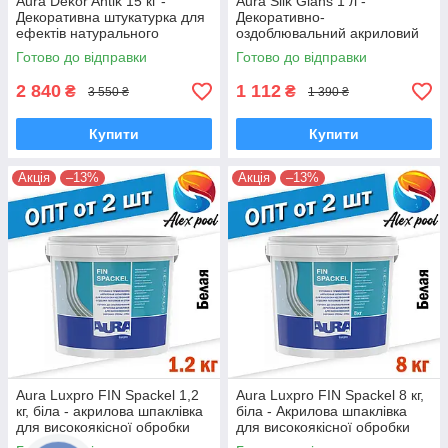
Aura Dekor Antik 15 кг -
Aura Silk Glans 1 л -
Декоративна штукатурка для
Декоративно-
ефектів натурального
оздоблювальний акриловий
каменю
лакофарбовий матеріал,
Готово до відправки
Готово до відправки
Ефект мокрого шовку
2 840
1 112
₴
₴
3 550 ₴
1 390 ₴
Купити
Купити
Акція
–13%
Акція
–13%
Aura Luxpro FIN Spackel 1,2
Aura Luxpro FIN Spackel 8 кг,
кг, біла - акрилова шпаклівка
біла - Акрилова шпаклівка
для високоякісної обробки
для високоякісної обробки
стель і стін
стель і стін