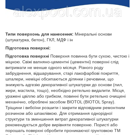
Типи поверхонь для нанесення:
Мінеральні основи
(штукатурка, бетон), ГКЛ, МДФ і ін
Підготовка поверхні:
Підготовка поверхні
Поверхня повинна бути сухою, чистою і
міцною. Свіжі вапняно-цементні (цементні) поверхні слід
витримати не менше одного місяця. Різного роду
забруднення, відшарування, старі лакофарбові покриття,
шпалери, неміцні обсипаються ділянки і речовини, що
знижують адгезію декоративної штукатурки до основи (пил,
жири, мастила, тощо), необхідно ретельно видалити. Місця,
уражені цвіллю або грибком, повинні бути ретельно очищені
механічно, оброблені засобом BIOTOL (BIOTOL Spray).
Тріщини і вибоїни розшити і закрити відповідним ремонтним
розчином або шпаклівкою. Для отримання однорідної
структури та зменшення витрат декоративної штукатурки
рекомендується добре вирівняти поверхню. Пористі або
порошать поверхні обробити проникаючої грунтовкою ТМ