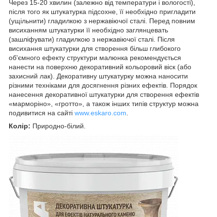
Через 15-20 хвилин (залежно від температури і вологості),
після того як штукатурка підсохне, її необхідно пригладити
(ущільнити) гладилкою з нержавіючої сталі. Перед повним
висиханням штукатурки її необхідно заглянцевать
(зашліфувати) гладилкою з нержавіючої сталі. Після
висихання штукатурки для створення більш глибокого
об'ємного ефекту структури малюнка рекомендується
нанести на поверхню декоративний кольоровий віск (або
захисний лак). Декоративну штукатурку можна наносити
різними техніками для досягнення різних ефектів. Порядок
нанесення декоративної штукатурки для створення ефектів
«марморіно», «гротто», а також інших типів структур можна
подивитися на сайті
www.eskaro.com
.
Колір:
Природно-білий.