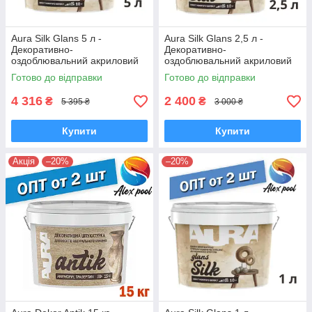
Aura Silk Glans 5 л -
Aura Silk Glans 2,5 л -
Декоративно-
Декоративно-
оздоблювальний акриловий
оздоблювальний акриловий
лакофарбовий матеріал,
лакофарбовий матеріал,
Готово до відправки
Готово до відправки
Ефект мокрого шовку
Ефект мокрого шовку
4 316
2 400
₴
₴
5 395 ₴
3 000 ₴
Купити
Купити
Акція
–20%
–20%