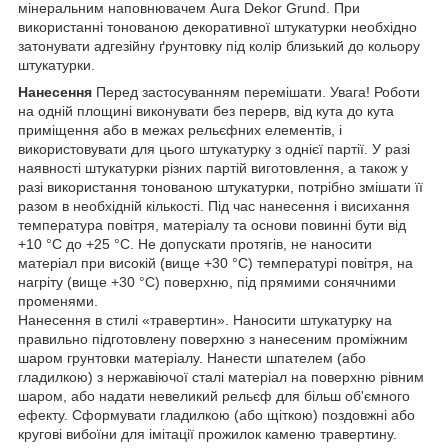
мінеральним наповнювачем Aura Dekor Grund. При
використанні тонованою декоративної штукатурки необхідно
затонувати адгезійну ґрунтовку під колір близький до кольору
штукатурки.
Нанесення
Перед застосуванням перемішати. Увага! Роботи
на одній площині виконувати без перерв, від кута до кута
приміщення або в межах рельєфних елементів, і
використовувати для цього штукатурку з однієї партії. У разі
наявності штукатурки різних партій виготовлення, а також у
разі використання тонованою штукатурки, потрібно змішати її
разом в необхідній кількості. Під час нанесення і висихання
температура повітря, матеріалу та основи повинні бути від
+10 °С до +25 °С. Не допускати протягів, не наносити
матеріал при високій (вище +30 °С) температурі повітря, на
нагріту (вище +30 °С) поверхню, під прямими сонячними
променями.
Нанесення в стилі «травертин». Наносити штукатурку на
правильно підготовлену поверхню з нанесеним проміжним
шаром грунтовки матеріалу. Нанести шпателем (або
гладилкою) з нержавіючої сталі матеріал на поверхню рівним
шаром, або надати невеликий рельєф для більш об'ємного
ефекту. Сформувати гладилкою (або щіткою) поздовжні або
кругові вибоїни для імітації прожилок каменю травертину.