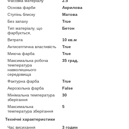
Фасовка матеріалу
2.5
Основа фарби
Акрилова
Ступінь блиску
Матова
Без запаху
True
Тип матеріалу, що
Бетон
фарбується,
Витрата
10 кв.м
Антисептична властивість
True
Миюча фарба
True
Максимальна робоча
35 град.
температура
навколишнього
середовища
Фактурна фарба
True
Аерозольна фарба
False
Мінімальна температура
30
зберігання
Максимальна
5
температура зберігання
Технічні характеристики
Час висихання
3 годин