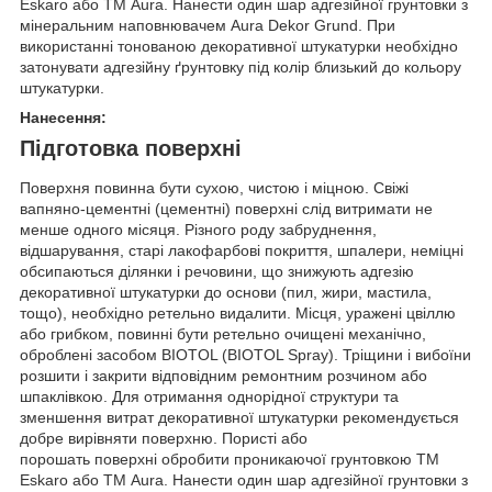
Eskaro або ТМ Aura. Нанести один шар адгезійної грунтовки з
мінеральним наповнювачем Aura Dekor Grund. При
використанні тонованою декоративної штукатурки необхідно
затонувати адгезійну ґрунтовку під колір близький до кольору
штукатурки.
Нанесення:
Підготовка поверхні
Поверхня повинна бути сухою, чистою і міцною. Свіжі
вапняно-цементні (цементні) поверхні слід витримати не
менше одного місяця. Різного роду забруднення,
відшарування, старі лакофарбові покриття, шпалери, неміцні
обсипаються ділянки і речовини, що знижують адгезію
декоративної штукатурки до основи (пил, жири, мастила,
тощо), необхідно ретельно видалити. Місця, уражені цвіллю
або грибком, повинні бути ретельно очищені механічно,
оброблені засобом BIOTOL (BIOTOL Spray). Тріщини і вибоїни
розшити і закрити відповідним ремонтним розчином або
шпаклівкою. Для отримання однорідної структури та
зменшення витрат декоративної штукатурки рекомендується
добре вирівняти поверхню. Пористі або
порошать поверхні обробити проникаючої грунтовкою ТМ
Eskaro або ТМ Aura. Нанести один шар адгезійної грунтовки з