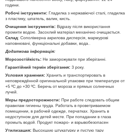
години.
Робочі інструменти:
Гладилка з нержавіючої сталі, гладилка
з пластику, шпатель, валик, кисть.
Очищення інструментів:
Відразу після використання
промити водою. Засохлий матеріал механічно очищається.
Склад
: Сополімерна акрилова дисперсія, мармурові
наповнювачі, функціональні добавки, вода..
Додаткова інформація:
Морозостійкість:
Не заморожувати при зберіганні.
Гарантійний термін зберігання:
3 року.
Условия хранения:
Хранить и транспортировать в
неповреждённой оригинальной упаковке при температуре от
+5 ºС до +30 ºC. Беречь от мороза и прямых солнечных
лучей.
Меры предосторожности:
При работе следовать общим
правилам гигиены труда. Работать в проветриваемом
помещении, в рабочей одежде, перчатках. Хранить в
недоступном для детей месте. При попадании в глаза
промыть водой. Продукт пожаро- и взрывобезопасен
Утилизация:
Высохшую штукатурку и пустую тару