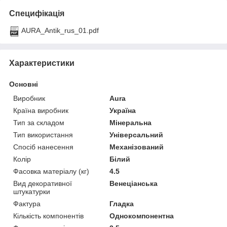
Специфікація
AURA_Antik_rus_01.pdf
Характеристики
Основні
Виробник
Aura
Країна виробник
Україна
Тип за складом
Мінеральна
Тип використання
Універсальний
Спосіб нанесення
Механізований
Колір
Білий
Фасовка матеріалу (кг)
4.5
Вид декоративної
Венеціанська
штукатурки
Фактура
Гладка
Кількість компонентів
Однокомпонентна