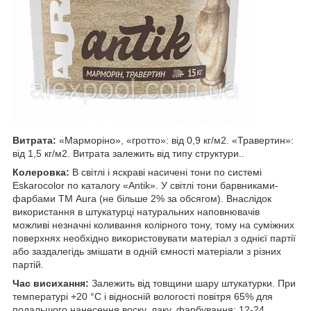
Витрата:
«Марморіно», «гротто»: від 0,9 кг/м2. «Травертин»:
від 1,5 кг/м2. Витрата залежить від типу структури..
Колеровка:
В світлі і яскраві насичені тони по системі
Eskarocolor по каталогу «Antik». У світлі тони барвниками-
фарбами ТМ Aura (не більше 2% за обсягом). Внаслідок
використання в штукатурці натуральних наповнювачів
можливі незначні коливання колірного тону, тому на суміжних
поверхнях необхідно використовувати матеріал з однієї партії
або заздалегідь змішати в одній ємності матеріали з різних
партій.
Час висихання:
Залежить від товщини шару штукатурки. При
температурі +20 °С і відносній вологості повітря 65% для
подальшого нанесення воску, лаку, фарбування: 12-24