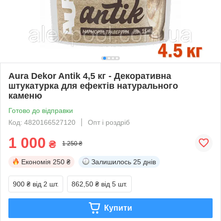
Aura Dekor Antik 4,5 кг - Декоративна
штукатурка для ефектів натурального
каменю
Готово до відправки
Код: 4820166527120
Опт і роздріб
1 000
₴
1 250 ₴
Економія
250 ₴
Залишилось
25 днів
900 ₴
від 2 шт.
862,50 ₴
від 5 шт.
Купити