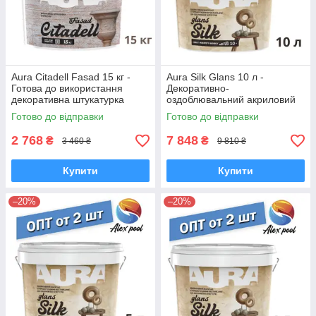
Aura Citadell Fasad 15 кг -
Aura Silk Glans 10 л -
Готова до використання
Декоративно-
декоративна штукатурка
оздоблювальний акриловий
лакофарбовий матеріал,
Готово до відправки
Готово до відправки
Ефект мокрого шовку
2 768
7 848
₴
₴
3 460 ₴
9 810 ₴
Купити
Купити
–20%
–20%