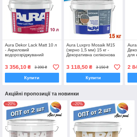
Aura Dekor Lack Matt 10 л
Aura Luxpro Mosaik M15
Aura
- Акриловий
(зерно 1,5 мм) 15 кг -
Деко
водорозріджуваний
Декоративна силіконова
для 
захисно-декоративний
штукатурка мозаїка
кам
фасадний лак для
3 356,10
3 118,50
2 8
₴
₴
3 390 ₴
3 150 ₴
каменю.
Купити
Купити
Акційні пропозиції та новинки
–20%
–20%