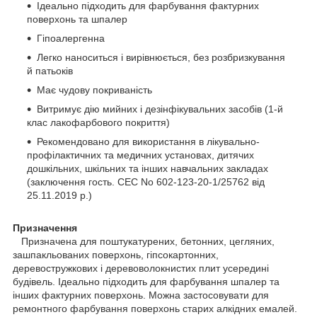
Ідеально підходить для фарбування фактурних
поверхонь та шпалер
Гіпоалергенна
Легко наноситься і вирівнюється, без розбризкування
й патьоків
Має чудову покриваність
Витримує дію мийних і дезінфікувальних засобів (1-й
клас лакофарбового покриття)
Рекомендовано для використання в лікувально-
профілактичних та медичних установах, дитячих
дошкільних, шкільних та інших навчальних закладах
(заключення гость. СЕС No 602-123-20-1/25762 від
25.11.2019 р.)
Призначення
Призначена для поштукатурених, бетонних, цегляних,
зашпакльованих поверхонь, гіпсокартонних,
деревостружкових і деревоволокнистих плит усередині
будівель. Ідеально підходить для фарбування шпалер та
інших фактурних поверхонь. Можна застосовувати для
ремонтного фарбування поверхонь старих алкідних емалей.