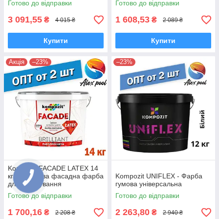
Готово до відправки
Готово до відправки
лотоса
3 091,55
1 608,53
₴
₴
4 015 ₴
2 089 ₴
Купити
Купити
Акція
–23%
–23%
Kompozit FACADE LATEX 14
кг - акрилова фасадна фарба
Kompozit UNIFLEX - Фарба
для фарбування
гумова універсальна
мінеральних поверхонь
Готово до відправки
Готово до відправки
1 700,16
2 263,80
₴
₴
2 208 ₴
2 940 ₴