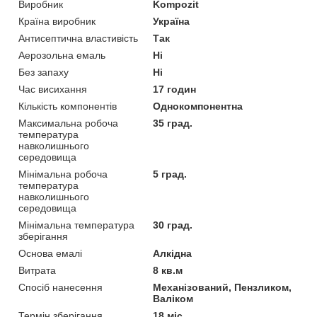
Виробник
Kompozit
Країна виробник
Україна
Антисептична властивість
Так
Аерозольна емаль
Ні
Без запаху
Ні
Час висихання
17 годин
Кількість компонентів
Однокомпонентна
Максимальна робоча
35 град.
температура
навколишнього
середовища
Мінімальна робоча
5 град.
температура
навколишнього
середовища
Мінімальна температура
30 град.
зберігання
Основа емалі
Алкідна
Витрата
8 кв.м
Спосіб нанесення
Механізований, Пензликом,
Валіком
Термін зберігання
18 міс