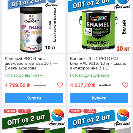
Kompozit PROFI Біла
Kompozit 3 в 1 PROTECT
шовковисто-матова 10 л —
Біла RAL 9016, 10 кг - Емаль
Емаль акрилова
антикорозійна 3 в 1
універсальна
Готово до відправки
Готово до відправки
4 729,50
4 217,40
₴
₴
5 255 ₴
4 686 ₴
Купити
Купити
Акція
–10%
Акція
–10%