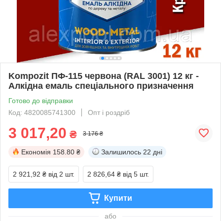
Kompozit ПФ-115 червона (RAL 3001) 12 кг -
Алкідна емаль спеціального призначення
Готово до відправки
Код: 4820085741300
Опт і роздріб
3 017,20
₴
3 176 ₴
Економія
158.80 ₴
Залишилось
22 дні
2 921,92 ₴
від 2 шт.
2 826,64 ₴
від 5 шт.
Купити
або