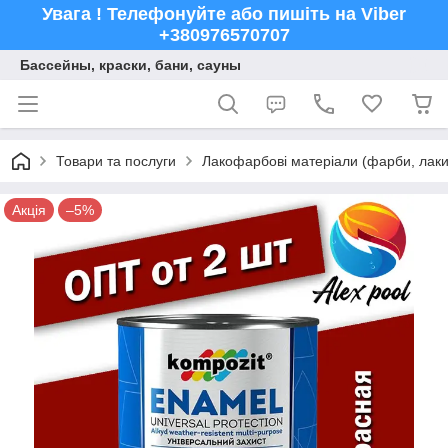
Увага ! Телефонуйте або пишіть на Viber
+380976570707
Бассейны, краски, бани, сауны
Товари та послуги
Лакофарбові матеріали (фарби, лаки,
Акція
–5%