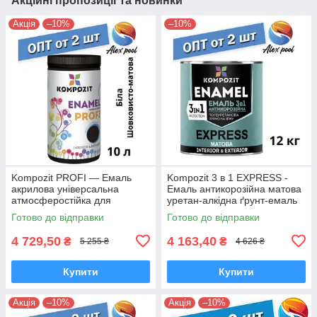
Акційні пропозиції та новинки
Акція
–10%
–10%
Kompozit PROFI — Емаль
Kompozit 3 в 1 EXPRESS -
акрилова універсальна
Емаль антикорозійна матова
атмосферостійка для
уретан-алкідна ґрунт-емаль
дерев'яних, металевих і
Готово до відправки
Готово до відправки
мінеральних поверхонь
4 729,50
4 163,40
₴
₴
5 255 ₴
4 626 ₴
Купити
Купити
Акція
–10%
Акція
–10%