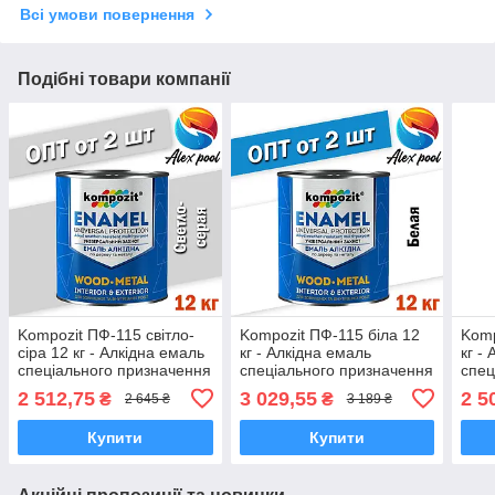
Всі умови повернення
Подібні товари компанії
Kompozit ПФ-115 світло-
Kompozit ПФ-115 біла 12
Komp
сіра 12 кг - Алкідна емаль
кг - Алкідна емаль
кг -
спеціального призначення
спеціального призначення
спец
2 512,75
3 029,55
2 5
₴
₴
2 645 ₴
3 189 ₴
Купити
Купити