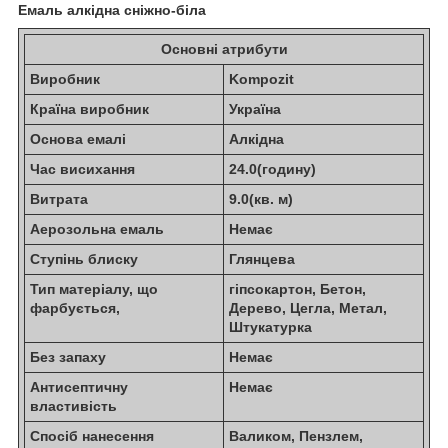
Емаль алкідна сніжно-біла
Основні атрибути
Виробник
Kompozit
Країна виробник
Україна
Основа емалі
Алкідна
Час висихання
24.0(годину)
Витрата
9.0(кв. м)
Аерозольна емаль
Немає
Ступінь блиску
Глянцева
Тип матеріалу, що
гіпсокартон, Бетон,
фарбується,
Дерево, Цегла, Метал,
Штукатурка
Без запаху
Немає
Антисептичну
Немає
властивість
Спосіб нанесення
Валиком, Пензлем,