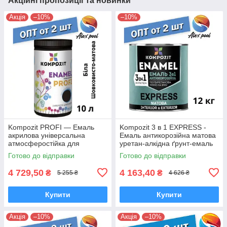
Акційні пропозиції та новинки
Акція
–10%
–10%
Kompozit PROFI — Емаль
Kompozit 3 в 1 EXPRESS -
акрилова універсальна
Емаль антикорозійна матова
атмосферостійка для
уретан-алкідна ґрунт-емаль
дерев'яних, металевих і
Готово до відправки
Готово до відправки
мінеральних поверхонь
4 729,50
4 163,40
₴
₴
5 255 ₴
4 626 ₴
Купити
Купити
Акція
–10%
Акція
–10%