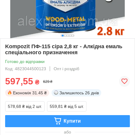
Kompozit ПФ-115 сіра 2,8 кг - Алкідна емаль
спеціального призначення
Готово до відправки
Код: 4823044500123
Опт і роздріб
597,55
₴
629 ₴
Економія
31.45 ₴
Залишилось
26 днів
578,68 ₴
від 2 шт.
559,81 ₴
від 5 шт.
Купити
або