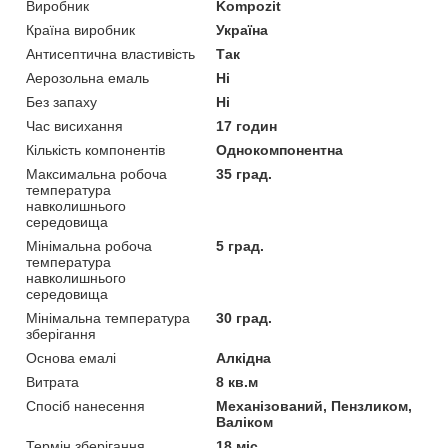
Виробник
Kompozit
Країна виробник
Україна
Антисептична властивість
Так
Аерозольна емаль
Ні
Без запаху
Ні
Час висихання
17 годин
Кількість компонентів
Однокомпонентна
Максимальна робоча
35 град.
температура
навколишнього
середовища
Мінімальна робоча
5 град.
температура
навколишнього
середовища
Мінімальна температура
30 град.
зберігання
Основа емалі
Алкідна
Витрата
8 кв.м
Спосіб нанесення
Механізований, Пензликом,
Валіком
Термін зберігання
18 міс