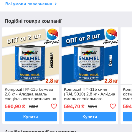
Всі умови повернення
Подібні товари компанії
Kompozit ПФ-115 бежева
Kompozit ПФ-115 синя
Komp
2,8 кг - Алкідна емаль
(RAL 5010) 2,8 кг - Алкідна
кістк
спеціального призначення
емаль спеціального
емал
призначення
при
590,90
594,70
594
₴
₴
622 ₴
626 ₴
Купити
Купити