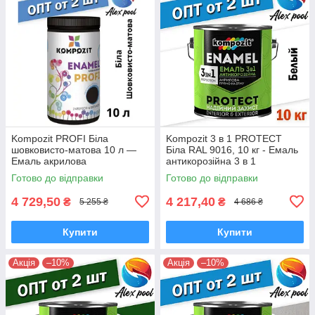
Kompozit PROFI Біла
Kompozit 3 в 1 PROTECT
шовковисто-матова 10 л —
Біла RAL 9016, 10 кг - Емаль
Емаль акрилова
антикорозійна 3 в 1
універсальна
Готово до відправки
Готово до відправки
4 729,50
4 217,40
₴
₴
5 255 ₴
4 686 ₴
Купити
Купити
Акція
–10%
Акція
–10%