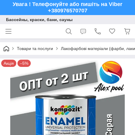
Увага ! Телефонуйте або пишіть на Viber
+380976570707
Бассейны, краски, бани, сауны
Товари та послуги
Лакофарбові матеріали (фарби, лаки,
Акція
–5%