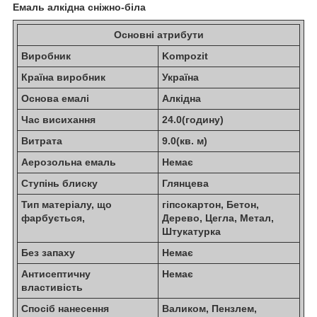
Емаль алкідна сніжно-біла
Основні атрибути
Виробник
Kompozit
Країна виробник
Україна
Основа емалі
Алкідна
Час висихання
24.0(годину)
Витрата
9.0(кв. м)
Аерозольна емаль
Немає
Ступінь блиску
Глянцева
Тип матеріалу, що
гіпсокартон, Бетон,
фарбується,
Дерево, Цегла, Метал,
Штукатурка
Без запаху
Немає
Антисептичну
Немає
властивість
Спосіб нанесення
Валиком, Пензлем,