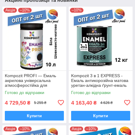
Акційні пропозиції та новинки
Акція
–10%
–10%
Kompozit PROFI — Емаль
Kompozit 3 в 1 EXPRESS -
акрилова універсальна
Емаль антикорозійна матова
атмосферостійка для
уретан-алкідна ґрунт-емаль
дерев'яних, металевих і
Готово до відправки
Готово до відправки
мінеральних поверхонь
4 729,50
4 163,40
₴
₴
5 255 ₴
4 626 ₴
Купити
Купити
Акція
–10%
Акція
–10%