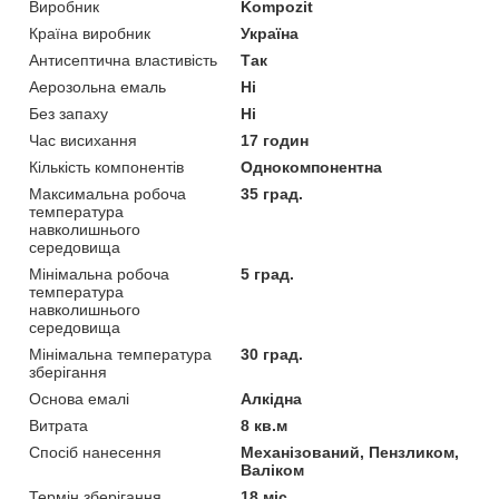
Виробник
Kompozit
Країна виробник
Україна
Антисептична властивість
Так
Аерозольна емаль
Ні
Без запаху
Ні
Час висихання
17 годин
Кількість компонентів
Однокомпонентна
Максимальна робоча
35 град.
температура
навколишнього
середовища
Мінімальна робоча
5 град.
температура
навколишнього
середовища
Мінімальна температура
30 град.
зберігання
Основа емалі
Алкідна
Витрата
8 кв.м
Спосіб нанесення
Механізований, Пензликом,
Валіком
Термін зберігання
18 міс