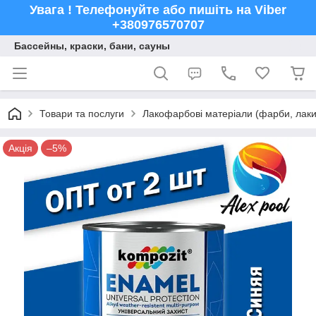
Увага ! Телефонуйте або пишіть на Viber
+380976570707
Бассейны, краски, бани, сауны
Товари та послуги
Лакофарбові матеріали (фарби, лаки,
Акція
–5%