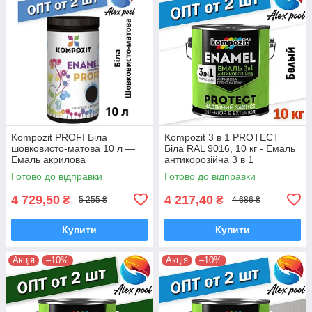
Kompozit PROFI Біла
Kompozit 3 в 1 PROTECT
шовковисто-матова 10 л —
Біла RAL 9016, 10 кг - Емаль
Емаль акрилова
антикорозійна 3 в 1
універсальна
Готово до відправки
Готово до відправки
4 729,50
4 217,40
₴
₴
5 255 ₴
4 686 ₴
Купити
Купити
Акція
–10%
Акція
–10%