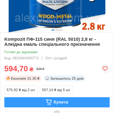
Kompozit ПФ-115 синя (RAL 5010) 2,8 кг -
Алкідна емаль спеціального призначення
Готово до відправки
Код: 4823044500772
Опт і роздріб
594,70
₴
626 ₴
Економія
31.30 ₴
Залишилось
25 днів
575,92 ₴
від 2 шт.
557,14 ₴
від 5 шт.
Купити
або