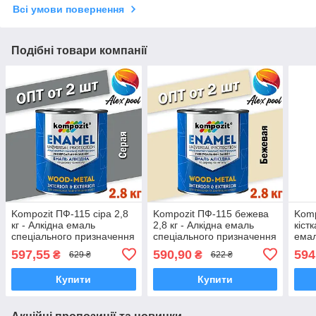
Всі умови повернення
Подібні товари компанії
Kompozit ПФ-115 сіра 2,8
Kompozit ПФ-115 бежева
Komp
кг - Алкідна емаль
2,8 кг - Алкідна емаль
кістк
спеціального призначення
спеціального призначення
емал
при
597,55
590,90
594
₴
₴
629 ₴
622 ₴
Купити
Купити