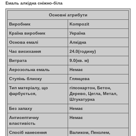
Емаль алкідна сніжно-біла
Основні атрибути
Виробник
Kompozit
Країна виробник
Україна
Основа емалі
Алкідна
Час висихання
24.0(годину)
Витрата
9.0(кв. м)
Аерозольна емаль
Немає
Ступінь блиску
Глянцева
Тип матеріалу, що
гіпсокартон, Бетон,
фарбується,
Дерево, Цегла, Метал,
Штукатурка
Без запаху
Немає
Антисептичну
Немає
властивість
Спосіб нанесення
Валиком, Пензлем,