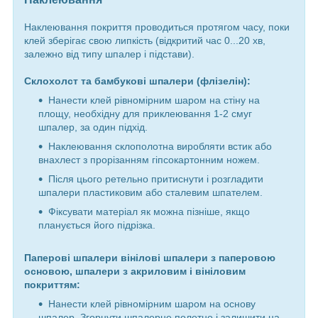
Наклеювання покриття проводиться протягом часу, поки
клей зберігає свою липкість (відкритий час 0...20 хв,
залежно від типу шпалер і підстави).
Склохолст та бамбукові шпалери (флізелін):
Нанести клей рівномірним шаром на стіну на
площу, необхідну для приклеювання 1-2 смуг
шпалер, за один підхід.
Наклеювання склополотна виробляти встик або
внахлест з прорізанням гіпсокартонним ножем.
Після цього ретельно притиснути і розгладити
шпалери пластиковим або сталевим шпателем.
Фіксувати матеріал як можна пізніше, якщо
планується його підрізка.
Паперові шпалери вінілові шпалери з паперовою
основою, шпалери з акриловим і вініловим
покриттям:
Нанести клей рівномірним шаром на основу
шпалер. Згорнути шпалерне полотно і залишити на