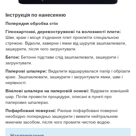
Інструкція по нанесенню
Попередня обробка стін
Гіпсокартонні, деревостружкові та волокнисті плити:
Шви, краю і місця з'єднання плит проклеїти спеціальною
стрічкою. Відколи, каверни і ямки від шурупів зашпаклювати,
зашкурити, після чого загрунтувати.
Бетон:
Бетонні підстави слід зашпаклювати, зашкурити і
загрунтувати.
Паперові шпалери:
Видалити відшарувалася папір і обрізати
краю. Зашпаклювати, зашкурити і загрунтувати ямки, шви і
нерівності.
Вінілові шпалери на паперовій основі:
Відірвати зовнішній
шар. Потім провести процедури, описані в пункті про
паперових шпалерах.
Пофарбовані поверхні:
Раніше пофарбовані поверхні
необхідно попередньо зашкурити і вимити нейтральним
миючим засобом, після чого промити чистою водою.
Наклеювання