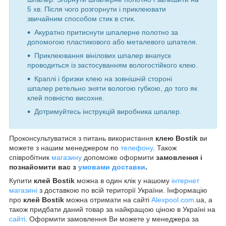
5 хв. Після чого розгорнути і приклеювати
звичайним способом стик в стик.
Акуратно притиснути шпалерне полотно за
допомогою пластикового або металевого шпателя.
Приклеювання вінілових шпалер внапуск
проводиться із застосуванням вологостійкого клею.
Краплі і бризки клею на зовнішній стороні
шпалер ретельно зняти вологою губкою, до того як
клей повністю висохне.
Дотримуйтесь інструкцій виробника шпалер.
Проконсультуватися з питань використання
клею Bostik
ви
можете з нашим менеджером по
телефону
. Також
співробітник
магазину
допоможе оформити
замовлення і
познайомити вас з
умовами доставки
.
Купити
клей Bostik
можна в один клік у нашому
інтернет
магазині
з доставкою по всій території України. Інформацію
про
клей Bostik
можна отримати на сайті
Alexpool.com
.ua, а
також придбати даний товар за найкращою ціною в Україні на
сайті
. Оформити замовлення Ви можете у менеджера за