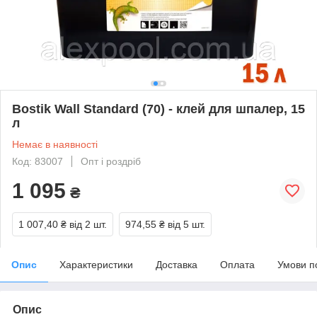
Bostik Wall Standard (70) - клей для шпалер, 15
л
Немає в наявності
Код: 83007
Опт і роздріб
1 095
₴
1 007,40 ₴
від 2 шт.
974,55 ₴
від 5 шт.
Опис
Характеристики
Доставка
Оплата
Умови п
Опис