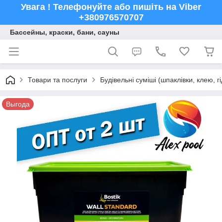
Увага ! Телефонуйте або пишіть на Viber
+380976570707
Бассейны, краски, бани, сауны
Товари та послуги
Будівельні суміші (шпаклівки, клею, г
Выгода