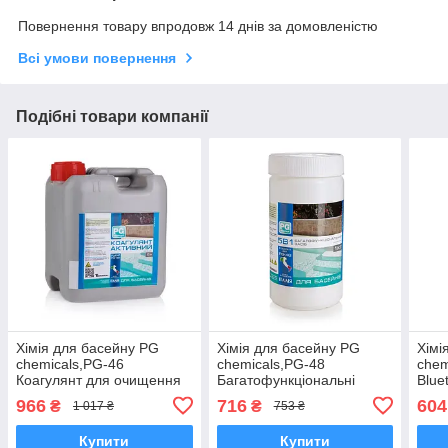
Повернення товару впродовж 14 днів за домовленістю
Всі умови повернення
Подібні товари компанії
Хімія для басейну PG
Хімія для басейну PG
Хімі
chemicals,PG-46
chemicals,PG-48
chem
Коагулянт для очищення
Багатофункціональні
Blue
води 5 л
таблетки 200г 1 кг
20г, 
966
716
604
₴
₴
1 017 ₴
753 ₴
Купити
Купити