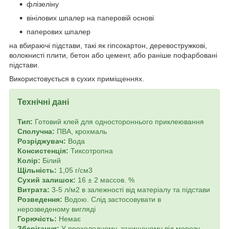
флізеліну
вінілових шпалер на паперовій основі
паперових шпалер
на вбираючі підстави
, такі як гіпсокартон, деревостружкові,
волокнисті плити, бетон або цемент, або раніше пофарбовані
підстави.
Використовується в сухих приміщеннях.
Технічні дані
Тип:
Готовий клей для одностороннього приклеювання
Сполучна:
ПВА, крохмаль
Розріджувач:
Вода
Консистенція:
Тиксотропна
Колір:
Білий
Щільність:
1,05 г/см3
Сухий залишок:
16 ± 2 массов. %
Витрата:
3-5 л/м2 в залежності від матеріалу та підстави
Розведення:
Водою. Слід застосовувати в
нерозведеному вигляді
Горючість:
Немає
Зберігання:
У прохолодному, захищеному від морозу