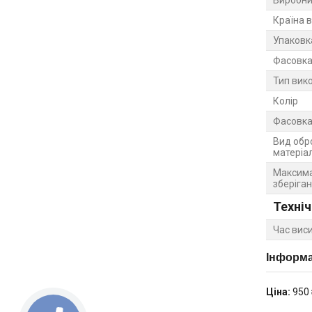
Країна 
Упаковк
Фасовка 
Тип вик
Колір
Фасовка
Вид обр
матеріа
Максима
зберіга
Техніч
Час вис
Інформа
Ціна:
950 