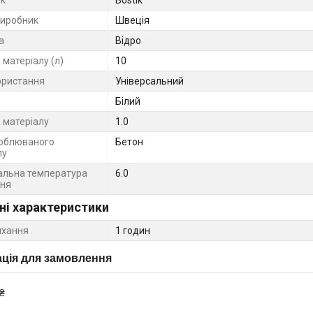
виробник
Швеція
а
Відро
матеріалу (л)
10
ористання
Універсальний
Білий
 матеріалу
1.0
облюваного
Бетон
лу
льна температура
6.0
ння
ні характеристики
ихання
1 годин
ція для замовлення
₴