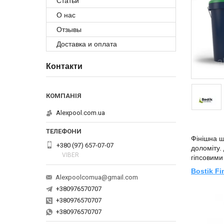
Статьи
О нас
Отзывы
Доставка и оплата
Контакти
Alexpool.com.ua
Фінішна ш
+380 (97) 657-07-07
доломіту.
VIBER
гіпсовими
Bostik Fi
Alexpoolcomua@gmail.com
+380976570707
+380976570707
+380976570707