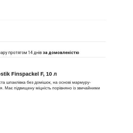
ару протягом 14 днів
за домовленістю
ik Finspackel F, 10 л
ста шпаклівка без домішок, на основі мармуру-
тя. Має підвищену міцність порівняно із звичайними