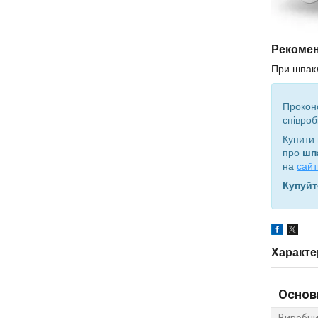
Рекомен
При шпакл
Прокон
співроб
Купити
про
шп
на
сайт
Купуйт
Характе
Основ
Виробни