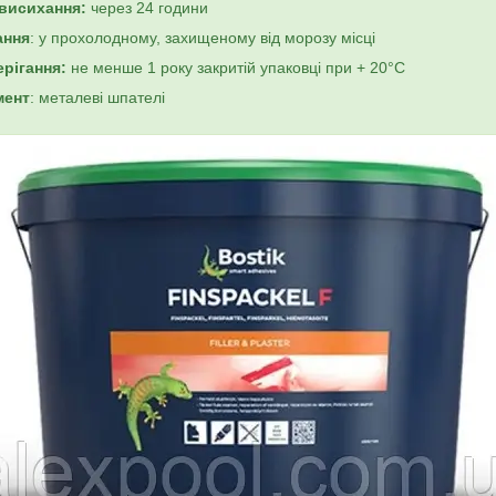
висихання:
через 24 години
ання
: у прохолодному, захищеному від морозу місці
ерігання:
не менше 1 року закритій упаковці при + 20°C
мент
: металеві шпателі