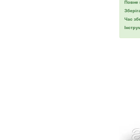
Повне 
Зберіг
Час зб
Інстру