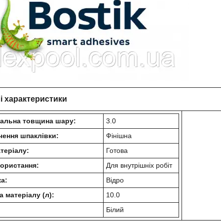
і характеристики
альна товщина шару:
3.0
чення шпаклівки:
Фінішна
теріалу:
Готова
користання:
Для внутрішніх робіт
а:
Відро
 матеріалу (л):
10.0
Білий