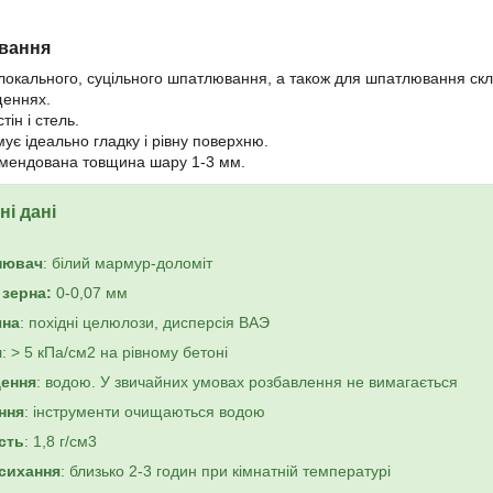
вання
локального, суцільного шпатлювання, а також для шпатлювання склоп
еннях.
тін і стель.
ує ідеально гладку і рівну поверхню.
мендована товщина шару 1-3 мм.
ні дані
нювач
: білий мармур-доломіт
 зерна:
0-0,07 мм
чна
: похідні целюлози, дисперсія ВАЭ
я
: > 5 кПа/см2 на рівному бетоні
ення
: водою. У звичайних умовах розбавлення не вимагається
ння
: інструменти очищаються водою
сть
: 1,8 г/см3
сихання
: близько 2-3 годин при кімнатній температурі