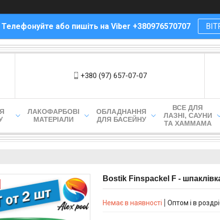
! Телефонуйте або пишіть на Viber +380976570707
ВІТ
+380 (97) 657-07-07
ВСЕ ДЛЯ
ЛЯ
ЛАКОФАРБОВІ
ОБЛАДНАННЯ
ЛАЗНІ, САУНИ
У
МАТЕРІАЛИ
ДЛЯ БАСЕЙНУ
ТА ХАММАМА
Bostik Finspackel F - шпаклів
Немає в наявності
Оптом і в роздр