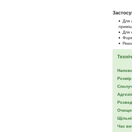
Застосу
Для 
приміщ
Для с
Форм
Реко
Техніч
Напов
Розмір
Сполу
Адгезі
Розвед
Очище
Щільні
Час ви