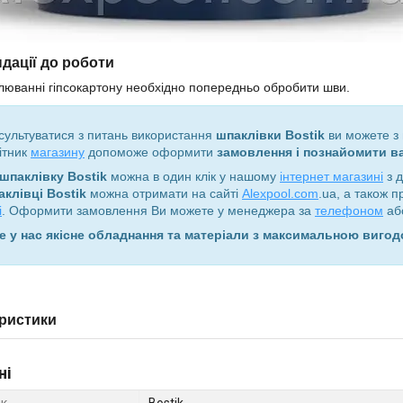
дації до роботи
юванні гіпсокартону необхідно попередньо обробити шви.
сультуватися з питань використання
шпаклівки Bostik
ви можете 
ітник
магазину
допоможе оформити
замовлення і познайомити в
шпаклівку Bostik
можна в один клік у нашому
інтернет магазині
з д
аклівці Bostik
можна отримати на сайті
Alexpool.com
.ua, а також 
і
. Оформити замовлення Ви можете у менеджера за
телефоном
або
е у нас якісне обладнання та матеріали з максимальною виго
ристики
ні
к
Bostik