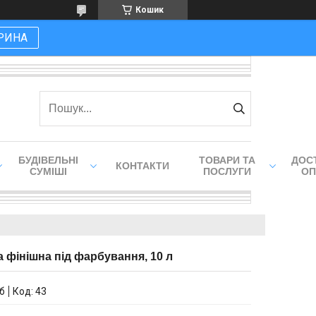
Кошик
РИНА
БУДІВЕЛЬНІ
ТОВАРИ ТА
ДОСТ
КОНТАКТИ
СУМІШІ
ПОСЛУГИ
ОП
ка фінішна під фарбування, 10 л
іб
Код:
43