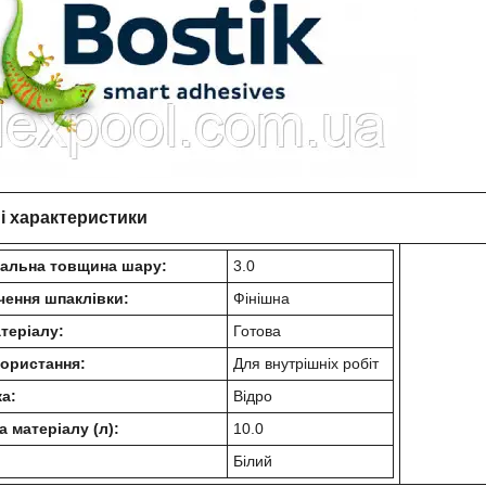
і характеристики
альна товщина шару:
3.0
чення шпаклівки:
Фінішна
теріалу:
Готова
користання:
Для внутрішніх робіт
а:
Відро
 матеріалу (л):
10.0
Білий