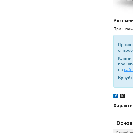
Рекомен
При шпакл
Прокон
співроб
Купити
про
шп
на
сайт
Купуйт
Характе
Основ
Виробни