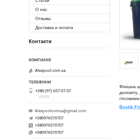
Статьи
О нас
Отзывы
Доставка и оплата
Контакти
Alexpool.com.ua
Фінішна ш
+380 (97) 657-07-07
доломіту.
VIBER
гіпсовими
Bostik Fi
Alexpoolcomua@gmail.com
+380976570707
+380976570707
+380976570707