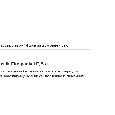
ару протягом 14 днів
за домовленістю
ik Finspackel F, 5 л
ста шпаклівка без домішок, на основі мармуру-
тя. Має підвищену міцність порівняно із звичайними