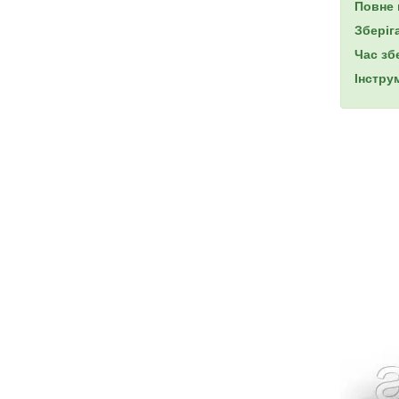
Повне 
Зберіг
Час зб
Інстру