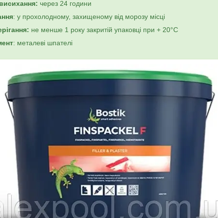
висихання:
через 24 години
ання
: у прохолодному, захищеному від морозу місці
ерігання:
не менше 1 року закритій упаковці при + 20°C
мент
: металеві шпателі