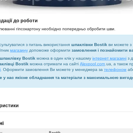
дації до роботи
юванні гіпсокартону необхідно попередньо обробити шви.
сультуватися з питань використання
шпаклівки Bostik
ви можете 
ітник
магазину
допоможе оформити
замовлення і познайомити в
шпаклівку Bostik
можна в один клік у нашому
інтернет магазині
з д
аклівці Bostik
можна отримати на сайті
Alexpool.com
.ua, а також 
і
. Оформити замовлення Ви можете у менеджера за
телефоном
або
е у нас якісне обладнання та матеріали з максимальною виго
ристики
ні
к
Bostik