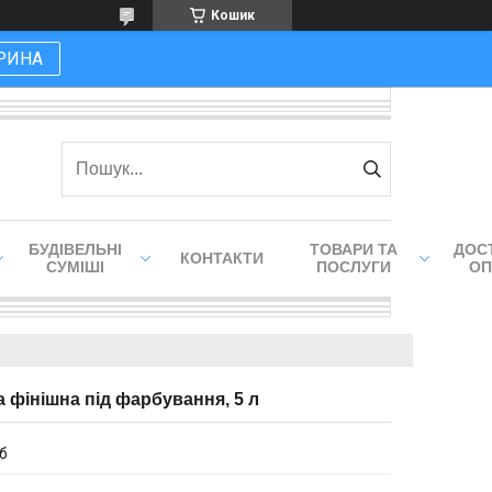
Кошик
РИНА
БУДІВЕЛЬНІ
ТОВАРИ ТА
ДОСТ
КОНТАКТИ
СУМІШІ
ПОСЛУГИ
ОП
ка фінішна під фарбування, 5 л
іб