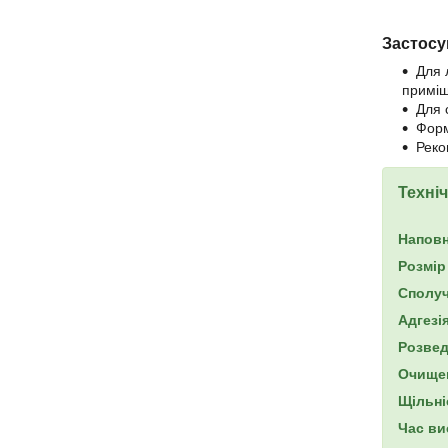
Застосу
Для 
приміщ
Для с
Форм
Реко
Техніч
Напов
Розмір
Сполу
Адгезі
Розвед
Очище
Щільні
Час ви