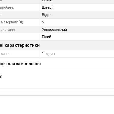
виробник
Швеція
а
Відро
матеріалу (л)
5
ористання
Універсальний
Білий
ні характеристики
ихання
1 годин
ція для замовлення
₴