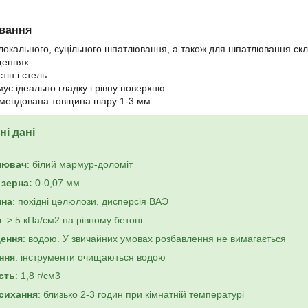
вання
локального, суцільного шпатлювання, а також для шпатлювання склоп
еннях.
тін і стель.
ує ідеально гладку і рівну поверхню.
мендована товщина шару 1-3 мм.
ні дані
нювач
: білий мармур-доломіт
 зерна:
0-0,07 мм
чна
: похідні целюлози, дисперсія ВАЭ
я
: > 5 кПа/см2 на рівному бетоні
ення
: водою. У звичайних умовах розбавлення не вимагається
ння
: інструменти очищаються водою
сть
: 1,8 г/см3
сихання
: близько 2-3 годин при кімнатній температурі