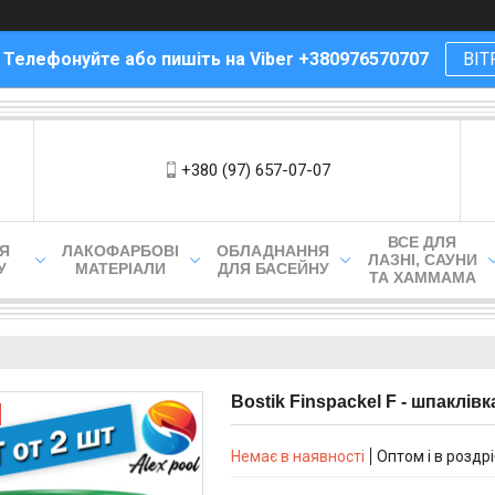
! Телефонуйте або пишіть на Viber +380976570707
ВІТ
+380 (97) 657-07-07
ВСЕ ДЛЯ
ЛЯ
ЛАКОФАРБОВІ
ОБЛАДНАННЯ
ЛАЗНІ, САУНИ
У
МАТЕРІАЛИ
ДЛЯ БАСЕЙНУ
ТА ХАММАМА
Bostik Finspackel F - шпаклів
Немає в наявності
Оптом і в роздр