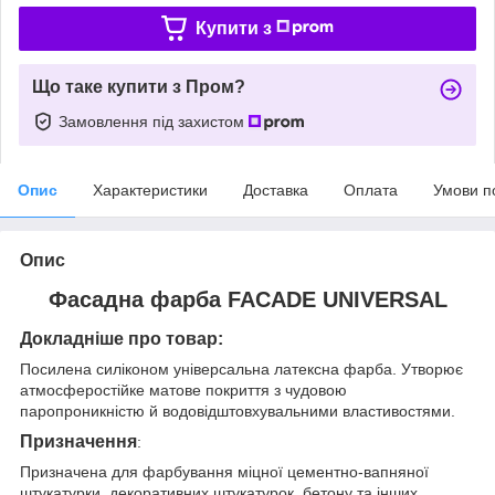
Купити з
Що таке купити з Пром?
Замовлення під захистом
Опис
Характеристики
Доставка
Оплата
Умови п
Опис
Фасадна фарба FACADE UNIVERSAL
Докладніше про товар:
Посилена силіконом універсальна латексна фарба. Утворює
атмосферостійке матове покриття з чудовою
паропроникністю й водовідштовхувальними властивостями.
Призначення
:
Призначена для фарбування міцної цементно-вапняної
штукатурки, декоративних штукатурок, бетону та інших