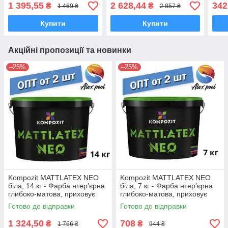
модифікована силіконом
модифікована силіконом
моди
1 395,55
2 628,44
342
₴
₴
1 469 ₴
2 857 ₴
фас
Купити
Купити
Акційні пропозиції та новинки
–25%
–25%
Kompozit MATTLATEX NEO
Kompozit MATTLATEX NEO
біла, 14 кг - Фарба нтер’єрна
біла, 7 кг - Фарба нтер’єрна
глибоко-матова, приховує
глибоко-матова, приховує
дрібні нерівності поверхні
дрібні нерівності поверхні
Готово до відправки
Готово до відправки
1 324,50
708
₴
₴
1 766 ₴
944 ₴