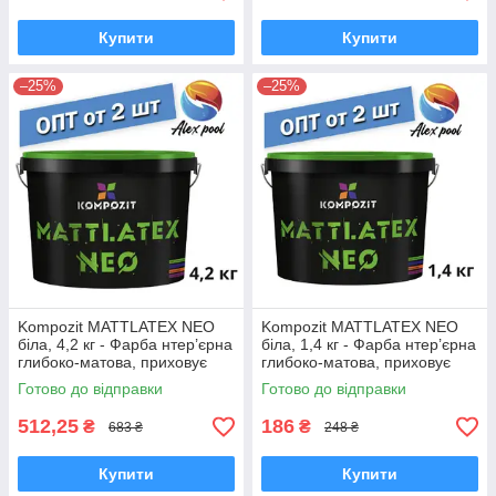
Купити
Купити
–25%
–25%
Kompozit MATTLATEX NEO
Kompozit MATTLATEX NEO
біла, 4,2 кг - Фарба нтер’єрна
біла, 1,4 кг - Фарба нтер’єрна
глибоко-матова, приховує
глибоко-матова, приховує
дрібні нерівності поверхні
дрібні нерівності поверхні
Готово до відправки
Готово до відправки
512,25
186
₴
₴
683 ₴
248 ₴
Купити
Купити