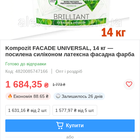
Kompozit FACADE UNIVERSAL, 14 кг —
посилена силіконом латексна фасадна фарба
Готово до відправки
Код: 4820085747166
Опт і роздріб
1 684,35
₴
1 773 ₴
Економія
88.65 ₴
Залишилось
26 днів
1 631,16 ₴
від 2 шт.
1 577,97 ₴
від 5 шт.
Купити
або