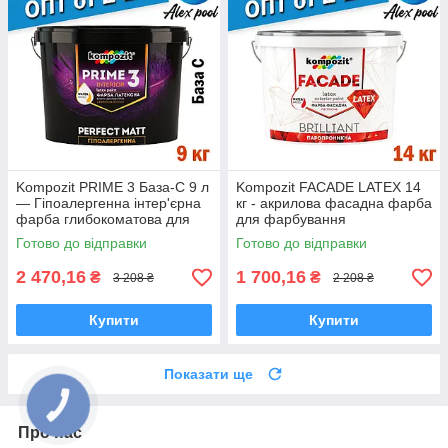
Kompozit PRIME 3 База-С 9 л
Kompozit FACADE LATEX 14
— Гіпоалергенна інтер'єрна
кг - акрилова фасадна фарба
фарба глибокоматова для
для фарбування
стін і стель
мінеральних поверхонь
Готово до відправки
Готово до відправки
2 470,16
1 700,16
₴
₴
3 208 ₴
2 208 ₴
Купити
Купити
Показати ще
Про нас