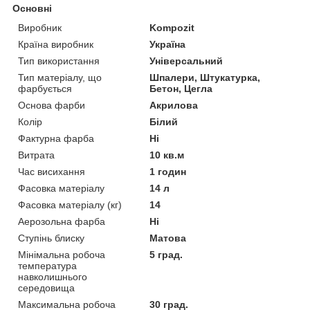
Основні
Виробник
Kompozit
Країна виробник
Україна
Тип використання
Універсальний
Тип матеріалу, що
Шпалери, Штукатурка,
фарбується
Бетон, Цегла
Основа фарби
Акрилова
Колір
Білий
Фактурна фарба
Ні
Витрата
10 кв.м
Час висихання
1 годин
Фасовка матеріалу
14 л
Фасовка матеріалу (кг)
14
Аерозольна фарба
Ні
Ступінь блиску
Матова
Мінімальна робоча
5 град.
температура
навколишнього
середовища
Максимальна робоча
30 град.