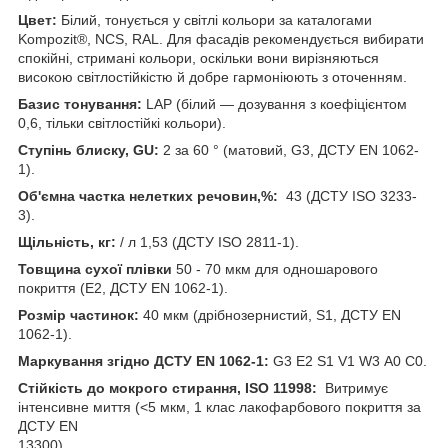
Цвет:
Білий, тонується у світлі кольори за каталогами
Kompozit®, NCS, RAL. Для фасадів рекомендується вибирати
спокійні, стримані кольори, оскільки вони вирізняються
високою світлостійкістю й добре гармоніюють з оточенням.
Базис тонування:
LАP (білий — дозування з коефіцієнтом
0,6, тільки світлостійкі кольори).
Ступінь блиску, GU:
2 за 60 ° (матовий, G3, ДСТУ EN 1062-
1).
Об'ємна частка нелетких речовин,%:
43 (ДСТУ ISO 3233-
3).
Щільність, кг:
/ л 1,53 (ДСТУ ISO 2811-1).
Товщина сухої плівки
50 - 70 мкм для одношарового
покриття (E2, ДСТУ EN 1062-1).
Розмір частинок:
40 мкм (дрібнозернистий, S1, ДСТУ EN
1062-1).
Маркування згідно ДСТУ EN 1062-1:
G3 E2 S1 V1 W3 А0 C0.
Стійкість до мокрого стирання, ISO 11998:
Витримує
інтенсивне миття (<5 мкм, 1 клас лакофарбового покриття за
ДСТУ EN
13300).