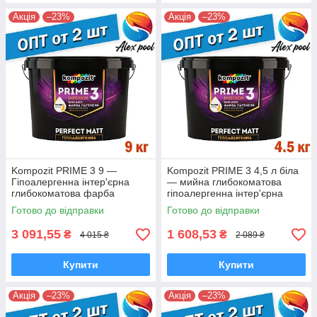
Акція
–23%
Акція
–23%
Kompozit PRIME 3 9 —
Kompozit PRIME 3 4,5 л біла
Гіпоалергенна інтер'єрна
— мийна глибокоматова
глибокоматова фарба
гіпоалергенна інтер'єрна
преміальна фарба з ефектом
фарба для стін і стель
Готово до відправки
Готово до відправки
лотоса
3 091,55
1 608,53
₴
₴
4 015 ₴
2 089 ₴
Купити
Купити
Акція
–23%
Акція
–23%