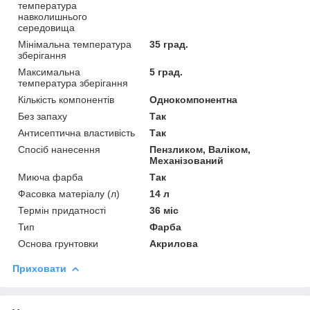
температура
навколишнього
середовища
Мінімальна температура
35 град.
зберігання
Максимальна
5 град.
температура зберігання
Кількість компонентів
Однокомпонентна
Без запаху
Так
Антисептична властивість
Так
Спосіб нанесення
Пензликом, Валіком,
Механізований
Миюча фарба
Так
Фасовка матеріалу (л)
14 л
Термін придатності
36 міс
Тип
Фарба
Основа грунтовки
Акрилова
Приховати