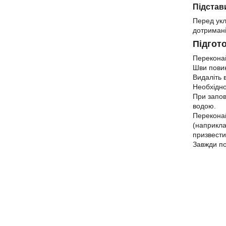
Підстав
Перед укл
дотримані
Підгот
Переконай
Шви повин
Видаліть в
Необхідно
При запов
водою.
Переконай
(наприкла
призвести
Завжди по