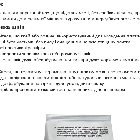
и:
аданням переконайтеся, що підстави чисті, без слабких ділянок, прави
 вимоги до механічної міцності з урахуванням передбаченого заст
овка швів
теся, що клей або розчин, використовуваний для укладання плитки, 
ні бути чистими, без пилу і очищеними на всю товщину плитки.
сі пластикові розпірки.
 видалити залишки клею або розчину зі швів.
ненні швів дуже абсорбуючою плитки і при дуже жаркому кліматі мі
теся, що керамічну і керамогранітную плитку можна легко очистити,
д, з полірованого керамограніта) або натуральних каменів мають ви
 до фарбування поверхні і дуже ускладнити чистку.
трібно проводити точковий тест на невеликій ділянці поверхні.