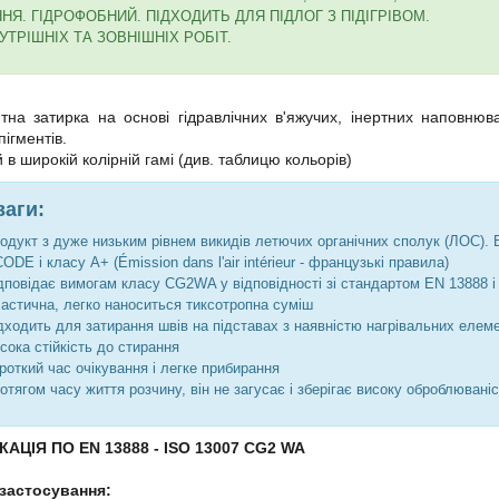
НЯ. ГІДРОФОБНИЙ. ПІДХОДИТЬ ДЛЯ ПІДЛОГ З ПІДІГРІВОМ.
УТРІШНІХ ТА ЗОВНІШНІХ РОБІТ.
а затирка на основі гідравлічних в'яжучих, інертних наповнюва
пігментів.
 в широкій колірній гамі (див. таблицю кольорів)
аги:
одукт з дуже низьким рівнем викидів летючих органічних сполук (ЛОС).
ODE і класу A+ (Émission dans l'air intérieur - французькі правила)
дповідає вимогам класу CG2WA у відповідності зі стандартом EN 13888 і
астична, легко наноситься тиксотропна суміш
дходить для затирання швів на підставах з наявністю нагрівальних елеме
сока стійкість до стирання
роткий час очікування і легке прибирання
отягом часу життя розчину, він не загусає і зберігає високу оброблювані
АЦІЯ ПО EN 13888 - ISO 13007 CG2 WA
застосування: