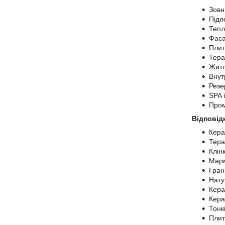
Зовн
Підло
Тепл
Фас
Плит
Тера
Житл
Внут
Резе
SPA 
Пром
Відповід
Кера
Тера
Клін
Мар
Гран
Нату
Кера
Кера
Тонк
Плит