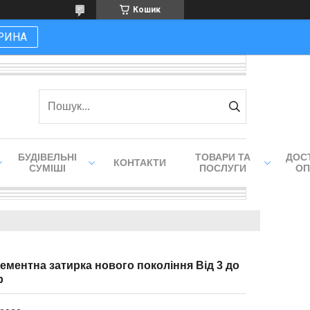
Кошик
РИНА
БУДІВЕЛЬНІ
ТОВАРИ ТА
ДОСТ
КОНТАКТИ
СУМІШІ
ПОСЛУГИ
ОП
- Цементна затирка нового покоління Від 3 до
р