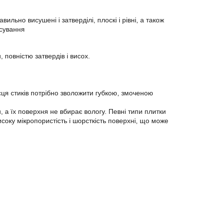
льно висушені і затверділі, плоскі і рівні, а також
осування
повністю затвердів і висох.
сця стиків потрібно зволожити губкою, змоченою
 а їх поверхня не вбирає вологу. Певні типи плитки
соку мікропористість і шорсткість поверхні, що може