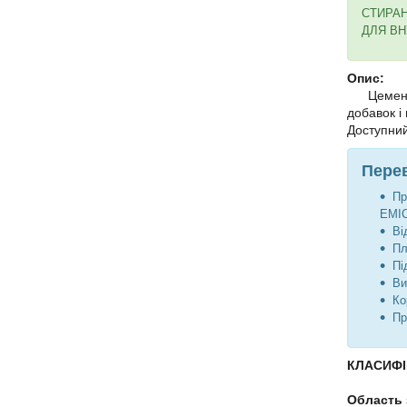
СТИРАН
ДЛЯ ВН
Опис:
Цементн
добавок і 
Доступний
Перев
Пр
EMIC
Ві
Пл
Пі
Ви
Ко
Пр
КЛАСИФІК
Область 