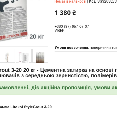
Немає в наявності
Код:
SG320SLV3
1 380 ₴
+380 (97) 657-07-07
VIBER
повернення тов
rout 3-20 20 кг - Цементна затирка на основі 
ювачів з середньою зернистістю, полімерів, 
замовленні, діє акційна пропозиція, умови а
амма Litokol StyleGrout 3-20