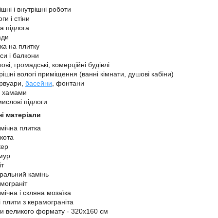
ішні і внутрішні роботи
ги і стіни
а підлога
ади
ка на плитку
си і балкони
ові, громадські, комерційні будівлі
рішні вологі приміщення (ванні кімнати, душові кабіни)
рвуари,
басейни
, фонтани
і хамами
ислові підлоги
ні матеріали
мічна плитка
кота
кер
мур
іт
ральний камінь
мограніт
мічна і скляна мозаїка
і плити з керамограніта
и великого формату - 320х160 см