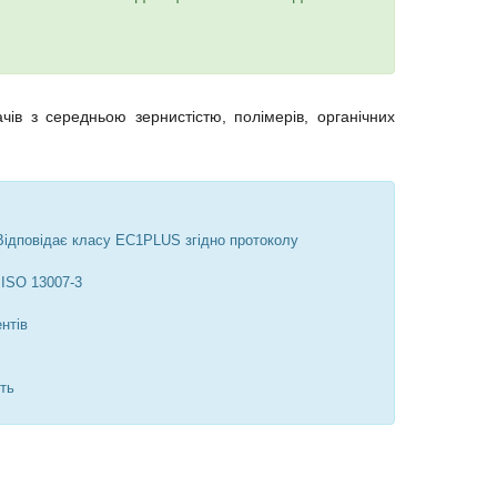
чів з середньою зернистістю, полімерів, органічних
 Відповідає класу EC1PLUS згідно протоколу
 ISO 13007-3
нтів
сть