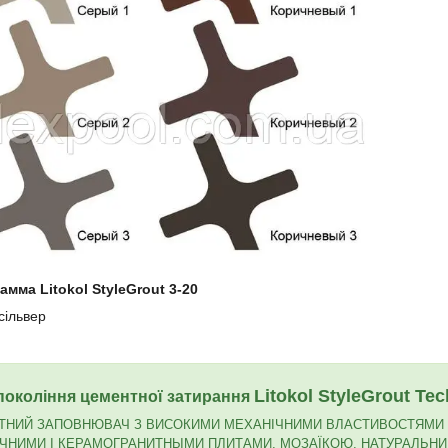
амма Litokol StyleGrout 3-20
сільвер
Litokol StyleGrout Tec
покоління цементної затирання
НИЙ ЗАПОВНЮВАЧ З ВИСОКИМИ МЕХАНІЧНИМИ ВЛАСТИВОСТЯМИ Д
ЧНИМИ І КЕРАМОГРАНИТНЫМИ ПЛИТАМИ, МОЗАЇКОЮ, НАТУРАЛЬНИМ