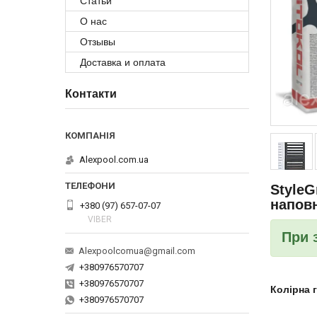
Статьи
О нас
Отзывы
Доставка и оплата
Контакти
Alexpool.com.ua
StyleG
наповн
+380 (97) 657-07-07
VIBER
При 
Alexpoolcomua@gmail.com
+380976570707
+380976570707
Колірна г
+380976570707