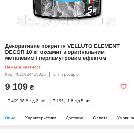
Декоративне покриття VELLUTO ELEMENT
DECOR 10 кг оксамит з оригінальним
металевим і перламутровим ефектом
Немає в наявності
Код: 4820024425926
Опт і роздріб
9 109
₴
7 469,38 ₴
від 2 шт.
7 196,11 ₴
від 5 шт.
Опис
Характеристики
Доставка
Оплата
Умови п