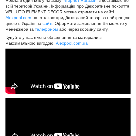
можна в один клік у нашому
інтернет магазині
з доставкою по
всій території України. Інформацію про Декоративне покриття
VELLUTO ELEMENT DECOR можна отримати на сайті
Alexpool.com
.ua, а також придбати даний товар за найкращою
ціною в Україні на
сайті
. Оформити замовлення Ви можете у
менеджера за
телефоном
або через корзину сайту.
Купуйте у нас якісне обладнання та матеріали з
максимальною вигодою!
Alexpool.com.ua