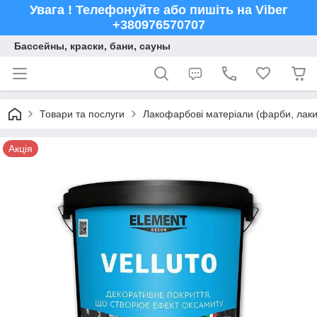
Увага ! Телефонуйте або пишіть на Viber
+380976570707
Бассейны, краски, бани, сауны
Товари та послуги
Лакофарбові матеріали (фарби, лаки,
Акція