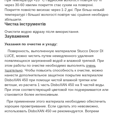
через 30-60 хвилин покриття стає сухим на поверхні.
Покриття повністю висихає через 1-2 дні. При більш низькій
температурі і більшої вологості повітря час сушіння необхідно
збільшити.
Чистка інструментів
Очистити водою відразу після використання.
Зауваження
Указания по очистке и уходу:
Поверхность, выполненную материалом Stucco Decor DI
LUCE, можно чистить путем немедленного удаления
появляющихся загрязнений водой и влажной тряпкой. При
этом работы по очистке необходимо выполнять
очень
тщательно
. Чтобы повысить способность к очистке, можно
нанести дополнительное защитное покрытие материалом
DisboXAN 450 при помощи чистой влажной тряпки или
ветоши, из расчета 1 часть DisboXAN 450 на 9 частей воды.
При этом соответствующий цветовой тон подчеркивается или
становится более интенсивным.
При применении этого материала необходимо обеспечить
хорошее проветривание. Если сделать это невозможно,
использовать DisboXAN 450 не рекомендуется. Вопреки