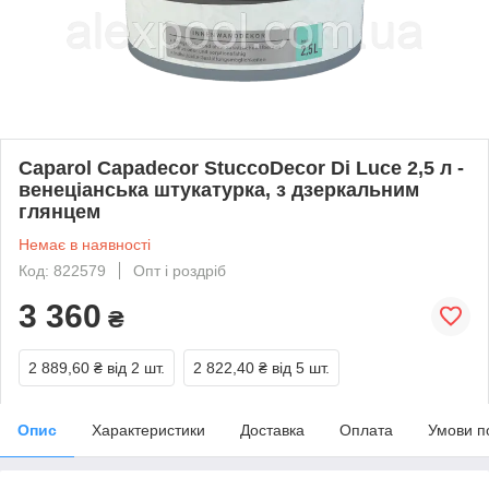
Caparol Capadecor StuccoDecor Di Luce 2,5 л -
венеціанська штукатурка, з дзеркальним
глянцем
Немає в наявності
Код: 822579
Опт і роздріб
3 360
₴
2 889,60 ₴
від 2 шт.
2 822,40 ₴
від 5 шт.
Опис
Характеристики
Доставка
Оплата
Умови п