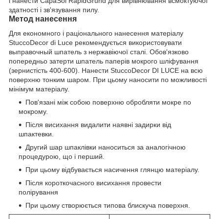
і нанести CapaSol RapidGrund для вирівнювання всмоктуючої
здатності і зв'язування пилу.
Метод нанесення
Для економного і раціонального нанесення матеріалу
StuccoDecor di Luce рекомендується використовувати
выправочный шпатель з нержавіючої сталі. Обов'язково
попередньо затерти шпатель паперів мокрого шліфування
(зернистість 400-600). Нанести StuccoDecor DI LUCE на всю
поверхню тонким шаром. При цьому наносити по можливості
мінімум матеріалу.
Пов'язані між собою поверхню обробляти мокре по
мокрому.
Після висихання видалити наявні задирки від
шпактевки.
Другий шар шпаклівки наноситься за аналогічною
процедурою, що і перший.
При цьому відбувається насичення глянцю матеріалу.
Після короткочасного висихання провести
полірування
При цьому створюється типова блискуча поверхня.