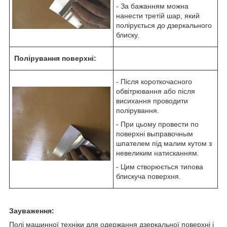
- За бажанням можна
нанести третій шар, який
полірується до дзеркального
блиску.
Полірування поверхні:
- Після короткочасного
обвітрювання або після
висихання проводити
полірування.
- При цьому провести по
поверхні выправочным
шпателем під малим кутом з
невеликим натисканням.
- Цим створюється типова
блискуча поверхня.
Зауваження:
Полі машинної техніки для одержання дзеркальної поверхні і