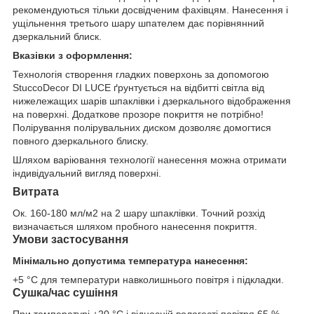
рекомендуються тільки досвідченим фахівцям. Нанесення і
ущільнення третього шару шпателем дає порівнянний
дзеркальний блиск.
Вказівки з оформлення:
Технологія створення гладких поверхонь за допомогою
StuccoDecor DI LUCE ґрунтується на відбитті світла від
нижележащих шарів шпаклівки і дзеркального відображення
на поверхні. Додаткове прозоре покриття не потрібно!
Полірування полірувальних диском дозволяє домогтися
повного дзеркального блиску.
Шляхом варіювання технології нанесення можна отримати
індивідуальний вигляд поверхні.
Витрата
Ок. 160-180 мл/м
2
на 2 шару шпаклівки. Точний розхід
визначається шляхом пробного нанесення покриття.
Умови застосування
Мінімально допустима температура нанесення:
+5 °C для температури навколишнього повітря і підкладки.
Сушка/час сушіння
При температурі +20 °C і відносній вологості повітря 65 %