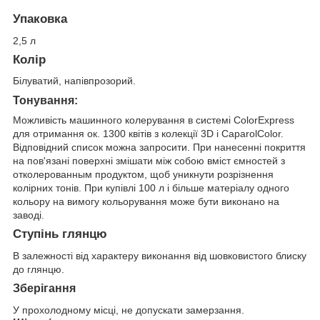
Упаковка
2,5 л
Колір
Білуватий, напівпрозорий.
Тонування:
Можливість машинного колерування в системі ColorExpress
для отримання ок. 1300 квітів з колекції 3D і CaparolColor.
Відповідний список можна запросити. При нанесенні покриття
на пов'язані поверхні змішати між собою вміст ємностей з
отколерованным продуктом, щоб уникнути розрізнення
колірних тонів. При купівлі 100 л і більше матеріалу одного
кольору на вимогу кольорування може бути виконано на
заводі.
Ступінь глянцю
В залежності від характеру виконання від шовковистого блиску
до глянцю.
Зберігання
У прохолодному місці, не допускати замерзання.