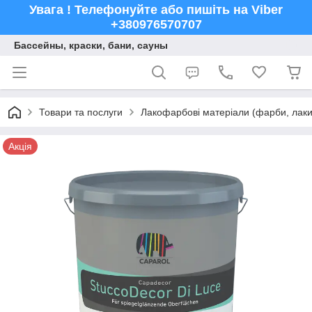
Увага ! Телефонуйте або пишіть на Viber
+380976570707
Бассейны, краски, бани, сауны
Товари та послуги
Лакофарбові матеріали (фарби, лаки,
Акція