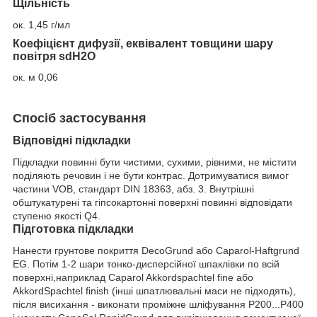
Щільність
ок. 1,45 г/мл
Коефіцієнт дифузії, еквівалент товщини шару
повітря s
d
H
2
O
ок. м 0,06
Спосіб застосування
Відповідні підкладки
Підкладки повинні бути чистими, сухими, рівними, не містити
поділяють речовин і не бути контрас. Дотримуватися вимог
частини VOB, стандарт DIN 18363, абз. 3. Внутрішні
обштукатурені та гіпсокартонні поверхні повинні відповідати
ступеню якості Q4.
Підготовка підкладки
Нанести грунтове покриття DecoGrund або Caparol-Haftgrund
EG. Потім 1-2 шари тонко-дисперсійної шпаклівки по всій
поверхні,наприклад Caparol Akkordspachtel fine або
AkkordSpachtel finish (інші шпатлювальні маси не підходять),
після висихання - виконати проміжне шліфування P200...P400