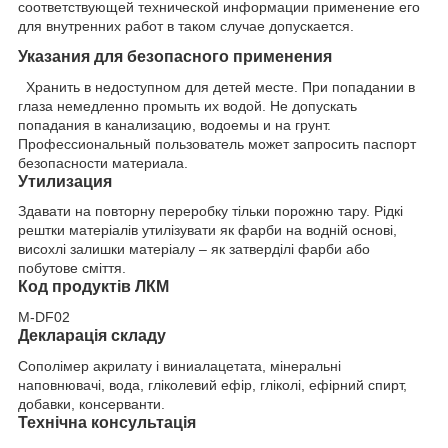
соответствующей технической информации применение его
для внутренних работ в таком случае допускается.
Указания для безопасного применения
Хранить в недоступном для детей месте. При попадании в
глаза немедленно промыть их водой. Не допускать
попадания в канализацию, водоемы и на грунт.
Профессиональный пользователь может запросить паспорт
безопасности материала.
Утилизация
Здавати на повторну переробку тільки порожню тару. Рідкі
рештки матеріалів утилізувати як фарби на водній основі,
висохлі залишки матеріалу – як затверділі фарби або
побутове сміття.
Код продуктів ЛКМ
M-DF02
Декларація складу
Сополімер акрилату і виниалацетата, мінеральні
наповнювачі, вода, гліколевий ефір, гліколі, ефірний спирт,
добавки, консерванти.
Технічна консультація