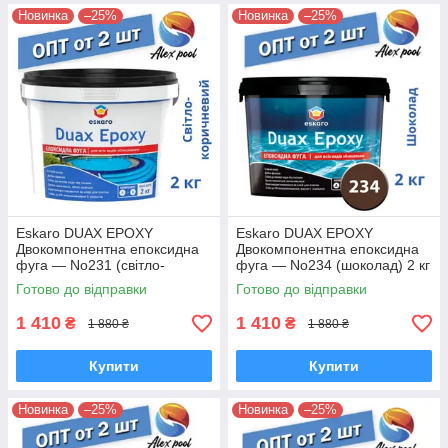
Новинка
–25%
Новинка
–25%
Eskaro DUAX EPOXY
Eskaro DUAX EPOXY
Двокомпонентна епоксидна
Двокомпонентна епоксидна
фуга — No231 (світло-
фуга — No234 (шоколад) 2 кг
коричневий) 2 кг
Готово до відправки
Готово до відправки
1 410
1 410
₴
₴
1 880 ₴
1 880 ₴
Купити
Купити
Новинка
–25%
Новинка
–25%