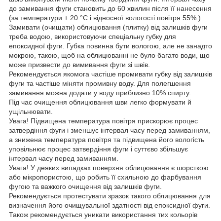
до замивання фуги становить до 60 хвилин після її нанесення
(за температури + 20 °С і відносної вологості повітря 55%.)
Замивати (очищати) облицювання (плитку) від залишків фуги
треба водою, використовуючи спеціальну губку для
епоксидної фуги. Губка повинна бути вологою, але не занадто
мокрою, такою, щоб на облицюванні не було багато води, що
може призвести до вимивання фуги зі швів.
Рекомендується якомога частіше промивати губку від залишків
фуги та частіше міняти промивну воду. Для полегшення
замивання можна додати у воду приблизно 10% спирту.
Під час очищення облицювання шви легко формувати й
ущільнювати.
Увага! Підвищена температура повітря прискорює процес
затвердіння фуги і зменшує інтервал часу перед замиванням,
а знижена температура повітря та підвищена його вологість
уповільнює процес затвердіння фуги і суттєво збільшує
інтервал часу перед замиванням.
Увага! У деяких випадках поверхня облицювання є шорсткою
або мікропористою, що робить її схильною до фарбування
фугою та важкого очищення від залишків фуги.
Рекомендується протестувати зразок такого облицювання для
визначення його очищувальної здатності від епоксидної фуги.
Також рекомендується уникати використання тих кольорів