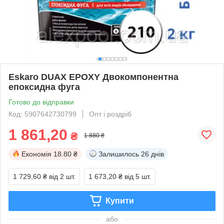
Eskaro DUAX EPOXY Двокомпонентна
епоксидна фуга
Готово до відправки
Код: 5907642730799
Опт і роздріб
1 861,20
₴
1 880 ₴
Економія
18.80 ₴
Залишилось
26 днів
1 729,60 ₴
від 2 шт.
1 673,20 ₴
від 5 шт.
Купити
або