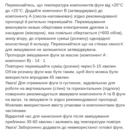
Переконайтесь, що температура компонентів фуги від +20°С
до +25°С. Додайте компонент В (затверджувач) до
компоненту А (смола-наповнювач) згідно рекомендованої
пропорції й ретельно перемішайте. Перемішування
виконувати низько обертовим електричним дрилем із
насадкою (міксером), яка повільно обертається (≈600 об/хв),
знизу вгору, до отримання суміші (розчину) однорідної
консистенції й кольору. Переконайтеся що на стінках ємності
для змішування не залишилося затверджувача.
Пропорція змішування фуги за масою (компонент А :
компонент В) - 14 : 1.
Повторно перемішайте суміш (розчин) через 5-15 хвилин.
Об’єм розчину фуги має бути таким, щоб його можна було
використати впродовж 45 хвилин.
Увага! Для отримання фуги із густиною, задовільною для
роботи на вертикальних (стіни) та горизонтальних (підлоги)
поверхнях рекомендується зважувати компоненти А та В фуги
на вагах, та змішувати їх згідно рекомендованої пропорції.
Можливо використання вмісту упаковки із компонентами фуги
частинами.
Відкритий час для нанесення фуги після замішування
приблизно 30-60 хвилин і залежить від температури повітря.
Увага! Заборонено додавати до невикористаної готової фуги,