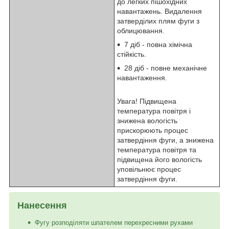
до легких пішохідних
навантажень. Видалення
затверділих плям фуги з
облицювання.
7 діб - повна хімічна
стійкість.
28 діб - повне механічне
навантаження.
Увага! Підвищена
температура повітря і
знижена вологість
прискорюють процес
затвердіння фуги, а знижена
температура повітря та
підвищена його вологість
уповільнює процес
затвердіння фуги.
Нанесення
Фугу розподіляти шпателем перехресними рухами