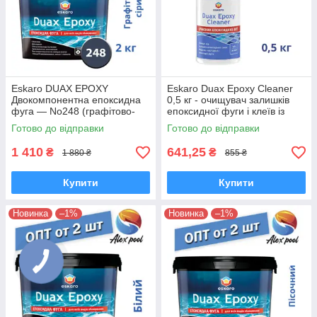
Eskaro DUAX EPOXY
Eskaro Duax Epoxy Cleaner
Двокомпонентна епоксидна
0,5 кг - очищувач залишків
фуга — No248 (графітово-
епоксидної фуги і клеїв із
сірий) 2 кг
різних поверхонь
Готово до відправки
Готово до відправки
1 410
641,25
₴
₴
1 880 ₴
855 ₴
Купити
Купити
Новинка
–1%
Новинка
–1%