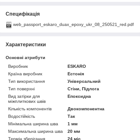
Специфікація
web_passport_eskaro_duax_epoxy_ukr_08_250521_red.pdf
Характеристики
Основні атрибути
Виробник
ESKARO
Країна виробник
Естонія
Тип використання
Універсальний
Тип поверхні
Стіни, Підлога
Вид затірки для
Епоксидна
міжплиткових швів
Кількість компонентів
Двокомпонентна
Водостійкість
Так
Мінімальна ширина шва
1 мм
Максимальна ширина шва
20 мм
Термін зберігання
24 міс