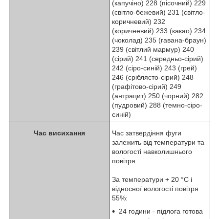
(капучіно) 228 (пісочний) 229
(свiтло-бежевий) 231 (свiтло-
коричневий) 232
(коричневий) 233 (какао) 234
(чоколад) 235 (гавана-браун)
239 (свiтлий мармур) 240
(сірий) 241 (середньо-сiрий)
242 (сіро-синій) 243 (грей)
246 (сріблясто-сірий) 248
(графітово-сірий) 249
(антрацит) 250 (чорний) 282
(пудровий) 288 (темно-сіро-
синій)
Час висихання
Час затвердіння фуги
залежить від температури та
вологості навколишнього
повітря.
За температури + 20 °С і
відносної вологості повітря
55%:
24 години - підлога готова