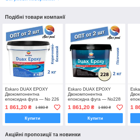
Подібні товари компанії
Eskaro DUAX EPOXY
Eskaro DUAX EPOXY
Esk
Двокомпонентна
Двокомпонентна
Дво
епоксидна фуга — No 226
епоксидна фуга — No228
епок
(коричнево-бежевий) 2 кг
(пісочний) 2 кг
(кака
1 861,20
1 861,20
1 8
₴
₴
1 880 ₴
1 880 ₴
Купити
Купити
Акційні пропозиції та новинки