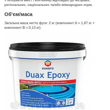
регіональних, національних та/або міжнародних норм.
Об’єм/маса
Загальна маса нетто фуги: 2 кг (компонент А = 1,87 кг +
компонент В = 0,13 кг).