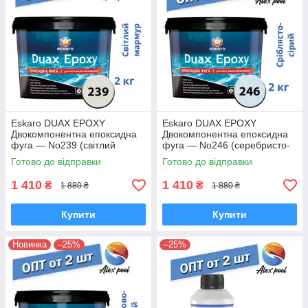
Eskaro DUAX EPOXY
Eskaro DUAX EPOXY
Двокомпонентна епоксидна
Двокомпонентна епоксидна
фуга — No239 (світлий
фуга — No246 (серебристо-
мармур) 2 кг
сірий) 2 кг
Готово до відправки
Готово до відправки
1 410
1 410
₴
₴
1 880 ₴
1 880 ₴
Купити
Купити
Новинка
–25%
–25%