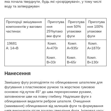
яка почала тверднути, будь які «розріджувачі», у тому числі
воду та затверджувач
Пропорції змішування
Приготува
Приготува
Приготува
компонентів у вагових
ння
ння 50%
ння 100%
частинах
25%упако
упаковки
упаковки
вки фуги
фуги
фуги
19681
Комп.
Комп.
Комп.
А: 14=В
А=470г
А=935г
А=1870г
Комп.
Комп.
Комп.
В=33г
В=65г
В=130г
Нанесення
Замішану фугу розподіляти по облицюванню шпателем для
фугування з пластиковою ручкою та жорсткою гумовою
основою під кутом 45° до шва перехресними рухами,
заповнюючи шви на повну глибину. Надлишки фуги з
облицювання видаляти ребром шпателя. Очищення
(замивання) облицювання від залишків фуги та формування
швів виконувати після початку твердіння фуги. Інтервал часу