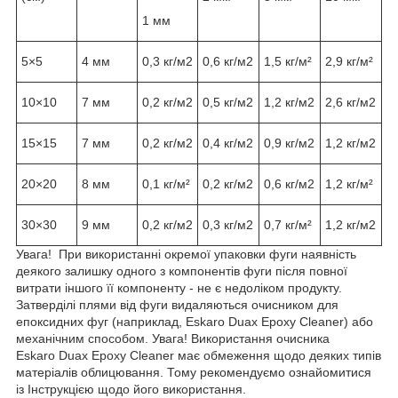
1 мм
5×5
4 мм
0,3 кг/м2
0,6 кг/м2
1,5 кг/м²
2,9 кг/м²
10×10
7 мм
0,2 кг/м2
0,5 кг/м2
1,2 кг/м2
2,6 кг/м2
15×15
7 мм
0,2 кг/м2
0,4 кг/м2
0,9 кг/м2
1,2 кг/м2
20×20
8 мм
0,1 кг/м²
0,2 кг/м2
0,6 кг/м2
1,2 кг/м²
30×30
9 мм
0,2 кг/м2
0,3 кг/м2
0,7 кг/м²
1,2 кг/м2
Увага! При використанні окремої упаковки фуги наявність
деякого залишку одного з компонентів фуги після повної
витрати іншого її компоненту - не є недоліком продукту.
Затверділі плями від фуги видаляються очисником для
епоксидних фуг (наприклад, Eskaro Duax Epoxy Cleaner) або
механічним способом. Увага! Використання очисника
Eskaro Duax Epoxy Cleaner має обмеження щодо деяких типів
матеріалів облицювання. Тому рекомендуємо ознайомитися
із Інструкцією щодо його використання.