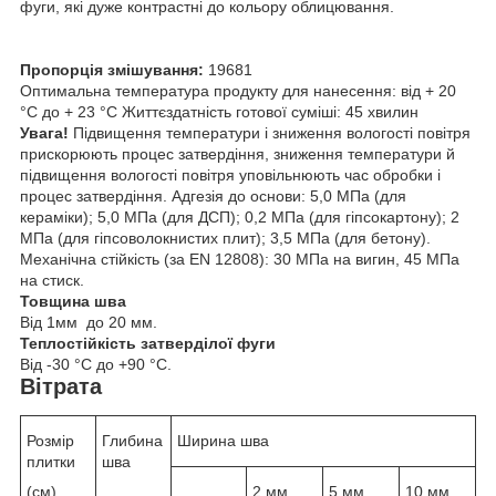
фуги, які дуже контрастні до кольору облицювання.
Пропорція змішування:
19681
Оптимальна температура продукту для нанесення: від + 20
°С до + 23 °С Життєздатність готової суміші: 45 хвилин
Увага!
Підвищення температури і зниження вологості повітря
прискорюють процес затвердіння, зниження температури й
підвищення вологості повітря уповільнюють час обробки і
процес затвердіння. Адгезія до основи: 5,0 МПа (для
кераміки); 5,0 МПа (для ДСП); 0,2 МПа (для гіпсокартону); 2
МПа (для гіпсоволокнистих плит); 3,5 МПа (для бетону).
Механічна стійкість (за EN 12808): 30 МПа на вигин, 45 МПа
на стиск.
Товщина шва
Від 1мм до 20 мм.
Теплостійкість затверділої фуги
Від -30 °C до +90 °C.
Вітрата
Розмір
Глибина
Ширина шва
плитки
шва
(см)
2 мм
5 мм
10 мм