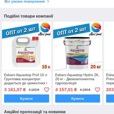
Всі умови повернення
Подібні товари компанії
Eskaro Aquastop Prof 10 л
Eskaro Aquastop Hydro 2К,
Eska
Грунтовка концентрат
20 кг - Двокомпонентна
Prim
додається до цементних і
гідроізоляція
пер
вапняних будівельних
гідр
3 161,07
4 157,01
203
₴
₴
3 193 ₴
4 199 ₴
розчинів
Купити
Купити
Акційні пропозиції та новинки