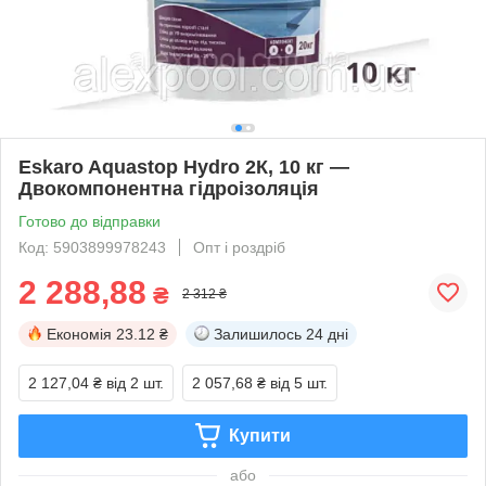
Eskaro Aquastop Hydro 2К, 10 кг —
Двокомпонентна гідроізоляція
Готово до відправки
Код: 5903899978243
Опт і роздріб
2 288,88
₴
2 312 ₴
Економія
23.12 ₴
Залишилось
24 дні
2 127,04 ₴
від 2 шт.
2 057,68 ₴
від 5 шт.
Купити
або