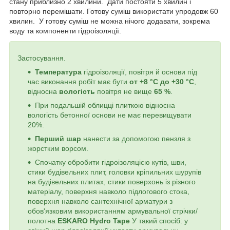
стану приблизно 2 хвилини. Дати постояти 5 хвилин і
повторно перемішати. Готову суміш використати упродовж 60
хвилин. У готову суміш не можна нічого додавати, зокрема
воду та компоненти гідроізоляції.
Застосування.
Температура
гідроізоляції, повітря й основи під
час виконання робіт має бути
от +8 °С до +30 °С
,
відносна
вологість
повітря не вище
65 %
.
При подальшій облицці плиткою відносна
вологість бетонної основи не має перевищувати
20%.
Перший шар
нанести за допомогою пензля з
жорстким ворсом.
Спочатку обробити гідроізоляцією кутів, шви,
стики будівельних плит, головки кріпильних шурупів
на будівельних плитах, стики поверхонь із різного
матеріалу, поверхня навколо підлогового стока,
поверхня навколо сантехнічної арматури з
обов'язковим використанням армувальної стрічки/
полотна
ESKARO Hydro Tape
У такий спосіб: у