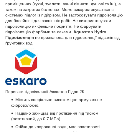
приміщеннях (кухні, туалети, ванні кімнати, душові та ін.), а
також на закритих балконах. Може використовуватися в
системах підлог із підігрівом. Не застосовувати гідроізоляцію
для басейнів і для зовнішніх робіт. Не використовувати
гідроізоляцію як фінішне покриття. Не фарбувати
гідроізоляцію фарбами та лаками.
Aquastop Hydro
Гідроізоляція
не призначена для гідроізоляції підвалів від
ґрунтових вод.
Переваги гідроізоляції Аквастоп Гідро 2К:
Містить спеціальне високоміцне армувальне
фіброволокно.
Надійно захищає від протікання під тиском
(позитивний, до 0,7 МПа).
Стійка до хлорованої води, має властивості