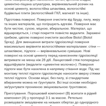
цементно-піщана штукатурка, вирівнювальний розчин на
основі цементу, вологостійка шпаклівка, вологостійкі
будівельні плити (вологостійкий ГКЛ, магнезіт та інше).
Підготовка поверхні. Поверхня очистити від бруду, пилу, жиру
та інших матеріалів, що погіршують адгезію. Поверхня має
бути чистою, сухою, міцною, вбиральною. Матеріал, що
відшаровується, і старі покриття повністю видалити. Заражені
грибком, цвіллю поверхні очистити засобом Biotol (Biotol
Spray). Для зменшення витрати гідроізоляції поверхня
максимально вирівняти вологостійкими матеріалами: стіни —
шпаклівкою, підлоги — вирівнювальною сумішшю. Нові
поверхні на основі цементу перед нанесенням гідроізоляції
витримати не менш ніж 28 діб. Ланцюговий стяж попередньо
відшліфувати (видалити «цементне молочко»). Поверхня
підлоги має бути нахилена в напрямку стікання води. Під час
монтажу теплої підлоги гідроізоляцію наносити зверху стяжки
теплої підлоги. Основи міцні, без пилу, зі стандартним
вбиранням можна не ґрунтувати. Всі інші основи необхідно
заґрунтувати проникною зміцнювальною ґрунтовкою.
Приготування. Порошковий компонент (В) всипати в рідкий
компонент (А) у пропорції 3:1 за масою. Ретельно
розмішувати змішувачем на низьких обертах до однорідного