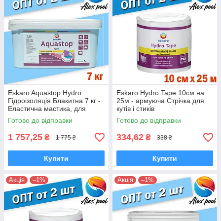
Eskaro Aquastop Hydro
Eskaro Hydro Tape 10см на
Гідроізоляція Блакитна 7 кг -
25м - армуюча Стрічка для
Еластична мастика, для
кутів і стиків
вологих приміщень
Готово до відправки
Готово до відправки
1 757,25
334,62
₴
₴
1 775 ₴
338 ₴
Купити
Купити
Акція
–1%
Акція
–1%