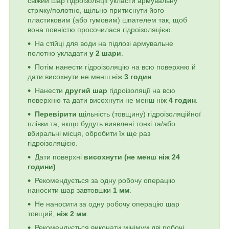
свіжий шар гідроізоляції укласти армувальну
стрічку/полотно, щільно притиснути його
пластиковим (або гумовим) шпателем так, щоб
вона повністю просочилася гідроізоляцією.
На стійці для води на підлозі армувальне
полотно укладати
у 2 шари
.
Потім нанести гідроізоляцію на всю поверхню й
дати висохнути не менш ніж
3 годин
.
Нанести
другий шар
гідроізоляції на всю
поверхню та дати висохнути не менш ніж
4 годин
.
Перевірити
щільність (товщину) гідроізоляційної
плівки та, якщо будуть виявлені тонкі та/або
вбиральні місця, обробити їх ще раз
гідроізоляцією.
Дати поверхні
висохнути (не менш ніж 24
години)
.
Рекомендується за одну робочу операцію
наносити шар завтовшки
1 мм
.
Не наносити за одну робочу операцію шар
товщий,
ніж 2 мм
.
Рекомендується виконати мінімум дві робочі