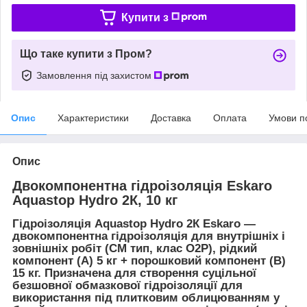
Купити з
Що таке купити з Пром?
Замовлення під захистом
Опис
Характеристики
Доставка
Оплата
Умови п
Опис
Двокомпонентна гідроізоляція Eskaro
Aquastop Hydro 2К, 10 кг
Гідроізоляція Aquastop Hydro 2К Eskaro —
двокомпонентна гідроізоляція для внутрішніх і
зовнішніх робіт (CM тип, клас O2P), рідкий
компонент (А) 5 кг + порошковий компонент (В)
15 кг. Призначена для створення суцільної
безшовної обмазкової гідроізоляції для
використання під плитковим облицюванням у