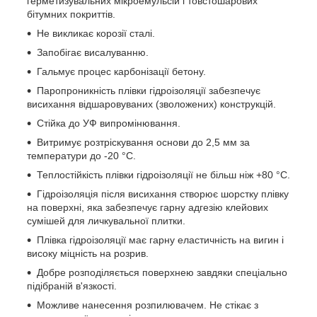
герметизувальних мікроемульсій і товстошарових
бітумних покриттів.
Не викликає корозії сталі.
Запобігає висалуванню.
Гальмує процес карбонізації бетону.
Паропроникність плівки гідроізоляції забезпечує
висихання відшаровуваних (зволожених) конструкцій.
Стійка до УФ випромінювання.
Витримує розтріскування основи до 2,5 мм за
температури до -20 °C.
Теплостійкість плівки гідроізоляції не більш ніж +80 °C.
Гідроізоляція після висихання створює шорстку плівку
на поверхні, яка забезпечує гарну адгезію клейових
сумішей для личкувальної плитки.
Плівка гідроізоляції має гарну еластичність на вигин і
високу міцність на розрив.
Добре розподіляється поверхнею завдяки спеціально
підібраній в'язкості.
Можливе нанесення розпилювачем. Не стікає з