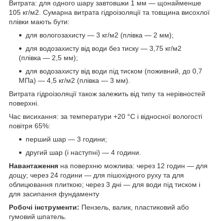
Витрата: для одного шару завтовшки 1 мм — щонайменше
105 кг/м2. Сумарна витрата гідроізоляції та товщина висохлої
плівки мають бути:
для вологозахисту — 3 кг/м2 (плівка — 2 мм);
для водозахисту від води без тиску — 3,75 кг/м2
(плівка — 2,5 мм);
для водозахисту від води під тиском (поживний, до 0,7
МПа) — 4,5 кг/м2 (плівка — 3 мм).
Витрата гідроізоляції також залежить від типу та нерівностей
поверхні.
Час висихання: за температури +20 °C і відносної вологості
повітря 65%:
перший шар — 3 години;
другий шар (і наступні) — 4 години.
Навантаження
на поверхню можлива: через 12 годин — для
дощу; через 24 години — для пішохідного руху та для
облицювання плиткою; через 3 дні — для води під тиском і
для засипання фундаменту
Робочі інструменти:
Пензель, валик, пластиковий або
гумовий шпатель.