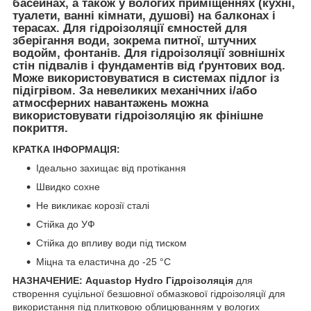
басейнах, а також у вологих приміщеннях (кухні,
туалети, ванні кімнати, душові) на балконах і
терасах. Для гідроізоляції ємностей для
зберігання води, зокрема питної, штучних
водойм, фонтанів. Для гідроізоляції зовнішніх
стін підвалів і фундаментів від ґрунтових вод.
Може використовуватися в системах підлог із
підігрівом. За невеликих механічних і/або
атмосферних навантажень можна
використовувати гідроізоляцію як фінішне
покриття.
КРАТКА ІНФОРМАЦІЯ:
Ідеально захищає від протікання
Швидко сохне
Не викликає корозії сталі
Стійка до УФ
Стійка до впливу води під тиском
Міцна та еластична до -25 °C
НАЗНАЧЕНИЕ: Aquastop Hydro Гідроізоляція
для
створення суцільної безшовної обмазкової гідроізоляції для
використання під плитковою облицюванням у вологих