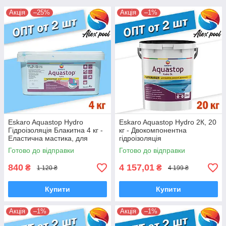
Акція
–25%
Акція
–1%
Eskaro Aquastop Hydro
Eskaro Aquastop Hydro 2К, 20
Гідроізоляція Блакитна 4 кг -
кг - Двокомпонентна
Еластична мастика, для
гідроізоляція
вологих приміщень
Готово до відправки
Готово до відправки
840
4 157,01
₴
₴
1 120 ₴
4 199 ₴
Купити
Купити
Акція
–1%
Акція
–1%