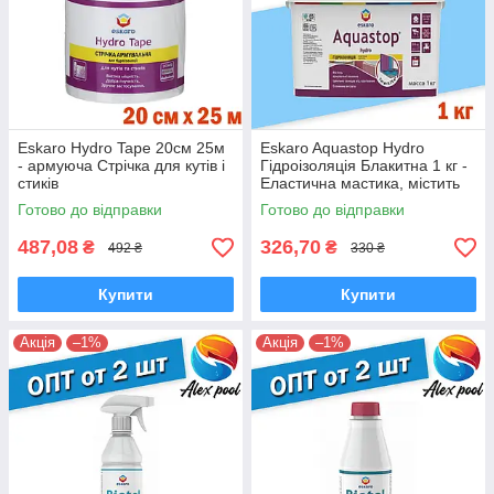
Eskaro Hydro Tape 20см 25м
Eskaro Aquastop Hydro
- армуюча Стрічка для кутів і
Гідроізоляція Блакитна 1 кг -
стиків
Еластична мастика, містить
армуючі волокна
Готово до відправки
Готово до відправки
487,08
326,70
₴
₴
492 ₴
330 ₴
Купити
Купити
Акція
–1%
Акція
–1%