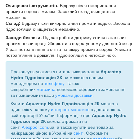
Очищення інструментів:
Відразу після використання
промити водою з милом. Засохлий склад очищається
механічно.
Склад:
Відразу після використання промити водою. Засохла
гідроізоляція очищається механічно.
Заходи безпеки:
Під час роботи дотримуватися загальних
правил гігієни праці. Зберігати в недоступному для дітей місці.
У разі потрапляння в очі та на шкіру промити водою. Уникати
потрапляння в довкілля. Гідроізоляція є нетоксичною.
Проконсультуватися з питань використання
Aquastop
Hydro Гідроізоляцію 2К
ви можете з нашим
менеджером по
телефону
. Також
співробітник
магазина
допоможе оформити замовлення
та познайомити вас з
умовами доставки
.
Купити
Aquastop Hydro Гідроізоляцію 2К
можна в
один клік у нашому
интернет магазине
з доставкою на
всій території України. Інформацію про
Aquastop Hydro
Гідроізоляції 2К
можна отримати на
сайті
Alexpool.com
.ua, а також купити цей товар за
найкращою ціною в Україні на
сайті
. Оформити