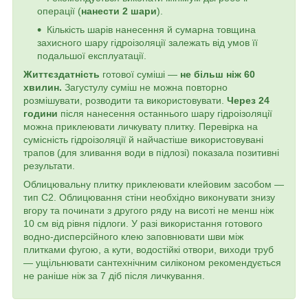
операції (
нанести 2 шари
).
Кількість шарів нанесення й сумарна товщина
захисного шару гідроізоляції залежать від умов її
подальшої експлуатації.
Життєздатність
готової суміші —
не більш ніж 60
хвилин.
Загустулу суміш не можна повторно
розмішувати, розводити та використовувати.
Через 24
години
після нанесення останнього шару гідроізоляції
можна приклеювати личкувату плитку. Перевірка на
сумісність гідроізоляції й найчастіше використовувані
трапов (для зливання води в підлозі) показала позитивні
результати.
Облицювальну плитку приклеювати клейовим засобом —
тип С2. Облицювання стіни необхідно виконувати знизу
вгору та починати з другого ряду на висоті не менш ніж
10 см від рівня підлоги. У разі використання готового
водно-дисперсійного клею заповнювати шви між
плитками фугою, а кути, водостійкі отвори, виходи труб
— ущільнювати сантехнічним силіконом рекомендується
не раніше ніж за 7 діб після личкування.