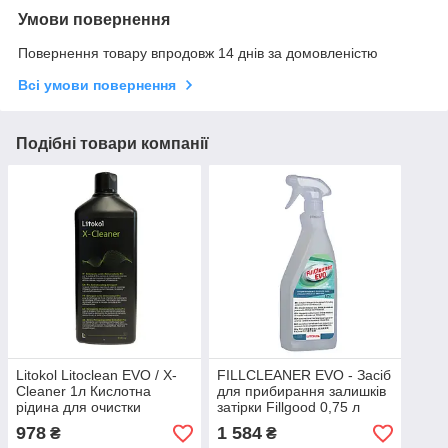
Умови повернення
Повернення товару впродовж 14 днів за домовленістю
Всі умови повернення
Подібні товари компанії
Litokol Litoclean EVO / X-
FILLCLEANER EVO - Засіб
Cleaner 1л Кислотна
для прибирання залишків
рідина для очистки
затірки Fillgood 0,75 л
керамічних покриттів на
978
1 584
₴
₴
основі кислоти