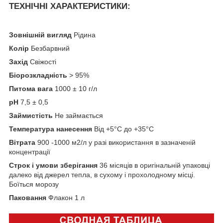
ТЕХНІЧНІ ХАРАКТЕРИСТИКИ:
Зовнішній вигляд
Рідина
Колір
Безбарвний
Захід
Свіжості
Біорозкладність
> 95%
Питома вага
1000 ± 10 г/л
pH
7,5 ± 0,5
Займистість
Не займається
Температура нанесення
Від +5°C до +35°C
Вітрата
900 -1000 м2/л у разі використання в зазначеній
концентрації
Строк і умови зберігання
36 місяців в оригінальній упаковці
далеко від джерел тепла, в сухому і прохолодному місці.
Боїться морозу
Паковання
Флакон 1 л