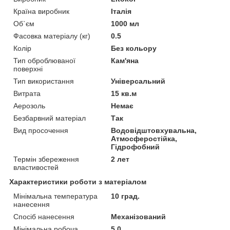
Країна виробник
Італія
Об`єм
1000 мл
Фасовка матеріалу (кг)
0.5
Колір
Без кольору
Тип оброблюваної
Кам'яна
поверхні
Тип використання
Універсальний
Витрата
15 кв.м
Аерозоль
Немає
Безбарвний матеріал
Так
Вид просочення
Водовідштовхувальна,
Атмосферостійка,
Гідрофобний
Термін збереження
2 лет
властивостей
Характеристики роботи з матеріалом
Мінімальна температура
10 град.
нанесення
Спосіб нанесення
Механізований
Мінімальна робоча
5.0