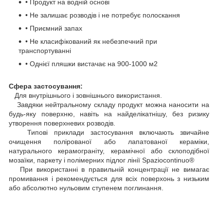
• Продукт на водній основі
• Не залишає розводів і не потребує полоскання
• Приємний запах
• Не класифікований як небезпечний при
транспортуванні
• Однієї пляшки вистачає на 900-1000 м2
Сфера застосування:
Для внутрішнього і зовнішнього використання.
Завдяки нейтральному складу продукт можна наносити на
будь-яку поверхню, навіть на найделікатнішу, без ризику
утворення поверхневих розводів.
Типові приклади застосування включають звичайне
очищення полірованої або лапатованої кераміки,
натурального керамограніту, керамічної або склоподібної
мозаїки, паркету і полімерних підлог лінії Spaziocontinuo®
При використанні в правильній концентрації не вимагає
промивання і рекомендується для всіх поверхонь з низьким
або абсолютно нульовим ступенем поглинання.