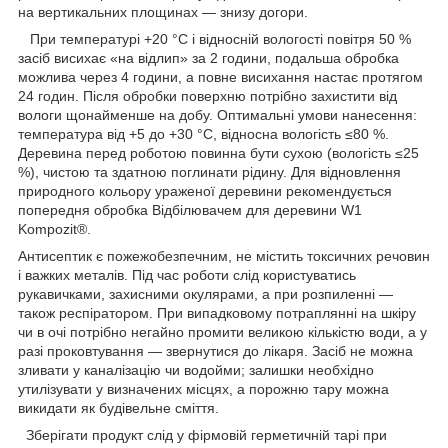
на вертикальних площинах — знизу догори.
При температурі +20 °C і відносній вологості повітря 50 %
засіб висихає «на відлип» за 2 години, подальша обробка
можлива через 4 години, а повне висихання настає протягом
24 годин. Після обробки поверхню потрібно захистити від
вологи щонайменше на добу. Оптимальні умови нанесення:
температура від +5 до +30 °C, відносна вологість ≤80 %.
Деревина перед роботою повинна бути сухою (вологість ≤25
%), чистою та здатною поглинати рідину. Для відновлення
природного кольору ураженої деревини рекомендується
попередня обробка Відбілювачем для деревини W1
Kompozit®.
Антисептик є пожежобезпечним, не містить токсичних речовин
і важких металів. Під час роботи слід користуватись
рукавичками, захисними окулярами, а при розпиленні —
також респіратором. При випадковому потраплянні на шкіру
чи в очі потрібно негайно промити великою кількістю води, а у
разі проковтування — звернутися до лікаря. Засіб не можна
зливати у каналізацію чи водойми; залишки необхідно
утилізувати у визначених місцях, а порожню тару можна
викидати як будівельне сміття.
Зберігати продукт слід у фірмовій герметичній тарі при