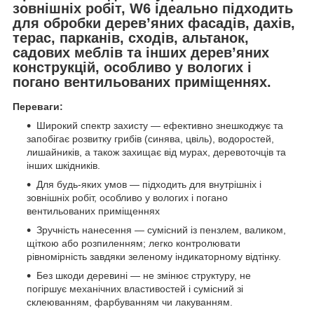
зовнішніх робіт, W6 ідеально підходить
для обробки дерев’яних фасадів, дахів,
терас, парканів, сходів, альтанок,
садових меблів та інших дерев’яних
конструкцій, особливо у вологих і
погано вентильованих приміщеннях.
Переваги:
Широкий спектр захисту — ефективно знешкоджує та
запобігає розвитку грибів (синява, цвіль), водоростей,
лишайників, а також захищає від мурах, деревоточців та
інших шкідників.
Для будь-яких умов — підходить для внутрішніх і
зовнішніх робіт, особливо у вологих і погано
вентильованих приміщеннях
Зручність нанесення — сумісний із пензлем, валиком,
щіткою або розпиленням; легко контролювати
рівномірність завдяки зеленому індикаторному відтінку.
Без шкоди деревині — не змінює структуру, не
погіршує механічних властивостей і сумісний зі
склеюванням, фарбуванням чи лакуванням.