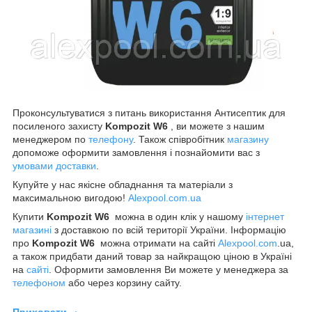
Проконсультуватися з питань використання Антисептик для
посиленого захисту
Kompozit W6
, ви можете з нашим
менеджером по
телефону
. Також співробітник
магазину
допоможе оформити замовлення і познайомити вас з
умовами доставки
.
Купуйте у нас якісне обладнання та матеріали з
максимальною вигодою!
Alexpool.com.ua
Купити
Kompozit W6
можна в один клік у нашому
інтернет
магазині
з доставкою по всій території України. Інформацію
про
Kompozit W6
можна отримати на сайті
Alexpool.com
.ua,
а також придбати даний товар за найкращою ціною в Україні
на
сайті
. Оформити замовлення Ви можете у менеджера за
телефоном
або через корзину сайту.