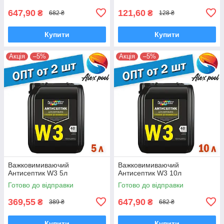
647,90
121,60
₴
₴
682 ₴
128 ₴
Купити
Купити
Акція
–5%
Акція
–5%
Важковимиваючий
Важковимиваючий
Антисептик W3 5л
Антисептик W3 10л
Готово до відправки
Готово до відправки
369,55
647,90
₴
₴
389 ₴
682 ₴
Купити
Купити