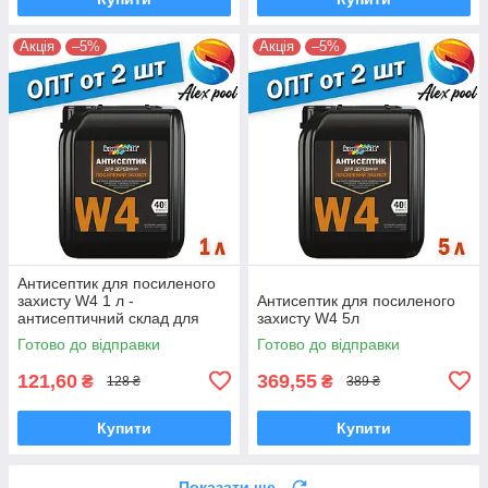
Акція
–5%
Акція
–5%
Антисептик для посиленого
захисту W4 1 л -
Антисептик для посиленого
антисептичний склад для
захисту W4 5л
конструкцій з деревини
Готово до відправки
Готово до відправки
121,60
369,55
₴
₴
128 ₴
389 ₴
Купити
Купити
Показати ще