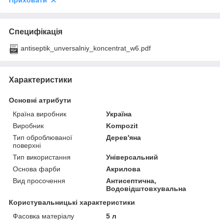
Приховати
Специфікація
antiseptik_unversalniy_koncentrat_w6.pdf
Характеристики
Основні атрибути
Країна виробник
Україна
Виробник
Kompozit
Тип оброблюваної
Дерев'яна
поверхні
Тип використання
Універсальний
Основа фарби
Акрилова
Вид просочення
Антисептична,
Водовідштовхувальна
Користувальницькі характеристики
Фасовка матеріалу
5 л