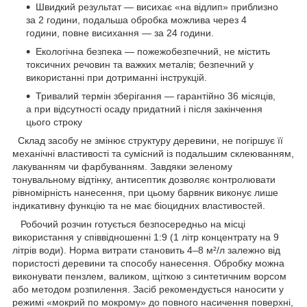
Швидкий результат — висихає «на відлип» приблизно
за 2 години, подальша обробка можлива через 4
години, повне висихання — за 24 години.
Екологічна безпека — пожежобезпечний, не містить
токсичних речовин та важких металів; безпечний у
використанні при дотриманні інструкцій.
Тривалий термін зберігання — гарантійно 36 місяців,
а при відсутності осаду придатний і після закінчення
цього строку
Склад засобу не змінює структуру деревини, не погіршує її
механічні властивості та сумісний із подальшим склеюванням,
лакуванням чи фарбуванням. Завдяки зеленому
тонувальному відтінку, антисептик дозволяє контролювати
рівномірність нанесення, при цьому барвник виконує лише
індикативну функцію та не має біоцидних властивостей.
Робочий розчин готується безпосередньо на місці
використання у співвідношенні 1:9 (1 літр концентрату на 9
літрів води). Норма витрати становить 4–8 м²/л залежно від
пористості деревини та способу нанесення. Обробку можна
виконувати пензлем, валиком, щіткою з синтетичним ворсом
або методом розпилення. Засіб рекомендується наносити у
режимі «мокрий по мокрому» до повного насичення поверхні,