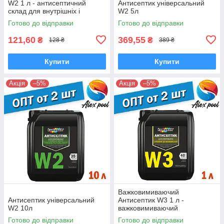
W2 1 л - антисептичний
Антисептик універсальний
склад для внутрішніх і
W2 5л
зовнішніх робіт
Готово до відправки
Готово до відправки
121,60
369,55
₴
₴
128 ₴
389 ₴
Купити
Купити
Акція
–5%
Акція
–5%
Важковимиваючий
Антисептик універсальний
Антисептик W3 1 л -
W2 10л
важковимиваючий
антисептичний склад
Готово до відправки
Готово до відправки