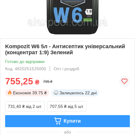
Kompozit W6 5л - Антисептик універсальний
(концентрат 1:9) Зелений
Готово до відправки
Код: 4820251525000
Опт і роздріб
755,25
₴
795 ₴
Економія
39.75 ₴
Залишилось
22 дні
731,40 ₴
від 2 шт.
707,55 ₴
від 5 шт.
Купити
або