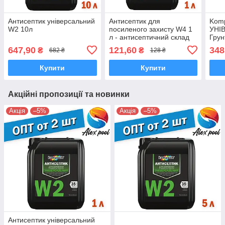
Антисептик універсальний
Антисептик для
Komp
W2 10л
посиленого захисту W4 1
УНІ
л - антисептичний склад
Грун
для конструкцій з
зміц
647,90
121,60
348
₴
₴
682 ₴
128 ₴
деревини
глиб
Купити
Купити
Акційні пропозиції та новинки
Акція
–5%
Акція
–5%
Антисептик універсальний