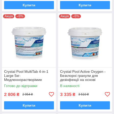
Купити
Купити
Акція
–5%
Акція
–5%
Crystal Pool MultiTab 4-in-1
Crystal Pool Active Oxygen -
Large 5кг-
Безхлорні гранули для
Медленнорастворімие
дезінфекції на основі
таблетки хлору для
активного кисню 3 кг
Готово до відправки
В наявності
тривалого дезин
2 806
3 335
₴
₴
2 954 ₴
3 510 ₴
Купити
Купити