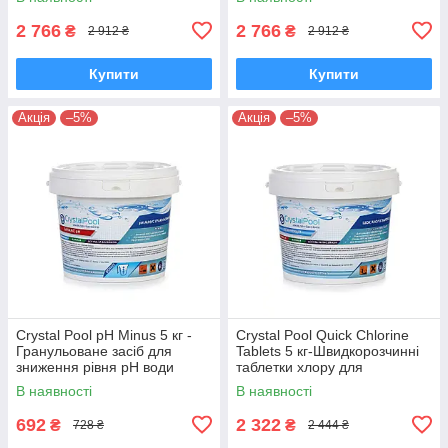
2 766
2 766
₴
₴
2 912 ₴
2 912 ₴
Купити
Купити
Акція
–5%
Акція
–5%
Crystal Pool pH Minus 5 кг -
Crystal Pool Quick Chlorine
Гранульоване засіб для
Tablets 5 кг-Швидкорозчинні
зниження рівня pH води
таблетки хлору для
басейну (суха кислота).
первинної дезінфекція гіпох
В наявності
В наявності
692
2 322
₴
₴
728 ₴
2 444 ₴