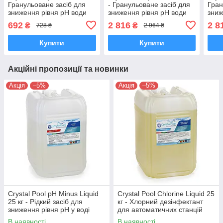
Гранульоване засіб для
- Гранульоване засіб для
Гран
зниження рівня pH води
зниження рівня pH води
зниж
басейну (суха кислота) 5
басейну (суха до
басе
692
2 816
2 8
₴
₴
728 ₴
2 964 ₴
кг
кг
Купити
Купити
Акційні пропозиції та новинки
Акція
–5%
Акція
–5%
Crystal Pool pH Minus Liquid
Crystal Pool Chlorine Liquid 25
25 кг - Рідкий засіб для
кг - Хлорний дезінфектант
зниження рівня рН у воді
для автоматичних станцій
басейнів
дозування.
В наявності
В наявності