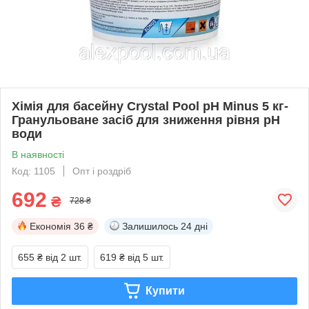
Хімія для басейну Crystal Pool pH Minus 5 кг-
Гранульоване засіб для зниження рівня pH
води
В наявності
Код: 1105
Опт і роздріб
692
₴
728 ₴
Економія
36 ₴
Залишилось
24 дні
655 ₴
від 2 шт.
619 ₴
від 5 шт.
Купити