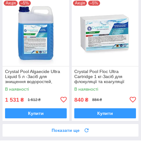
Акція
–5%
Акція
–5%
Crystal Pool Algaecide Ultra
Crystal Pool Floc Ultra
Liquid 5 л -Засіб для
Cartridge 1 кг-Засіб для
знищення водоростей,
флокуляції та коагуляції
бактерій і грибків
суспензій у воді басейну
В наявності
В наявності
1 531
840
₴
₴
1 612 ₴
884 ₴
Купити
Купити
Показати ще