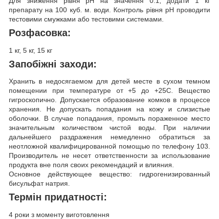
Для зниження рівня pH на значення 0.1, додати 1 кг
препарату на 100 куб. м. води. Контроль рівня рН проводити
тестовими смужками або тестовими системами.
Розфасовка:
1 кг, 5 кг, 15 кг
Запобіжні заходи:
Хранить в недосягаемом для детей месте в сухом темном
помещении при температуре от +5 до +25С. Вещество
гигроскопично. Допускается образование комков в процессе
хранения. Не допускать попадания на кожу и слизистые
оболочки. В случае попадания, промыть пораженное место
значительным количеством чистой воды. При наличии
дальнейшего раздражения немедленно обратиться за
неотложной квалифицированной помощью по телефону 103.
Производитель не несет ответственности за использование
продукта вне поля своих рекомендаций и влияния.
Основное действующее вещество: гидрогенизированный
бисульфат натрия.
Термін придатності:
4 роки з моменту виготовлення