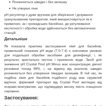
Розчиняється швидко і без залишку
Не утворює піни
рН регулятор є дуже зручним для зберігання і дозування
гранульованим препаратом, який використовується як в
приватних, ак і громадських басейнах, де регулювання
кислотності і обробка води здійснюється без автоматичних
станцій.
Детальніше
Як показала практика застосування хімії для басейнів,
правильний показник рН води (7.0-7.4) є ключовою умовою
для подальшої обробки засобами для дезінфекції, і, як
результат, кристально чистою і приємною води. Засіб для
зниження pH Crystal Pool pH Minus має концентрацію діючої
речовини понад 98%, і, на відміну від аналогів, швидко
розчиняється без утворення твердих залишків. В той час, як
подібна хімія для басейнів подібного роду має сіруватий
відтінок, фірмовий препарат від Crystal Pool виглядає від
яскраво-жовтуватим, що підтверджує високу якість очищення
сировини.
Застосування: