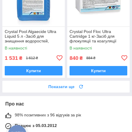
Crystal Pool Algaecide Ultra
Crystal Pool Floc Ultra
Liquid 5 л -Засіб для
Cartridge 1 кг-Засіб для
знищення водоростей,
флокуляції та коагуляції
бактерій і грибків
суспензій у воді басейну
В наявності
В наявності
1 531
840
₴
₴
1 612 ₴
884 ₴
Купити
Купити
Показати ще
Про нас
98% позитивних з 96 відгуків за рік
Працює з 05.03.2012