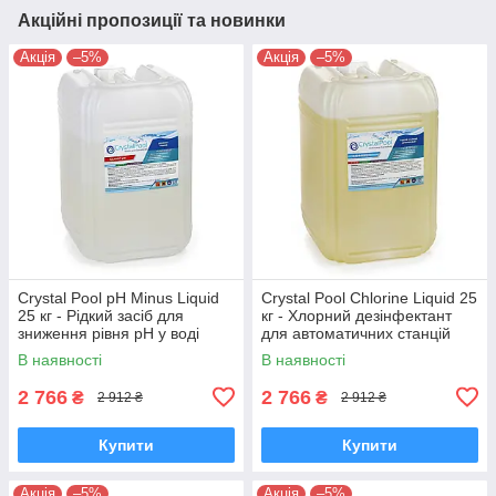
Акційні пропозиції та новинки
Акція
–5%
Акція
–5%
Crystal Pool pH Minus Liquid
Crystal Pool Chlorine Liquid 25
25 кг - Рідкий засіб для
кг - Хлорний дезінфектант
зниження рівня рН у воді
для автоматичних станцій
басейнів
дозування.
В наявності
В наявності
2 766
2 766
₴
₴
2 912 ₴
2 912 ₴
Купити
Купити
Акція
–5%
Акція
–5%