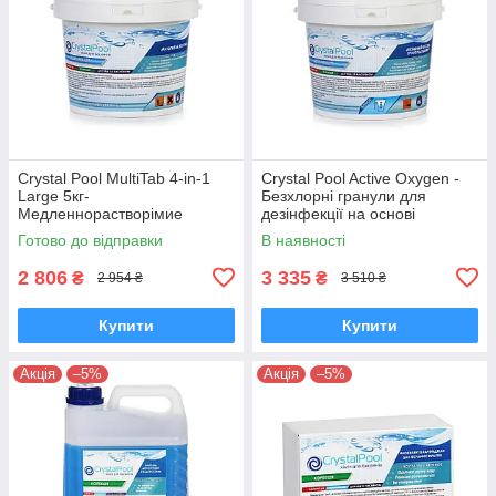
Crystal Pool MultiTab 4-in-1
Crystal Pool Active Oxygen -
Large 5кг-
Безхлорні гранули для
Медленнорастворімие
дезінфекції на основі
таблетки хлору для
активного кисню 3 кг
Готово до відправки
В наявності
тривалого дезин
2 806
3 335
₴
₴
2 954 ₴
3 510 ₴
Купити
Купити
Акція
–5%
Акція
–5%