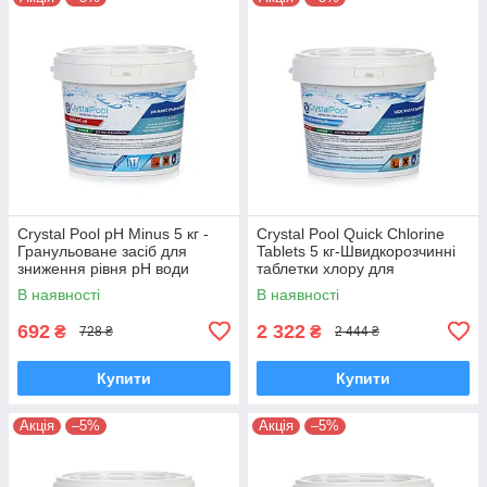
Crystal Pool pH Minus 5 кг -
Crystal Pool Quick Chlorine
Гранульоване засіб для
Tablets 5 кг-Швидкорозчинні
зниження рівня pH води
таблетки хлору для
басейну (суха кислота).
первинної дезінфекція гіпох
В наявності
В наявності
692
2 322
₴
₴
728 ₴
2 444 ₴
Купити
Купити
Акція
–5%
Акція
–5%