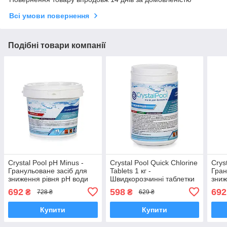
Всі умови повернення
Подібні товари компанії
Crystal Pool pH Minus -
Crystal Pool Quick Chlorine
Crys
Гранульоване засіб для
Tablets 1 кг -
Гран
зниження рівня pH води
Швидкорозчинні таблетки
зниж
басейну (суха кислота) 5
хлору для первинної
басе
692
598
692
₴
₴
728 ₴
629 ₴
кг
дезінфекція гіпох
Купити
Купити