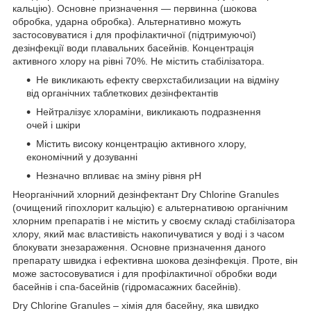
кальцію). Основне призначення — первинна (шокова
обробка, ударна обробка). Альтернативно можуть
застосовуватися і для профілактичної (підтримуючої)
дезінфекції води плавальних басейнів. Концентрація
активного хлору на рівні 70%. Не містить стабілізатора.
Не викликають ефекту сверхстабилизации на відміну
від органічних таблеткових дезінфектантів
Нейтралізує хлораміни, викликають подразнення
очей і шкіри
Містить високу концентрацію активного хлору,
економічний у дозуванні
Незначно впливає на зміну рівня pH
Неорганічний хлорний дезінфектант
Dry Chlorine Granules
(очищений гіпохлорит кальцію) є альтернативою органічним
хлорним препаратів і не містить у своєму складі стабілізатора
хлору, який має властивість накопичуватися у воді і з часом
блокувати знезараження. Основне призначення даного
препарату швидка і ефективна шокова дезінфекція. Проте, він
може застосовуватися і для профілактичної обробки води
басейнів і спа-басейнів (гідромасажних басейнів).
Dry Chlorine Granules – хімія для басейну, яка швидко