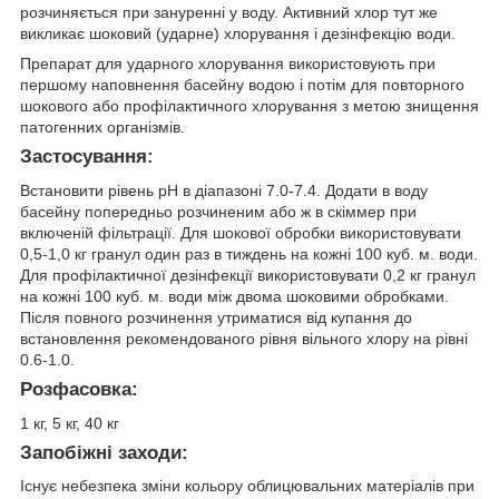
розчиняється при зануренні у воду. Активний хлор тут же
викликає шоковий (ударне) хлорування і дезінфекцію води.
Препарат для ударного хлорування використовують при
першому наповнення басейну водою і потім для повторного
шокового або профілактичного хлорування з метою знищення
патогенних організмів.
Застосування:
Встановити рівень рН в діапазоні 7.0-7.4. Додати в воду
басейну попередньо розчиненим або ж в скіммер при
включеній фільтрації. Для шокової обробки використовувати
0,5-1,0 кг гранул один раз в тиждень на кожні 100 куб. м. води.
Для профілактичної дезінфекції використовувати 0,2 кг гранул
на кожні 100 куб. м. води між двома шоковими обробками.
Після повного розчинення утриматися від купання до
встановлення рекомендованого рівня вільного хлору на рівні
0.6-1.0.
Розфасовка:
1 кг, 5 кг, 40 кг
Запобіжні заходи:
Існує небезпека зміни кольору облицювальних матеріалів при