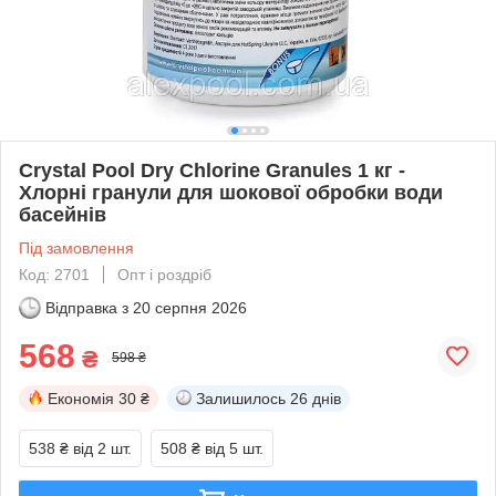
Crystal Pool Dry Chlorine Granules 1 кг -
Хлорні гранули для шокової обробки води
басейнів
Під замовлення
Код: 2701
Опт і роздріб
Відправка з
20 серпня 2026
568
₴
598 ₴
Економія
30 ₴
Залишилось
26 днів
538 ₴
від 2 шт.
508 ₴
від 5 шт.