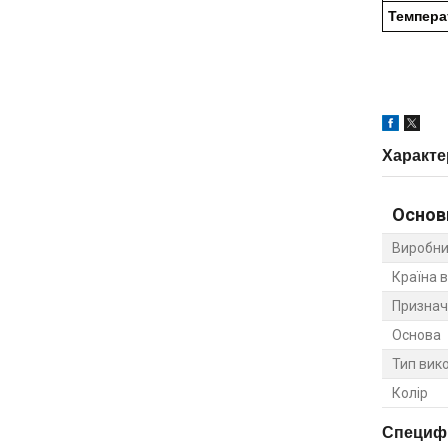
Темпера
Характе
Основ
Виробни
Країна 
Признач
Основа
Тип вик
Колір
Специфі