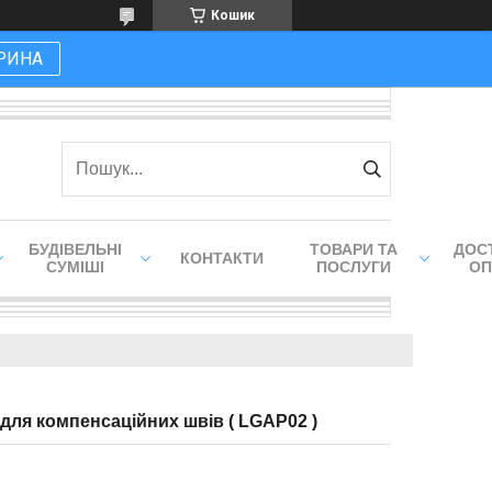
Кошик
РИНА
БУДІВЕЛЬНІ
ТОВАРИ ТА
ДОСТ
КОНТАКТИ
СУМІШІ
ПОСЛУГИ
ОП
 для компенсаційних швів ( LGAP02 )