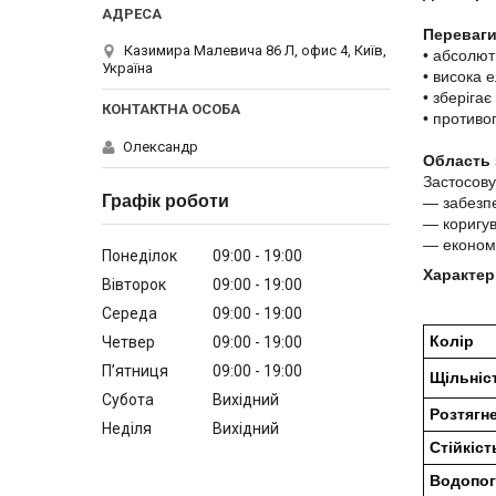
Переваги
Казимира Малевича 86 Л, офис 4, Київ,
• абсолю
Україна
• висока 
• зберігає
• противо
Олександр
Область 
Застосову
Графік роботи
― забезпе
― коригу
― економі
Понеділок
09:00
19:00
Характер
Вівторок
09:00
19:00
Середа
09:00
19:00
Колір
Четвер
09:00
19:00
Пʼятниця
09:00
19:00
Щільніс
Субота
Вихідний
Розтягн
Неділя
Вихідний
Стійкіс
Водопог