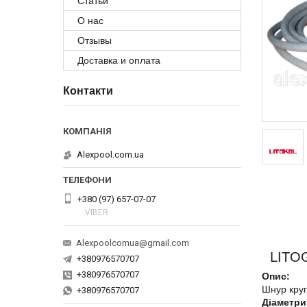
Статьи
О нас
Отзывы
Доставка и оплата
Контакти
Alexpool.com.ua
+380 (97) 657-07-07
VIBER
Alexpoolcomua@gmail.com
LITOGA
+380976570707
+380976570707
Опис:
Шнур круг
+380976570707
Діаметри