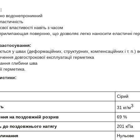
:
тно водонепроникний
еластичність
 свої властивості навіть з часом
прилипающая поверхню, що дозволяє легко наносити еластичні гер
застосування:
ється у швах (деформаційних, структурних, компенсаційних і т. п.) в
чення довгострокової експлуатації герметика
вання глибини шва
ї герметика.
истики:
Сірий
3
ть
31 кг/м
ення на поздовжній розрив
69 %
ть до поздовжнього натягу
201 кПа
линання
Нульове