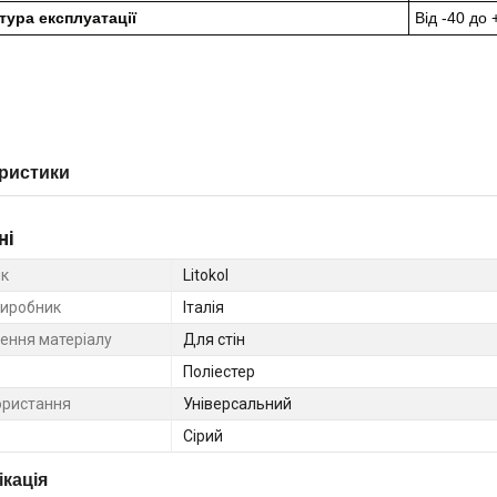
тура експлуатації
Від -40 до 
ристики
ні
к
Litokol
виробник
Італія
ення матеріалу
Для стін
Поліестер
ористання
Універсальний
Сірий
кація