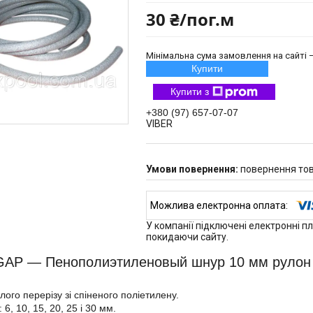
30 ₴/пог.м
Мінімальна сума замовлення на сайті —
Купити
Купити з
+380 (97) 657-07-07
VIBER
повернення тов
У компанії підключені електронні п
покидаючи сайту.
P ― Пенополиэтиленовый шнур 10 мм рулон 
лого перерізу зі спіненого поліетилену.
: 6, 10, 15, 20, 25 і 30 мм.