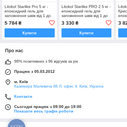
Litokol Starlike Pro 5 кг -
Litokol Starlike PRO 2.5 кг -
Litok
епоксидний гель для
епоксидний гель для
Крис
заповнення швів від 1 до
заповнення швів від 1 до
епок
20 мм у всіх типах
20 мм - базові кольори
запо
5 784
3 330
3 8
₴
₴
мозаїки, плитки - базові
мм
кольори
Купити
Купити
Про нас
98% позитивних з 96 відгуків за рік
Працює з 05.03.2012
м. Київ
Казимира Малевича 86 Л, офис 4, Київ, Україна
Контакти
Сьогодні працює з 09:00 до 19:00
Показати весь графік роботи
КНОПКА