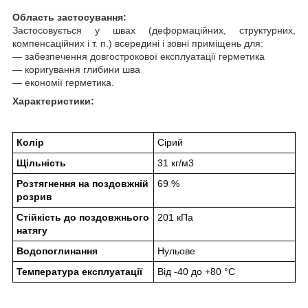
Область застосування:
Застосовується у швах (деформаційних, структурних,
компенсаційних і т. п.) всередині і зовні приміщень для:
― забезпечення довгострокової експлуатації герметика
― коригування глибини шва
― економії герметика.
Характеристики:
Колір
Сірий
Щільність
31 кг/м
3
Розтягнення на поздовжній
69 %
розрив
Стійкість до поздовжнього
201 кПа
натягу
Водопоглинання
Нульове
Температура експлуатації
Від -40 до +80 °C