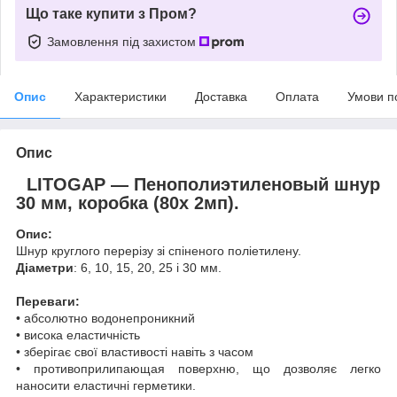
Що таке купити з Пром?
Замовлення під захистом
Опис
Характеристики
Доставка
Оплата
Умови п
Опис
LITOGAP ― Пенополиэтиленовый шнур
30 мм, коробка (80х 2мп).
Опис:
Шнур круглого перерізу зі спіненого поліетилену.
Діаметри
: 6, 10, 15, 20, 25 і 30 мм.
Переваги:
• абсолютно водонепроникний
• висока еластичність
• зберігає свої властивості навіть з часом
• противоприлипающая поверхню, що дозволяє легко
наносити еластичні герметики.