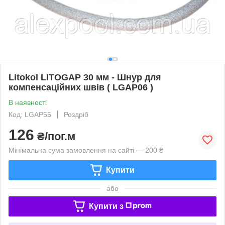
Litokol LITOGAP 30 мм - Шнур для
компенсаційних швів ( LGAP06 )
В наявності
Код: LGAP55
Роздріб
126
₴/пог.м
Мінімальна сума замовлення на сайті — 200 ₴
Купити
або
Купити з