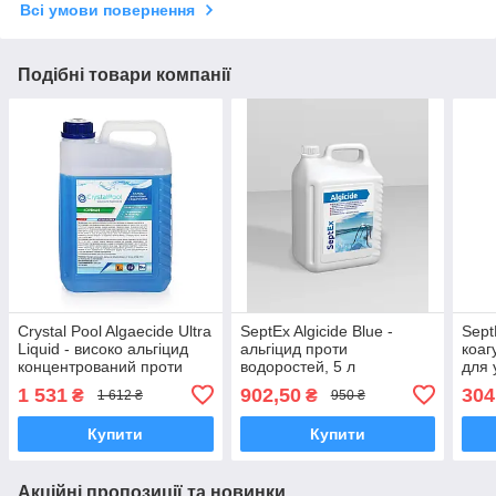
Всі умови повернення
Подібні товари компанії
Crystal Pool Algaecide Ultra
SeptEx Algicide Blue -
Sept
Liquid - високо альгіцид
альгіцид проти
коаг
концентрований проти
водоростей, 5 л
для 
зростання водоростей 5 л
кала
1 531
902,50
304
₴
₴
1 612 ₴
950 ₴
Купити
Купити
Акційні пропозиції та новинки