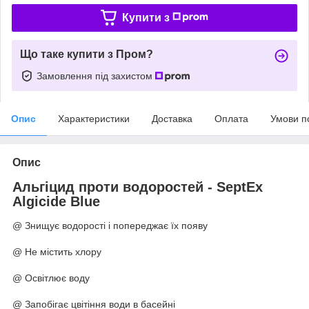
Купити з
Що таке купити з Пром?
Замовлення під захистом
Опис
Характеристики
Доставка
Оплата
Умови п
Опис
Альгіцид проти водоростей - SeptEx
Algicide Blue
@ Знищує водорості і попереджає їх появу
@ Не містить хлору
@ Освітлює воду
@ Запобігає цвітіння води в басейні