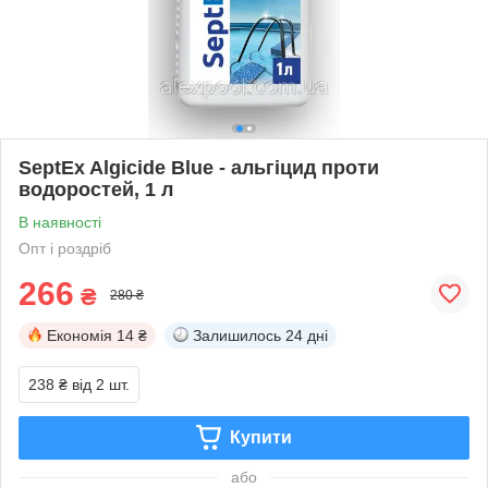
SeptEx Algicide Blue - альгіцид проти
водоростей, 1 л
В наявності
Опт і роздріб
266
₴
280 ₴
Економія
14 ₴
Залишилось
24 дні
238 ₴
від 2 шт.
Купити
або