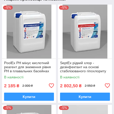
–5%
–5%
PoolEx РН мінус кислотний
SeptEx рідкий хлор -
реагент для зниження рівня
дезінфектант на основі
РН в плавальних басейнах
стабілізованого гіпохлориту
20 л (28 кг)
натрію для басейнів 20 л (23
В наявності
В наявності
кг)
2 185
2 802,50
₴
₴
2 300 ₴
2 950 ₴
Купити
Купити
–5%
–5%