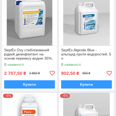
SeptEx Oxy стабілізований
SeptEx Algicide Blue -
рідкий дезінфектант на
альгіцид проти водоростей, 5
основі перекису водню 35%,
л
20 л (22 кг)
В наявності
В наявності
2 707,50
902,50
₴
₴
2 850 ₴
950 ₴
Купити
Купити
–5%
–5%