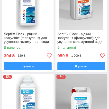
SeptEx Flock - рідкий
SeptEx Flock - рідкий
коагулянт (флокулянт) для
коагулянт (флокулянт) для
усунення каламутності води,
усунення каламутності води,
1 л
5 л
В наявності
В наявності
304
950
₴
₴
320 ₴
1 000 ₴
Купити
Купити
–5%
–5%