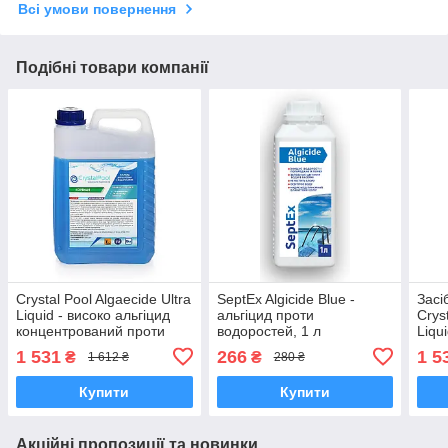
Всі умови повернення
Подібні товари компанії
Crystal Pool Algaecide Ultra
SeptEx Algicide Blue -
Засі
Liquid - високо альгіцид
альгіцид проти
Crys
концентрований проти
водоростей, 1 л
Liqu
зростання водоростей 5 л
1 531
266
1 5
₴
₴
1 612 ₴
280 ₴
Купити
Купити
Акційні пропозиції та новинки