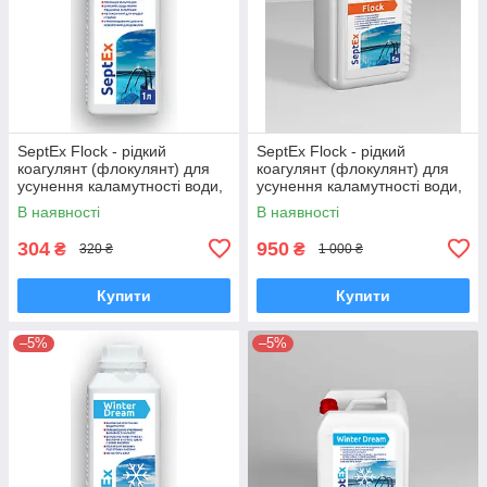
SeptEx Flock - рідкий
SeptEx Flock - рідкий
коагулянт (флокулянт) для
коагулянт (флокулянт) для
усунення каламутності води,
усунення каламутності води,
1 л
5 л
В наявності
В наявності
304
950
₴
₴
320 ₴
1 000 ₴
Купити
Купити
–5%
–5%