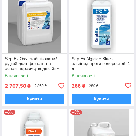
SeptEx Oxy стабілізований
SeptEx Algicide Blue -
рідкий дезінфектант на
альгіцид проти водоростей, 1
основі перекису водню 35%,
л
20 л (22 кг)
В наявності
В наявності
2 707,50
266
₴
₴
2 850 ₴
280 ₴
Купити
Купити
–5%
–5%