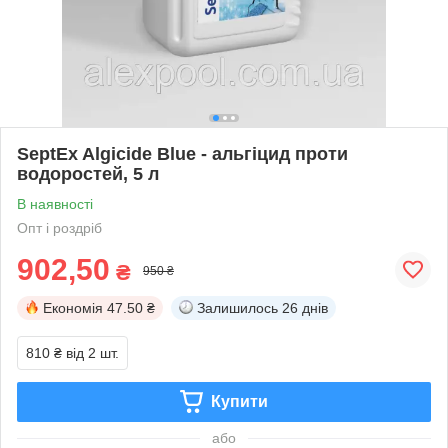
SeptEx Algicide Blue - альгіцид проти
водоростей, 5 л
В наявності
Опт і роздріб
902,50
₴
950 ₴
Економія
47.50 ₴
Залишилось
26 днів
810 ₴
від 2 шт.
Купити
або