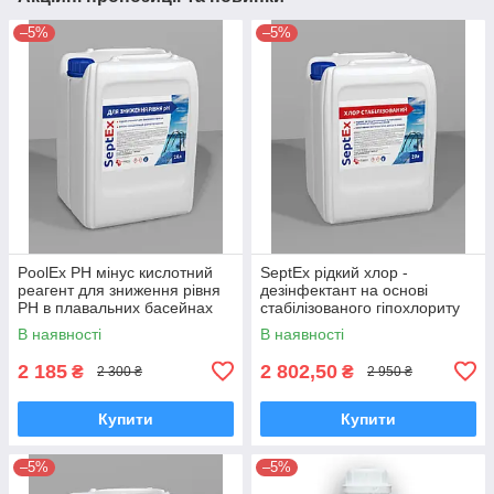
–5%
–5%
PoolEx РН мінус кислотний
SeptEx рідкий хлор -
реагент для зниження рівня
дезінфектант на основі
РН в плавальних басейнах
стабілізованого гіпохлориту
20 л (28 кг)
натрію для басейнів 20 л (23
В наявності
В наявності
кг)
2 185
2 802,50
₴
₴
2 300 ₴
2 950 ₴
Купити
Купити
–5%
–5%