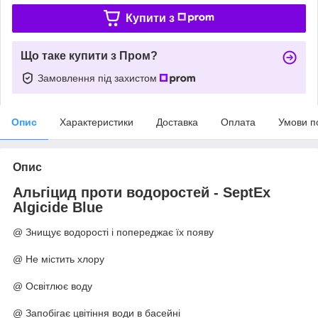
Купити з
Що таке купити з Пром?
Замовлення під захистом
Опис
Характеристики
Доставка
Оплата
Умови п
Опис
Альгіцид проти водоростей - SeptEx
Algicide Blue
@ Знищує водорості і попереджає їх появу
@ Не містить хлору
@ Освітлює воду
@ Запобігає цвітіння води в басейні