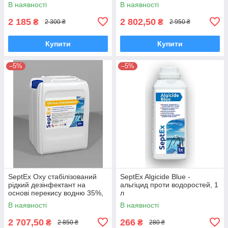
20 л (28 кг)
натрію для басейнів 20 л (23
В наявності
В наявності
кг)
2 185
2 802,50
₴
₴
2 300 ₴
2 950 ₴
Купити
Купити
–5%
–5%
SeptEx Oxy стабілізований
SeptEx Algicide Blue -
рідкий дезінфектант на
альгіцид проти водоростей, 1
основі перекису водню 35%,
л
20 л (22 кг)
В наявності
В наявності
2 707,50
266
₴
₴
2 850 ₴
280 ₴