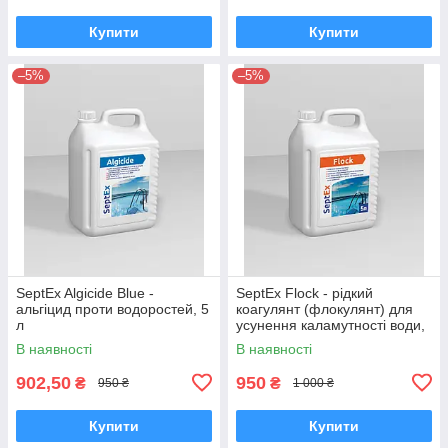
Купити
Купити
–5%
–5%
SeptEx Algicide Blue -
SeptEx Flock - рідкий
альгіцид проти водоростей, 5
коагулянт (флокулянт) для
л
усунення каламутності води,
5 л
В наявності
В наявності
902,50
950
₴
₴
950 ₴
1 000 ₴
Купити
Купити