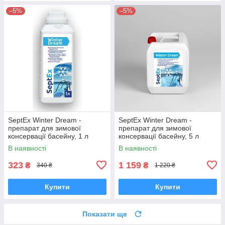
–5%
–5%
SeptEx Winter Dream -
SeptEx Winter Dream -
препарат для зимової
препарат для зимової
консервації басейну, 1 л
консервації басейну, 5 л
В наявності
В наявності
323
1 159
₴
₴
340 ₴
1 220 ₴
Купити
Купити
Показати ще