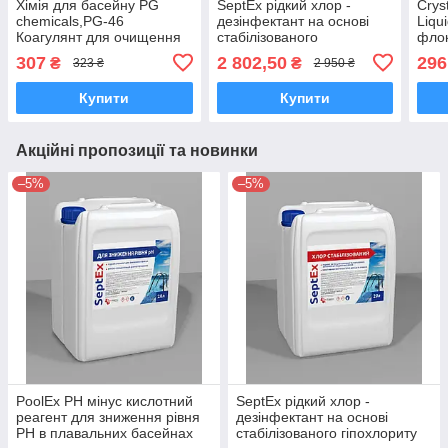
Хімія для басейну PG
SeptEx рідкий хлор -
Cryst
chemicals,PG-46
дезінфектант на основі
Liqu
Коагулянт для очищення
стабілізованого
флок
води 1 л
гіпохлориту натрію для
для 
307
2 802,50
296
₴
₴
323 ₴
2 950 ₴
басейнів 20 л (23 кг)
част
Купити
Купити
Акційні пропозиції та новинки
–5%
–5%
PoolEx РН мінус кислотний
SeptEx рідкий хлор -
реагент для зниження рівня
дезінфектант на основі
РН в плавальних басейнах
стабілізованого гіпохлориту