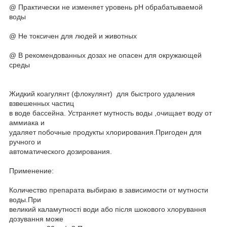
@ Практически не изменяет уровень рН обрабатываемой
воды
@ Не токсичен для людей и животных
@ В рекомендованных дозах не опасен для окружающей
среды
Жидкий коагулянт (флокулянт) для быстрого удаления
взвешенных частиц
в воде бассейна. Устраняет мутность воды ,очищает воду от
аммиака и
удаляет побочные продукты хлорирования.Пригоден для
ручного и
автоматического дозирования.
Применение:
Количество препарата выбираю в зависимости от мутности
воды.При
великий каламутності води або після шокового хлорування
дозування може