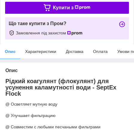
Купити з
Що таке купити з Пром?
Замовлення під захистом
Опис
Характеристики
Доставка
Оплата
Умови п
Опис
Рідкий коагулянт (флокулянт) для
усунення каламутності води - SeptEx
Flock
@ Осветляет мутную воду
@ Улучшает фильтрацию
@ Совместим с любыми песчаными фильтрами