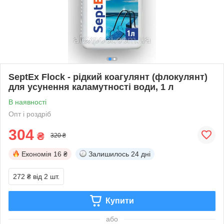
SeptEx Flock - рідкий коагулянт (флокулянт)
для усунення каламутності води, 1 л
В наявності
Опт і роздріб
304
₴
320 ₴
Економія
16 ₴
Залишилось
24 дні
272 ₴
від 2 шт.
Купити
або