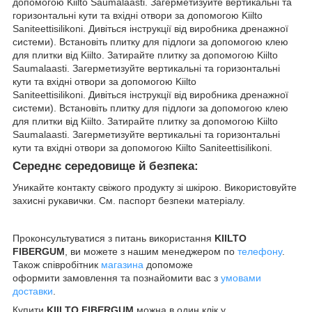
допомогою Kiilto Saumalaasti. Загерметизуйте вертикальні та
горизонтальні кути та вхідні отвори за допомогою Kiilto
Saniteettisilikoni. Дивіться інструкції від виробника дренажної
системи). Встановіть плитку для підлоги за допомогою клею
для плитки від Kiilto. Затирайте плитку за допомогою Kiilto
Saumalaasti. Загерметизуйте вертикальні та горизонтальні
кути та вхідні отвори за допомогою Kiilto
Saniteettisilikoni. Дивіться інструкції від виробника дренажної
системи). Встановіть плитку для підлоги за допомогою клею
для плитки від Kiilto. Затирайте плитку за допомогою Kiilto
Saumalaasti. Загерметизуйте вертикальні та горизонтальні
кути та вхідні отвори за допомогою Kiilto Saniteettisilikoni.
Середнє середовище й безпека:
Уникайте контакту свіжого продукту зі шкірою. Використовуйте
захисні рукавички. См. паспорт безпеки матеріалу.
Проконсультуватися з питань використання
KIILTO
FIBERGUM
, ви можете з нашим менеджером по
телефону
.
Також співробітник
магазина
допоможе
оформити замовлення та познайомити вас з
умовами
доставки
.
Купити
KIILTO FIBERGUM
можна в один клік у