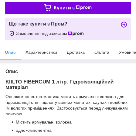
Купити з
Що таке купити з Пром?
Замовлення під захистом
Опис
Характеристики
Доставка
Оплата
Умови п
Опис
KIILTO FIBERGUM 1 літр. Гідроізоляційний
матеріал
Однокомпонентна мастика містить армувальні волокна для
гідроізоляції стін і підлог у ванних кімнатах, саунах і подібних
їм вологих приміщеннях. Застосовується перед личкуванням
плиткою.
Містить армувальні волокна
однокомпонентна