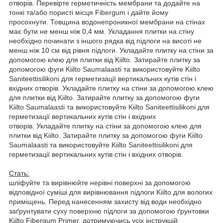
отворів. Перевірте герметичність мембрани та додайте на
тонкі та/або пористі місця Fibergum і дайте йому
просохнути. Товщина водонепроникної мембрани на стінах
має бути не менш ніж 0,4 мм. Укладання плитки на стіну
необхідно починати з іншого рядка від підлоги на висоті не
менш ніж 10 см від рівня підлоги. Укладайте плитку на стіни за
допомогою клею для плитки від Kiilto. Затирайте плитку за
допомогою фуги Kiilto Saumalaasti та використовуйте Kiilto
Saniteettisilikoni для герметизації вертикальних кутів стін і
вхідних отворів. Укладайте плитку на стіни за допомогою клею
для плитки від Kiilto. Затирайте плитку за допомогою фуги
Kiilto Saumalaasti та використовуйте Kiilto Saniteettisilikoni для
герметизації вертикальних кутів стін і вхідних
отворів. Укладайте плитку на стіни за допомогою клею для
плитки від Kiilto. Затирайте плитку за допомогою фуги Kiilto
Saumalaasti та використовуйте Kiilto Saniteettisilikoni для
герметизації вертикальних кутів стін і вхідних отворів.
Стать:
шліфуйте та вирівнюйте нерівні поверхні за допомогою
відповідної суміші для вирівнювання підлоги Kiilto для вологих
приміщень. Перед нанесенням захисту від води необхідно
заґрунтувати суху поверхню підлоги за допомогою ґрунтовки
Kiilto Fibergum Primer, дотримуючись усіх інструкцій.