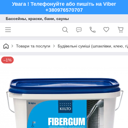
Увага ! Телефонуйте або пишіть на Viber
+380976570707
Бассейны, краски, бани, сауны
Товари та послуги
Будівельні суміші (шпаклівки, клею, г
–1%