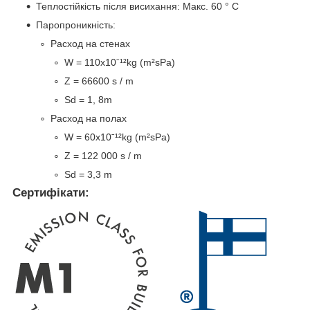
Теплостійкість після висихання: Макс. 60 ° C
Паропроникність:
Расход на стенах
W = 110x10ˉ¹²kg (m²sPa)
Z = 66600 s / m
Sd = 1, 8m
Расход на полах
W = 60x10ˉ¹²kg (m²sPa)
Z = 122 000 s / m
Sd = 3,3 m
Сертифікати: