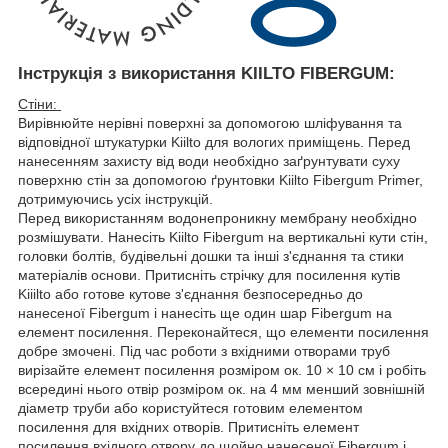
Інструкція з використання KIILTO FIBERGUM:
Стіни:
Вирівнюйте нерівні поверхні за допомогою шліфування та
відповідної штукатурки Kiilto для вологих приміщень. Перед
нанесенням захисту від води необхідно заґрунтувати суху
поверхню стін за допомогою ґрунтовки Kiilto Fibergum Primer,
дотримуючись усіх інструкцій.
Перед використанням водонепроникну мембрану необхідно
розмішувати. Нанесіть Kiilto Fibergum на вертикальні кути стін,
головки болтів, будівельні дошки та інші з'єднання та стики
матеріалів основи. Притисніть стрічку для посилення кутів
Kiiilto або готове кутове з'єднання безпосередньо до
нанесеної Fibergum і нанесіть ще один шар Fibergum на
елемент посилення. Переконайтеся, що елементи посилення
добре змочені. Під час роботи з вхідними отворами труб
вирізайте елемент посилення розміром ок. 10 × 10 см і робіть
всередині нього отвір розміром ок. на 4 мм менший зовнішній
діаметр труби або користуйтеся готовим елементом
посилення для вхідних отворів. Притисніть елемент
посилення вхідного отвору до щойно нанесеної Fibergum і