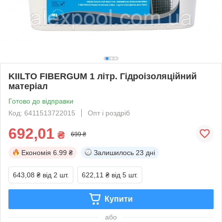
KIILTO FIBERGUM 1 літр. Гідроізоляційний
матеріал
Готово до відправки
Код: 6411513722015
Опт і роздріб
692,01
₴
699 ₴
Економія
6.99 ₴
Залишилось
23 дні
643,08 ₴
від 2 шт.
622,11 ₴
від 5 шт.
Купити
або