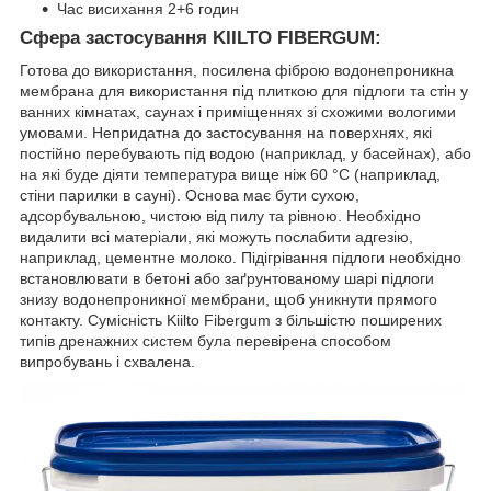
Час висихання 2+6 годин
Сфера застосування KIILTO FIBERGUM:
Готова до використання, посилена фіброю водонепроникна
мембрана для використання під плиткою для підлоги та стін у
ванних кімнатах, саунах і приміщеннях зі схожими вологими
умовами. Непридатна до застосування на поверхнях, які
постійно перебувають під водою (наприклад, у басейнах), або
на які буде діяти температура вище ніж 60 °C (наприклад,
стіни парилки в сауні). Основа має бути сухою,
адсорбувальною, чистою від пилу та рівною. Необхідно
видалити всі матеріали, які можуть послабити адгезію,
наприклад, цементне молоко. Підігрівання підлоги необхідно
встановлювати в бетоні або заґрунтованому шарі підлоги
знизу водонепроникної мембрани, щоб уникнути прямого
контакту. Сумісність Kiilto Fibergum з більшістю поширених
типів дренажних систем була перевірена способом
випробувань і схвалена.