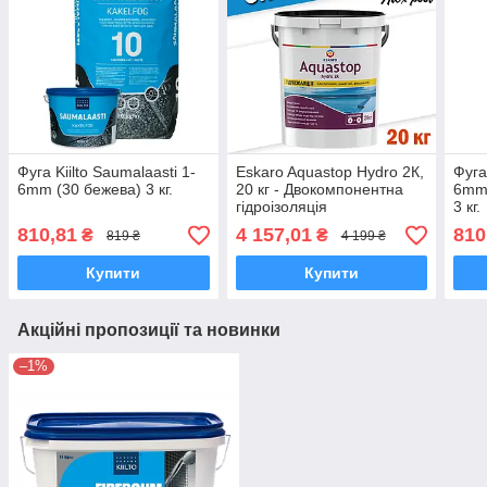
Фуга Kiilto Saumalaasti 1-
Eskaro Aquastop Hydro 2К,
Фуга
6mm (30 бежева) 3 кг.
20 кг - Двокомпонентна
6mm 
гідроізоляція
3 кг.
810,81
4 157,01
810
₴
₴
819 ₴
4 199 ₴
Купити
Купити
Акційні пропозиції та новинки
–1%