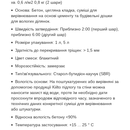
хв. 0,6 л/м2 0,8 кг (2 шари)
Основа: Бетон, цегляна кладка, суміші для
вирівнювання на основі цементу та будівельні дошки
для вологих ділянок.
Швидкість затвердіння: Приблизно 2:00 (перший шар),
приблизно 6:00 (другий шар)
Розміри упакування: 1 л, 5 л
Здатність до перекривання тріщин: > 1,5 мм
Цвет смеси: блакитний
Морозостійкість: замерзає
Тип/зв'язувального: Старол-бутидієн-каучук (SBR)
Вологість основи: На поштукатурених або вирівняні за
допомогою продукції Kiilto підлогу та стіни можна
наносити захист від води, проте їм необхідно дати
просохнути впродовж відповідного часу, зазначеного в
технічних даних конкретної суміші для вирівнювання
або штукатурки.
Відносна вологість бетону <90%
Температура застосування: +15 ... 25 ° C