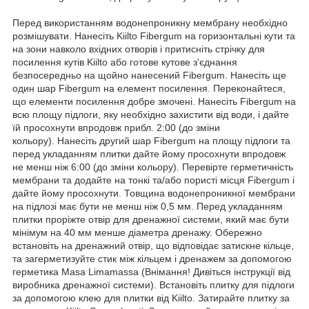
Перед використанням водонепроникну мембрану необхідно
розмішувати. Нанесіть Kiilto Fibergum на горизонтальні кути та
на зони навколо вхідних отворів і притисніть стрічку для
посилення кутів Kiilto або готове кутове з'єднання
безпосередньо на щойно нанесений Fibergum. Нанесіть ще
один шар Fibergum на елемент посилення. Переконайтеся,
що елементи посилення добре змочені. Нанесіть Fibergum на
всю площу підлоги, яку необхідно захистити від води, і дайте
їй просохнути впродовж прибл. 2:00 (до зміни
кольору). Нанесіть другий шар Fibergum на площу підлоги та
перед укладанням плитки дайте йому просохнути впродовж
не менш ніж 6:00 (до зміни кольору). Перевірте герметичність
мембрани та додайте на тонкі та/або пористі місця Fibergum і
дайте йому просохнути. Товщина водонепроникної мембрани
на підлозі має бути не менш ніж 0,5 мм. Перед укладанням
плитки проріжте отвір для дренажної системи, який має бути
мінімум на 40 мм менше діаметра дренажу. Обережно
встановіть на дренажний отвір, що відповідає затискне кільце,
та загерметизуйте стик між кільцем і дренажем за допомогою
герметика Masa Limamassa (Внімання! Дивіться інструкції від
виробника дренажної системи). Встановіть плитку для підлоги
за допомогою клею для плитки від Kiilto. Затирайте плитку за