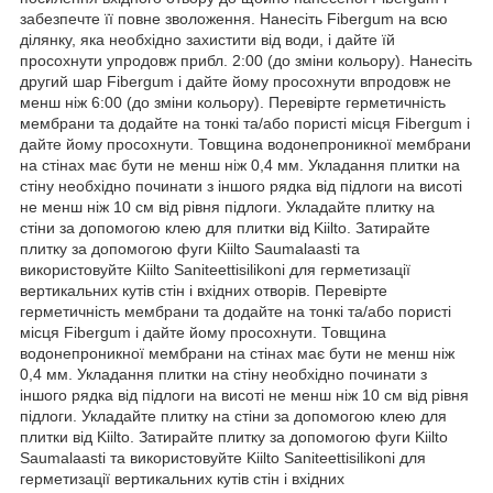
забезпечте її повне зволоження. Нанесіть Fibergum на всю
ділянку, яка необхідно захистити від води, і дайте їй
просохнути упродовж прибл. 2:00 (до зміни кольору). Нанесіть
другий шар Fibergum і дайте йому просохнути впродовж не
менш ніж 6:00 (до зміни кольору). Перевірте герметичність
мембрани та додайте на тонкі та/або пористі місця Fibergum і
дайте йому просохнути. Товщина водонепроникної мембрани
на стінах має бути не менш ніж 0,4 мм. Укладання плитки на
стіну необхідно починати з іншого рядка від підлоги на висоті
не менш ніж 10 см від рівня підлоги. Укладайте плитку на
стіни за допомогою клею для плитки від Kiilto. Затирайте
плитку за допомогою фуги Kiilto Saumalaasti та
використовуйте Kiilto Saniteettisilikoni для герметизації
вертикальних кутів стін і вхідних отворів. Перевірте
герметичність мембрани та додайте на тонкі та/або пористі
місця Fibergum і дайте йому просохнути. Товщина
водонепроникної мембрани на стінах має бути не менш ніж
0,4 мм. Укладання плитки на стіну необхідно починати з
іншого рядка від підлоги на висоті не менш ніж 10 см від рівня
підлоги. Укладайте плитку на стіни за допомогою клею для
плитки від Kiilto. Затирайте плитку за допомогою фуги Kiilto
Saumalaasti та використовуйте Kiilto Saniteettisilikoni для
герметизації вертикальних кутів стін і вхідних