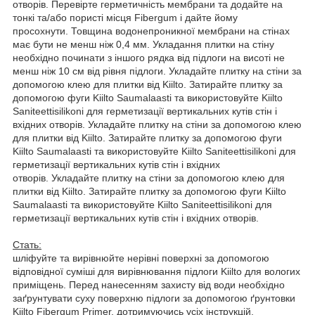
отворів. Перевірте герметичність мембрани та додайте на
тонкі та/або пористі місця Fibergum і дайте йому
просохнути. Товщина водонепроникної мембрани на стінах
має бути не менш ніж 0,4 мм. Укладання плитки на стіну
необхідно починати з іншого рядка від підлоги на висоті не
менш ніж 10 см від рівня підлоги. Укладайте плитку на стіни за
допомогою клею для плитки від Kiilto. Затирайте плитку за
допомогою фуги Kiilto Saumalaasti та використовуйте Kiilto
Saniteettisilikoni для герметизації вертикальних кутів стін і
вхідних отворів. Укладайте плитку на стіни за допомогою клею
для плитки від Kiilto. Затирайте плитку за допомогою фуги
Kiilto Saumalaasti та використовуйте Kiilto Saniteettisilikoni для
герметизації вертикальних кутів стін і вхідних
отворів. Укладайте плитку на стіни за допомогою клею для
плитки від Kiilto. Затирайте плитку за допомогою фуги Kiilto
Saumalaasti та використовуйте Kiilto Saniteettisilikoni для
герметизації вертикальних кутів стін і вхідних отворів.
Стать:
шліфуйте та вирівнюйте нерівні поверхні за допомогою
відповідної суміші для вирівнювання підлоги Kiilto для вологих
приміщень. Перед нанесенням захисту від води необхідно
заґрунтувати суху поверхню підлоги за допомогою ґрунтовки
Kiilto Fibergum Primer, дотримуючись усіх інструкцій.