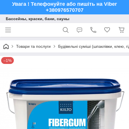
Увага ! Телефонуйте або пишіть на Viber
+380976570707
Бассейны, краски, бани, сауны
Товари та послуги
Будівельні суміші (шпаклівки, клею, г
–1%