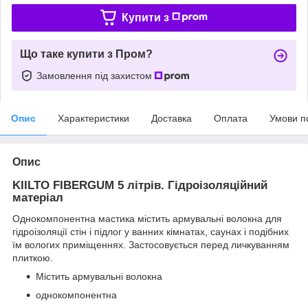
Купити з
Що таке купити з Пром?
Замовлення під захистом
Опис
Характеристики
Доставка
Оплата
Умови п
Опис
KIILTO FIBERGUM 5 літрів. Гідроізоляційний
матеріал
Однокомпонентна мастика містить армувальні волокна для
гідроізоляції стін і підлог у ванних кімнатах, саунах і подібних
їм вологих приміщеннях. Застосовується перед личкуванням
плиткою.
Містить армувальні волокна
однокомпонентна