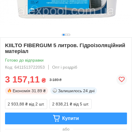
KIILTO FIBERGUM 5 литров. Гідроізоляційний
матеріал
Готово до відправки
Код: 6411513722053
Опт і роздріб
3 157,11
₴
3 189 ₴
Економія
31.89 ₴
Залишилось
24 дні
2 933,88 ₴
від 2 шт.
2 838,21 ₴
від 5 шт.
Купити
або