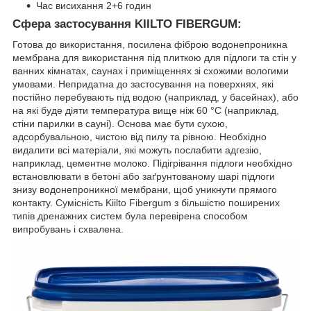
Час висихання 2+6 годин
Сфера застосування KIILTO FIBERGUM:
Готова до використання, посилена фіброю водонепроникна
мембрана для використання під плиткою для підлоги та стін у
ванних кімнатах, саунах і приміщеннях зі схожими вологими
умовами. Непридатна до застосування на поверхнях, які
постійно перебувають під водою (наприклад, у басейнах), або
на які буде діяти температура вище ніж 60 °C (наприклад,
стіни парилки в сауні). Основа має бути сухою,
адсорбувальною, чистою від пилу та рівною. Необхідно
видалити всі матеріали, які можуть послабити адгезію,
наприклад, цементне молоко. Підігрівання підлоги необхідно
встановлювати в бетоні або заґрунтованому шарі підлоги
знизу водонепроникної мембрани, щоб уникнути прямого
контакту. Сумісність Kiilto Fibergum з більшістю поширених
типів дренажних систем була перевірена способом
випробувань і схвалена.