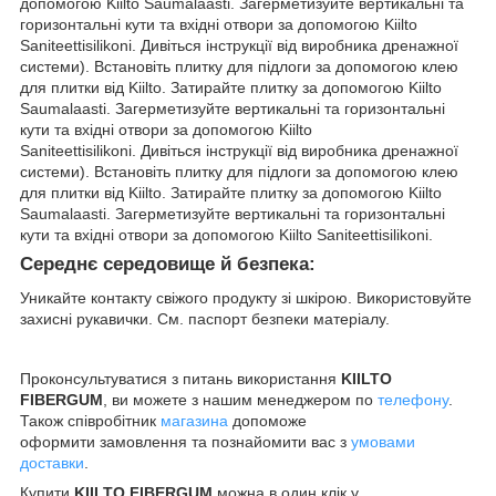
допомогою Kiilto Saumalaasti. Загерметизуйте вертикальні та
горизонтальні кути та вхідні отвори за допомогою Kiilto
Saniteettisilikoni. Дивіться інструкції від виробника дренажної
системи). Встановіть плитку для підлоги за допомогою клею
для плитки від Kiilto. Затирайте плитку за допомогою Kiilto
Saumalaasti. Загерметизуйте вертикальні та горизонтальні
кути та вхідні отвори за допомогою Kiilto
Saniteettisilikoni. Дивіться інструкції від виробника дренажної
системи). Встановіть плитку для підлоги за допомогою клею
для плитки від Kiilto. Затирайте плитку за допомогою Kiilto
Saumalaasti. Загерметизуйте вертикальні та горизонтальні
кути та вхідні отвори за допомогою Kiilto Saniteettisilikoni.
Середнє середовище й безпека:
Уникайте контакту свіжого продукту зі шкірою. Використовуйте
захисні рукавички. См. паспорт безпеки матеріалу.
Проконсультуватися з питань використання
KIILTO
FIBERGUM
, ви можете з нашим менеджером по
телефону
.
Також співробітник
магазина
допоможе
оформити замовлення та познайомити вас з
умовами
доставки
.
Купити
KIILTO FIBERGUM
можна в один клік у