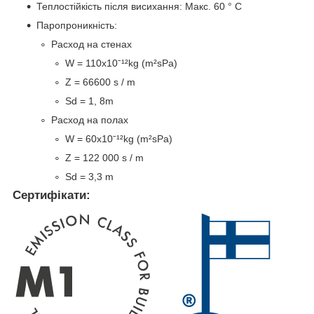
Теплостійкість після висихання: Макс. 60 ° C
Паропроникність:
Расход на стенах
W = 110x10ˉ¹²kg (m²sPa)
Z = 66600 s / m
Sd = 1, 8m
Расход на полах
W = 60x10ˉ¹²kg (m²sPa)
Z = 122 000 s / m
Sd = 3,3 m
Сертифікати: