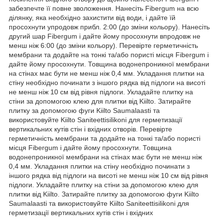
забезпечте її повне зволоження. Нанесіть Fibergum на всю
ділянку, яка необхідно захистити від води, і дайте їй
просохнути упродовж прибл. 2:00 (до зміни кольору). Нанесіть
другий шар Fibergum і дайте йому просохнути впродовж не
менш ніж 6:00 (до зміни кольору). Перевірте герметичність
мембрани та додайте на тонкі та/або пористі місця Fibergum і
дайте йому просохнути. Товщина водонепроникної мембрани
на стінах має бути не менш ніж 0,4 мм. Укладання плитки на
стіну необхідно починати з іншого рядка від підлоги на висоті
не менш ніж 10 см від рівня підлоги. Укладайте плитку на
стіни за допомогою клею для плитки від Kiilto. Затирайте
плитку за допомогою фуги Kiilto Saumalaasti та
використовуйте Kiilto Saniteettisilikoni для герметизації
вертикальних кутів стін і вхідних отворів. Перевірте
герметичність мембрани та додайте на тонкі та/або пористі
місця Fibergum і дайте йому просохнути. Товщина
водонепроникної мембрани на стінах має бути не менш ніж
0,4 мм. Укладання плитки на стіну необхідно починати з
іншого рядка від підлоги на висоті не менш ніж 10 см від рівня
підлоги. Укладайте плитку на стіни за допомогою клею для
плитки від Kiilto. Затирайте плитку за допомогою фуги Kiilto
Saumalaasti та використовуйте Kiilto Saniteettisilikoni для
герметизації вертикальних кутів стін і вхідних