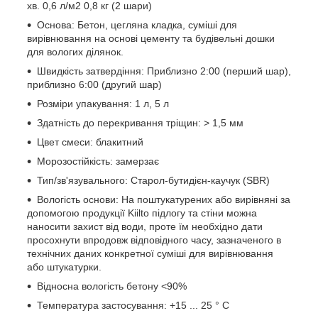
хв. 0,6 л/м2 0,8 кг (2 шари)
Основа: Бетон, цегляна кладка, суміші для
вирівнювання на основі цементу та будівельні дошки
для вологих ділянок.
Швидкість затвердіння: Приблизно 2:00 (перший шар),
приблизно 6:00 (другий шар)
Розміри упакування: 1 л, 5 л
Здатність до перекривання тріщин: > 1,5 мм
Цвет смеси: блакитний
Морозостійкість: замерзає
Тип/зв'язувального: Старол-бутидієн-каучук (SBR)
Вологість основи: На поштукатурених або вирівняні за
допомогою продукції Kiilto підлогу та стіни можна
наносити захист від води, проте їм необхідно дати
просохнути впродовж відповідного часу, зазначеного в
технічних даних конкретної суміші для вирівнювання
або штукатурки.
Відносна вологість бетону <90%
Температура застосування: +15 ... 25 ° C