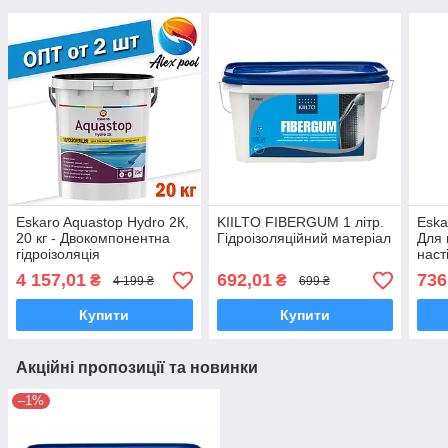
Eskaro Aquastop Hydro 2К,
KIILTO FIBERGUM 1 літр.
Eska
20 кг - Двокомпонентна
Гідроізоляційний матеріал
Для
гідроізоляція
наст
сухи
4 157,01
692,01
736
₴
₴
4 199 ₴
699 ₴
шпал
Купити
Купити
Акційні пропозиції та новинки
–1%