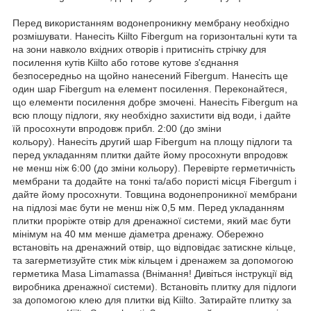
Перед використанням водонепроникну мембрану необхідно
розмішувати. Нанесіть Kiilto Fibergum на горизонтальні кути та
на зони навколо вхідних отворів і притисніть стрічку для
посилення кутів Kiilto або готове кутове з'єднання
безпосередньо на щойно нанесений Fibergum. Нанесіть ще
один шар Fibergum на елемент посилення. Переконайтеся,
що елементи посилення добре змочені. Нанесіть Fibergum на
всю площу підлоги, яку необхідно захистити від води, і дайте
їй просохнути впродовж прибл. 2:00 (до зміни
кольору). Нанесіть другий шар Fibergum на площу підлоги та
перед укладанням плитки дайте йому просохнути впродовж
не менш ніж 6:00 (до зміни кольору). Перевірте герметичність
мембрани та додайте на тонкі та/або пористі місця Fibergum і
дайте йому просохнути. Товщина водонепроникної мембрани
на підлозі має бути не менш ніж 0,5 мм. Перед укладанням
плитки проріжте отвір для дренажної системи, який має бути
мінімум на 40 мм менше діаметра дренажу. Обережно
встановіть на дренажний отвір, що відповідає затискне кільце,
та загерметизуйте стик між кільцем і дренажем за допомогою
герметика Masa Limamassa (Внімання! Дивіться інструкції від
виробника дренажної системи). Встановіть плитку для підлоги
за допомогою клею для плитки від Kiilto. Затирайте плитку за