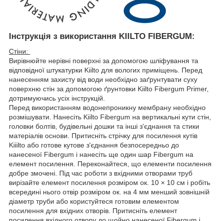
Інструкція з використання KIILTO FIBERGUM:
Стіни:
Вирівнюйте нерівні поверхні за допомогою шліфування та
відповідної штукатурки Kiilto для вологих приміщень. Перед
нанесенням захисту від води необхідно заґрунтувати суху
поверхню стін за допомогою ґрунтовки Kiilto Fibergum Primer,
дотримуючись усіх інструкцій.
Перед використанням водонепроникну мембрану необхідно
розмішувати. Нанесіть Kiilto Fibergum на вертикальні кути стін,
головки болтів, будівельні дошки та інші з'єднання та стики
матеріалів основи. Притисніть стрічку для посилення кутів
Kiiilto або готове кутове з'єднання безпосередньо до
нанесеної Fibergum і нанесіть ще один шар Fibergum на
елемент посилення. Переконайтеся, що елементи посилення
добре змочені. Під час роботи з вхідними отворами труб
вирізайте елемент посилення розміром ок. 10 × 10 см і робіть
всередині нього отвір розміром ок. на 4 мм менший зовнішній
діаметр труби або користуйтеся готовим елементом
посилення для вхідних отворів. Притисніть елемент
посилення вхідного отвору до щойно нанесеної Fibergum і