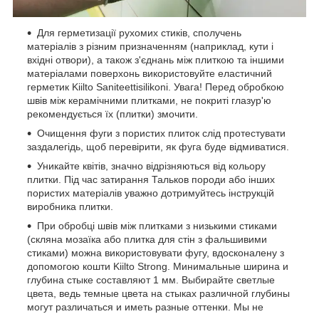
Для герметизації рухомих стиків, сполучень
матеріалів з різним призначенням (наприклад, кути і
вхідні отвори), а також з'єднань між плиткою та іншими
матеріалами поверхонь використовуйте еластичний
герметик Kiilto Saniteettisilikoni. Увага! Перед обробкою
швів між керамічними плитками, не покриті глазур'ю
рекомендується їх (плитки) змочити.
Очищення фуги з пористих плиток слід протестувати
заздалегідь, щоб перевірити, як фуга буде відмиватися.
Уникайте квітів, значно відрізняються від кольору
плитки. Під час затирання Тальков породи або інших
пористих матеріалів уважно дотримуйтесь інструкцій
виробника плитки.
При обробці швів між плитками з низькими стиками
(скляна мозаїка або плитка для стін з фальшивими
стиками) можна використовувати фугу, вдосконалену з
допомогою кошти Kiilto Strong. Минимальные ширина и
глубина стыке составляют 1 мм. Выбирайте светлые
цвета, ведь темные цвета на стыках различной глубины
могут различаться и иметь разные оттенки. Мы не