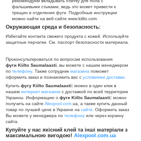
рекомендуем вкладывать плитку для пола с
фальшивыми стыками, ведь это может привести к
трещин и отделения фуги. Подробные инструкции
можно найти на веб-сайте www.kiilto.com.
Окружающая среда и безопасность:
Избегайте контакта свежего продукта с кожей. Используйте
защитные перчатки. См. паспорт безопасности материала.
Проконсультироваться по вопросам использования
фуги Kiilto Saumalaasti
, вы можете с нашим менеджером
по
телефону
. Также сотрудник
магазина
поможет
оформить заказ и познакомить вас с
условиями доставки
.
Купить
фугу Kiilto Saumalaasti:
можно в один клик в
нашем
интернет магазине
с доставкой по всей территории
Украины. Информацию о
фуге Kiilto Saumalaasti:
можно
получить на сайте
Alexpool.com
.ua, а также купить данный
товар по лучшей цене в Украине на
сайте
. Оформить заказ
Вы можете у менеджера по
телефону
или через корзину
сайта.
Купуйте у нас якісний клей та інші матеріали з
максимальною вигодою!
Alexpool.com.ua