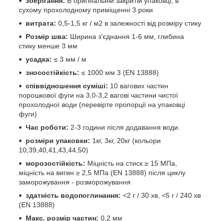
зберігання:
В оригінальній закритій упаковці, в
сухому прохолодному приміщенні 3 роки
витрата:
0,5-1,5 кг / м2 в залежності від розміру стику
Розмір шва:
Ширина з'єднання 1-6 мм, глибина
стику менше 3 мм
усадка:
≤ 3 мм / м
зносостійкість:
≤ 1000 мм 3 (EN 13888)
співвідношення суміші:
10 вагових частин
порошкової фуги на 3,0-3,2 вагові частини чистої
прохолодної води (перевірте пропорції на упаковці
фуги)
Час роботи:
2-3 години після додавання води.
розміри упаковки:
1кг, 3кг, 20кг (кольори
10,39,40,41,43,44,50)
морозостійкість:
Міцність на стиск ≥ 15 МПа,
міцність на вигин ≥ 2,5 МПа (EN 13888) після циклу
заморожування - розморожування
здатність водопоглинання:
<2 г / 30 хв, <5 г / 240 хв
(EN 13888)
Макс. розмір частин:
0,2 мм