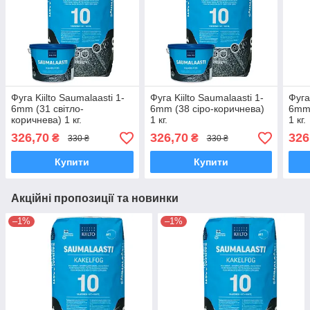
Фуга Kiilto Saumalaasti 1-
Фуга Kiilto Saumalaasti 1-
Фуга
6mm (31 світло-
6mm (38 сіро-коричнева)
6mm 
коричнева) 1 кг.
1 кг.
1 кг.
326,70
326,70
326
₴
₴
330 ₴
330 ₴
Купити
Купити
Акційні пропозиції та новинки
–1%
–1%