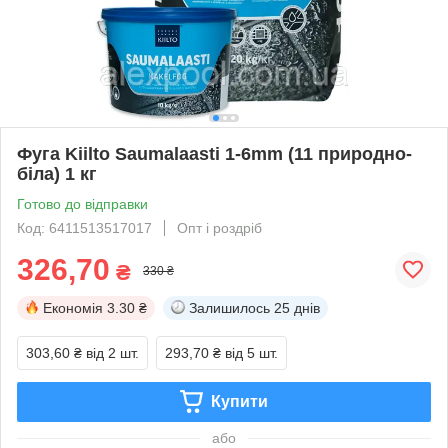
Фуга Kiilto Saumalaasti 1-6mm (11 природно-
біла) 1 кг
Готово до відправки
Код: 6411513517017
Опт і роздріб
326,70
₴
330 ₴
Економія
3.30 ₴
Залишилось
25 днів
303,60 ₴
від 2 шт.
293,70 ₴
від 5 шт.
Купити
або