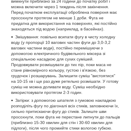
вимкнути приблизно за 24 години до початку робіт і
можна включити через 1 тиждень після закінчення.
Перед початком експлуатації оброблена поверхня має
просохнути протягом не менше 1 доби. Фуга не
придатна для використання на поверхнях, які постійно
знаходяться під водою (наприклад, в басейнах).
Змішування: повільно всипати фугу в чисту холодну
воду (у пропорції 10 вагових частин фуги до 3,0-3,2
вагових частини води), постійно перемішуючи з
допомогою електричного будівельного міксера зі
спеціальною насадкою для сухих сумішей.
Продовжувати розмішувати до тих пір, поки маса не
стане рівномірного кольору, густою і в'язкою, без
грудочок і розшарувань. Залишити суміш "вистоятися"
на 10-15 хв і ще раз дуже ретельно розмішати. У готову
суміш не можна доливати воду. Суміш необхідно
використовувати протягом 2-3 годин.
Затірки: з допомогою шпателя з гумовою накладкою
розподіліть фугу по діагоналі всіх стиків, заповнюючи їх,
сильно притискаючи фугу до стиків. Залиште шви
просохнути, поки фуга не перестане липнути до пальців
(приблизно 15-30 хвилин для стін і 30-60 хвилин для
підлоги), після чого промийте стики вологою губкою.