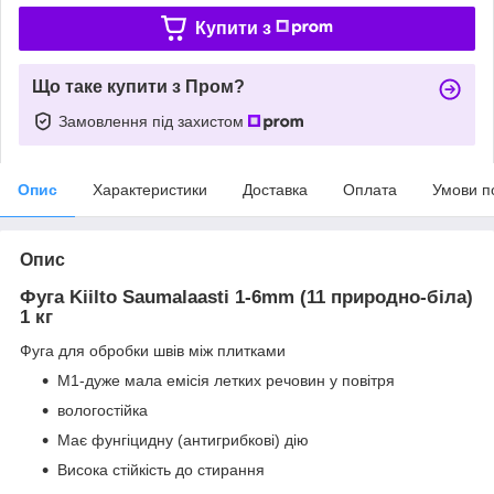
Купити з
Що таке купити з Пром?
Замовлення під захистом
Опис
Характеристики
Доставка
Оплата
Умови п
Опис
Фуга Kiilto Saumalaasti 1-6mm (11 природно-біла)
1 кг
Фуга для обробки швів між плитками
М1-дуже мала емісія летких речовин у повітря
вологостійка
Має фунгіцидну (антигрибкові) дію
Висока стійкість до стирання