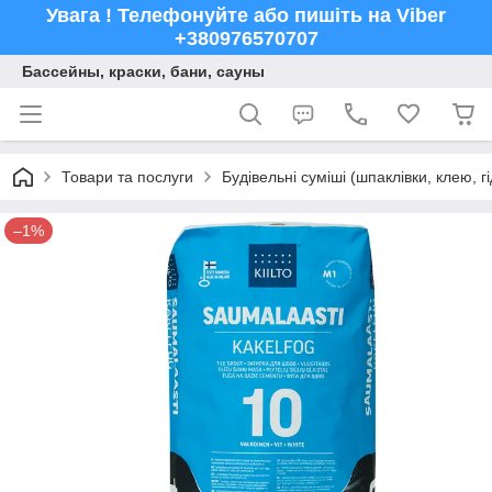
Увага ! Телефонуйте або пишіть на Viber
+380976570707
Бассейны, краски, бани, сауны
Товари та послуги
Будівельні суміші (шпаклівки, клею, г
–1%