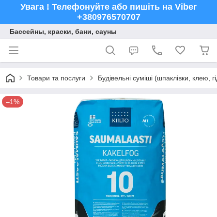
Увага ! Телефонуйте або пишіть на Viber
+380976570707
Бассейны, краски, бани, сауны
Товари та послуги
Будівельні суміші (шпаклівки, клею, г
–1%