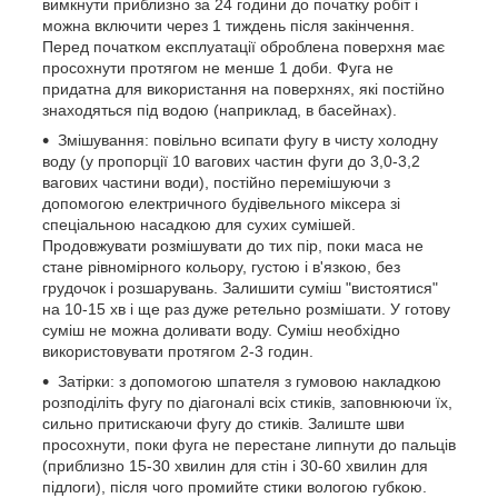
вимкнути приблизно за 24 години до початку робіт і
можна включити через 1 тиждень після закінчення.
Перед початком експлуатації оброблена поверхня має
просохнути протягом не менше 1 доби. Фуга не
придатна для використання на поверхнях, які постійно
знаходяться під водою (наприклад, в басейнах).
Змішування: повільно всипати фугу в чисту холодну
воду (у пропорції 10 вагових частин фуги до 3,0-3,2
вагових частини води), постійно перемішуючи з
допомогою електричного будівельного міксера зі
спеціальною насадкою для сухих сумішей.
Продовжувати розмішувати до тих пір, поки маса не
стане рівномірного кольору, густою і в'язкою, без
грудочок і розшарувань. Залишити суміш "вистоятися"
на 10-15 хв і ще раз дуже ретельно розмішати. У готову
суміш не можна доливати воду. Суміш необхідно
використовувати протягом 2-3 годин.
Затірки: з допомогою шпателя з гумовою накладкою
розподіліть фугу по діагоналі всіх стиків, заповнюючи їх,
сильно притискаючи фугу до стиків. Залиште шви
просохнути, поки фуга не перестане липнути до пальців
(приблизно 15-30 хвилин для стін і 30-60 хвилин для
підлоги), після чого промийте стики вологою губкою.