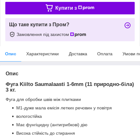
Купити з
Що таке купити з Пром?
Замовлення під захистом
Опис
Характеристики
Доставка
Оплата
Умови п
Опис
Фуга Kiilto Saumalaasti 1-6mm (11 природно-біла)
3 кг.
Фуга для обробки швів між плитками
М1-дуже мала емісія летких речовин у повітря
вологостійка
Має фунгіцидну (антигрибкові) дію
Висока стійкість до стирання