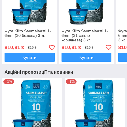
Фуга Kiilto Saumalaasti 1-
Фуга Kiilto Saumalaasti 1-
Фуга
6mm (30 бежева) 3 кг.
6mm (31 світло-
6mm 
коричнева) 3 кг.
3 кг.
810,81
810,81
810
₴
₴
819 ₴
819 ₴
Купити
Купити
Акційні пропозиції та новинки
–1%
–1%