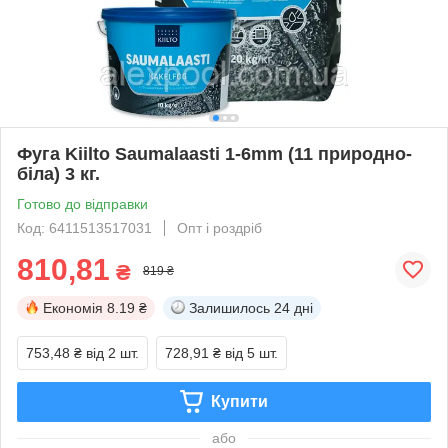
Фуга Kiilto Saumalaasti 1-6mm (11 природно-
біла) 3 кг.
Готово до відправки
Код: 6411513517031
Опт і роздріб
810,81
₴
819 ₴
Економія
8.19 ₴
Залишилось
24 дні
753,48 ₴
від 2 шт.
728,91 ₴
від 5 шт.
Купити
або