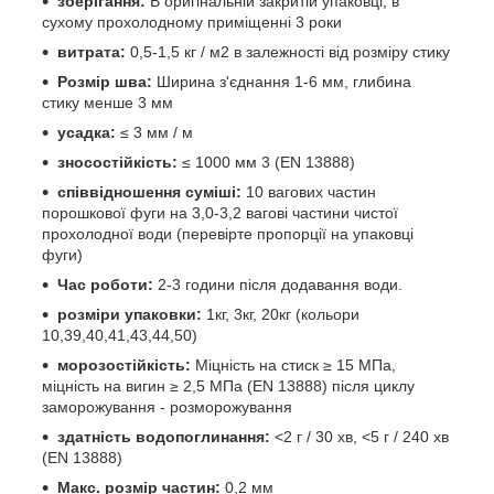
зберігання:
В оригінальній закритій упаковці, в
сухому прохолодному приміщенні 3 роки
витрата:
0,5-1,5 кг / м2 в залежності від розміру стику
Розмір шва:
Ширина з'єднання 1-6 мм, глибина
стику менше 3 мм
усадка:
≤ 3 мм / м
зносостійкість:
≤ 1000 мм 3 (EN 13888)
співвідношення суміші:
10 вагових частин
порошкової фуги на 3,0-3,2 вагові частини чистої
прохолодної води (перевірте пропорції на упаковці
фуги)
Час роботи:
2-3 години після додавання води.
розміри упаковки:
1кг, 3кг, 20кг (кольори
10,39,40,41,43,44,50)
морозостійкість:
Міцність на стиск ≥ 15 МПа,
міцність на вигин ≥ 2,5 МПа (EN 13888) після циклу
заморожування - розморожування
здатність водопоглинання:
<2 г / 30 хв, <5 г / 240 хв
(EN 13888)
Макс. розмір частин:
0,2 мм