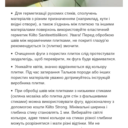
Для герметизації рухомих стиків, сполучень
матеріалів з різним призначенням (наприклад, кути і
вхідні отвори), а також з'єднань між плиткою та іншими
матеріалами поверхонь використовуйте еластичний
герметик Kiilto Saniteettisilikoni. Увага! Перед обробкою
швів між керамічними плитками, не покриті глазур'ю
рекомендується їх (плитки) змочити.
Очищення фуги з пористих плиток слід протестувати
заздалегідь, щоб перевірити, як фуга буде відмиватися.
Уникайте квітів, значно відрізняються від кольору
плитки. Під час затирання Тальков породи або інших
пористих матеріалів уважно дотримуйтесь інструкцій
виробника плитки.
При обробці швів між плитками з низькими стиками
(скляна мозаїка або плитка для стін з фальшивими
стиками) можна використовувати фугу, вдосконалену з
допомогою кошти Kiilto Strong. Мінімальні ширина і
глибина стику становлять 1 мм. Вибирайте світлі
кольори, адже темні кольори на стиках різної глибини
можуть розрізнятися і мати різні відтінки. Ми не