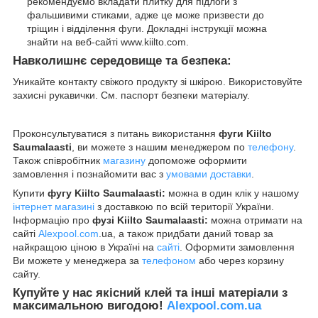
рекомендуємо вкладати плитку для підлоги з
фальшивими стиками, адже це може призвести до
тріщин і відділення фуги. Докладні інструкції можна
знайти на веб-сайті www.kiilto.com.
Навколишнє середовище та безпека:
Уникайте контакту свіжого продукту зі шкірою. Використовуйте
захисні рукавички. См. паспорт безпеки матеріалу.
Проконсультуватися з питань використання
фуги Kiilto
Saumalaasti
, ви можете з нашим менеджером по
телефону
.
Також співробітник
магазину
допоможе оформити
замовлення і познайомити вас з
умовами доставки
.
Купити
фугу Kiilto Saumalaasti:
можна в один клік у нашому
інтернет магазині
з доставкою по всій території України.
Інформацію про
фузі Kiilto Saumalaasti:
можна отримати на
сайті
Alexpool.com
.ua, а також придбати даний товар за
найкращою ціною в Україні на
сайті
. Оформити замовлення
Ви можете у менеджера за
телефоном
або через корзину
сайту.
Купуйте у нас якісний клей та інші матеріали з
максимальною вигодою!
Alexpool.com.ua