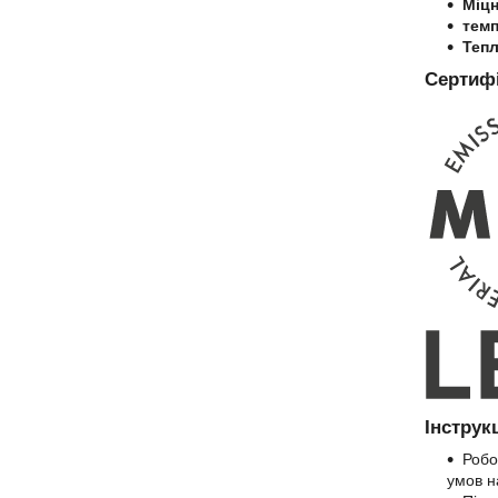
Міцн
темп
Тепл
Сертифі
Інструк
Робо
умов н