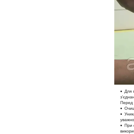
Для 
з'єдна
Перед 
Очищ
Уник
уважно
При 
викори