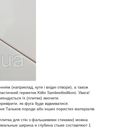
нням (наприклад, кути і вхідні отвори), а також
ичний герметик Kiilto Saniteettisilikoni. Увага!
ендується їх (плитки) змочити.
ревірити, як фуга буде відмиватися.
ання Тальков породи або інших пористих матеріалів
 плитка для стін з фальшивими стиками) можна
инимальные ширина и глубина стыке составляют 1