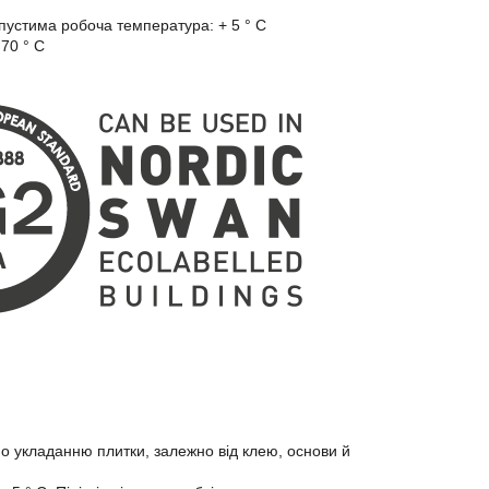
опустима робоча температура: + 5 ° C
 70 ° C
 по укладанню плитки, залежно від клею, основи й