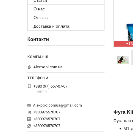
Статьи
О нас
Отзывы
Доставка и оплата
Контакти
–1
Alexpool.com.ua
+380 (97) 657-07-07
VIBER
Alexpoolcomua@gmail.com
Фуга Ki
+380976570707
+380976570707
Фуга для 
+380976570707
М1-д