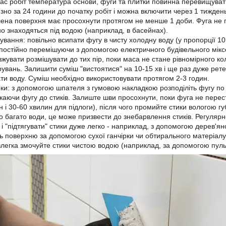
час робіт температура основи, фуги та плитки повинна перевищувати 
зно за 24 години до початку робіт і можна включити через 1 тиждень
ена поверхня має просохнути протягом не менше 1 доби. Фуга не п
но знаходяться під водою (наприклад, в басейнах).
ування: повільно всипати фугу в чисту холодну воду (у пропорції 10
 постійно перемішуючи з допомогою електричного будівельного мікс
жувати розмішувати до тих пір, поки маса не стане рівномірного коль
увань. Залишити суміш "вистоятися" на 10-15 хв і ще раз дуже рет
ти воду. Суміш необхідно використовувати протягом 2-3 годин.
рки: з допомогою шпателя з гумовою накладкою розподіліть фугу по д
каючи фугу до стиків. Залиште шви просохнути, поки фуга не перес
ін і 30-60 хвилин для підлоги), після чого промийте стики вологою
о багато води, це може призвести до знебарвлення стиків. Регуляр
і "підтягувати" стики дуже легко - наприклад, з допомогою дерев'яно
ть поверхню за допомогою сухої ганчірки чи обтирального матеріал
злегка змочуйте стики чистою водою (наприклад, за допомогою пуль