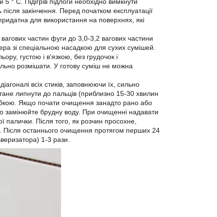
5 ° C. Підігрів підлоги необхідно вимкнути
 після закінчення. Перед початком експлуатації
ридатна для використання на поверхнях, які
 вагових частин фуги до 3,0-3,2 вагових частини
ера зі спеціальною насадкою для сухих сумішей.
ору, густою і в'язкою, без грудочок і
ельно розмішати. У готову суміш не можна
іагоналі всіх стиків, заповнюючи їх, сильно
тане липнути до пальців (приблизно 15-30 хвилин
 губкою. Якщо почати очищення занадто рано або
но замінюйте брудну воду. При очищенні надавати
ї палички. Після того, як розчин просохне,
у. Після останнього очищення протягом перших 24
веризатора) 1-3 рази.