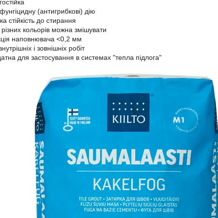
гостійка
фунгіцидну (антигрибкові) дію
ка стійкість до стирання
 різних кольорів можна змішувати
ція наповнювача <0,2 мм
внутрішніх і зовнішніх робіт
атна для застосування в системах "тепла підлога"