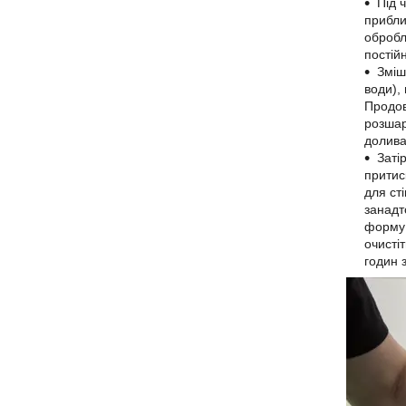
Під 
прибли
обробл
постій
Зміш
води),
Продов
розшар
долива
Заті
притис
для ст
занадт
форму 
очисті
годин 