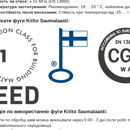
ість на стиск:
≥ 15 МПа (EN 13888)
ература застосування:
Рекомендовано: 18 ... 20 ° C, найнижча д
остійкість після висихання:
Стійкість при температурі від -25 ... +
кати фуги Kiilto Saumalaasti:
ція по використанню фуги Kiilto Saumalaasti:
ти по обробці швів можна виконувати через 5:00 - 3 дні після робіт
авколишнього середовища.