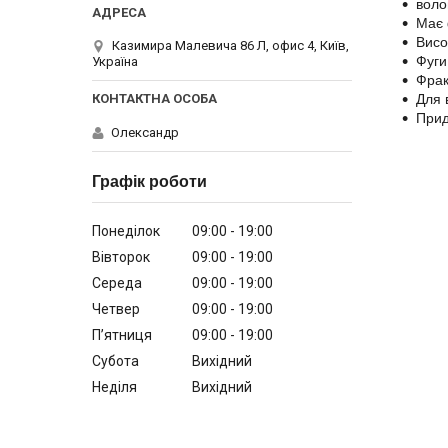
воло
Має 
Висо
Казимира Малевича 86 Л, офис 4, Київ,
Фуги
Україна
Фрак
Для 
Прид
Олександр
Графік роботи
Понеділок
09:00
19:00
Вівторок
09:00
19:00
Середа
09:00
19:00
Четвер
09:00
19:00
Пʼятниця
09:00
19:00
Субота
Вихідний
Неділя
Вихідний