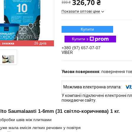
326,70 ₴
330 ₴
Показати оптові ціни
Купити
Купити з
%
26 днів
+380 (97) 657-07-07
VIBER
повернення тов
У компанії підключені електронні п
покидаючи сайту.
ilto Saumalaasti 1-6mm (31 світло-коричнева) 1 кг.
обробки швів між плитками
уже мала емісія летких речовин у повітря