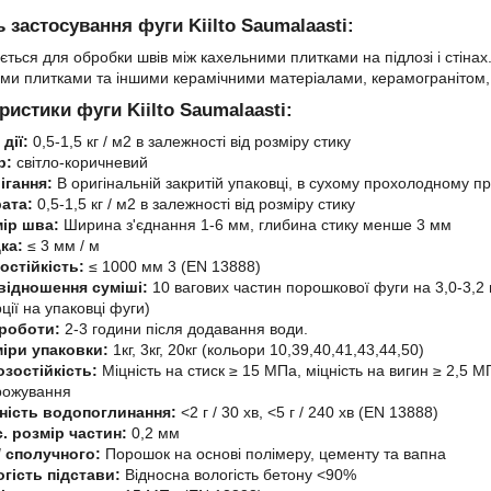
 застосування фуги Kiilto Saumalaasti:
ється для обробки швів між кахельними плитками на підлозі і стіна
ми плитками та іншими керамічними матеріалами, керамогранітом,
ристики фуги Kiilto Saumalaasti:
 дії:
0,5-1,5 кг / м2 в залежності від розміру стику
р:
світло-коричневий
ігання:
В оригінальній закритій упаковці, в сухому прохолодному п
рата:
0,5-1,5 кг / м2 в залежності від розміру стику
мір шва:
Ширина з'єднання 1-6 мм, глибина стику менше 3 мм
дка:
≤ 3 мм / м
остійкість:
≤ 1000 мм 3 (EN 13888)
відношення суміші:
10 вагових частин порошкової фуги на 3,0-3,2 
ції на упаковці фуги)
 роботи:
2-3 години після додавання води.
іри упаковки:
1кг, 3кг, 20кг (кольори 10,39,40,41,43,44,50)
зостійкість:
Міцність на стиск ≥ 15 МПа, міцність на вигин ≥ 2,5 
рожування
ність водопоглинання:
<2 г / 30 хв, <5 г / 240 хв (EN 13888)
. розмір частин:
0,2 мм
/ сполучного:
Порошок на основі полімеру, цементу та вапна
гість підстави:
Відносна вологість бетону <90%