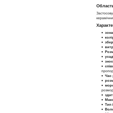
Область
Застосову
керамічни
Характе
зона
колі
збер
вит
Роз
уса
знос
спів
пропор
Час
розм
моро
розмо
здат
Макс
Тип 
Воло