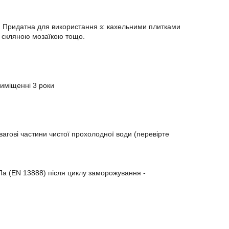
х. Придатна для використання з: кахельними плитками
 скляною мозаїкою тощо.
риміщенні 3 роки
вагові частини чистої прохолодної води (перевірте
МПа (EN 13888) після циклу заморожування -