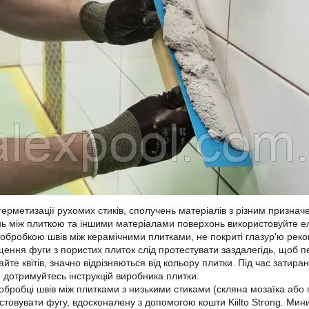
герметизації рухомих стиків, сполучень матеріалів з різним призначе
нь між плиткою та іншими матеріалами поверхонь використовуйте еласт
обробкою швів між керамічними плитками, не покриті глазур'ю реком
ення фуги з пористих плиток слід протестувати заздалегідь, щоб пе
айте квітів, значно відрізняються від кольору плитки. Під час затир
 дотримуйтесь інструкцій виробника плитки.
обробці швів між плитками з низькими стиками (скляна мозаїка або
стовувати фугу, вдосконалену з допомогою кошти Kiilto Strong. М