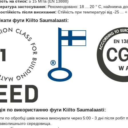
ість на стиск:
≥ 15 МПа (EN 13888)
ература застосування:
Рекомендовано: 18 ... 20 ° C, найнижча д
остійкість після висихання:
Стійкість при температурі від -25 ... +
кати фуги Kiilto Saumalaasti:
ція по використанню фуги Kiilto Saumalaasti:
ти по обробці швів можна виконувати через 5:00 - 3 дні після робіт
авколишнього середовища.