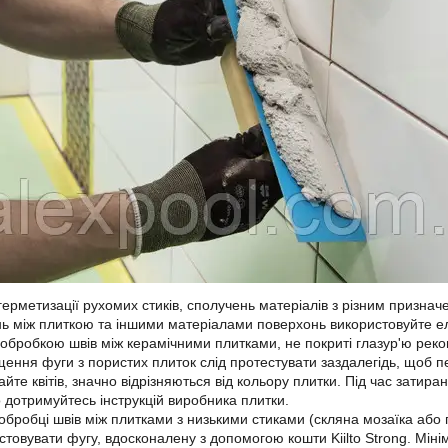
герметизації рухомих стиків, сполучень матеріалів з різним призначе
нь між плиткою та іншими матеріалами поверхонь використовуйте еласт
обробкою швів між керамічними плитками, не покриті глазур'ю реком
ення фуги з пористих плиток слід протестувати заздалегідь, щоб пе
айте квітів, значно відрізняються від кольору плитки. Під час затир
 дотримуйтесь інструкцій виробника плитки.
обробці швів між плитками з низькими стиками (скляна мозаїка або
стовувати фугу, вдосконалену з допомогою кошти Kiilto Strong. Міні