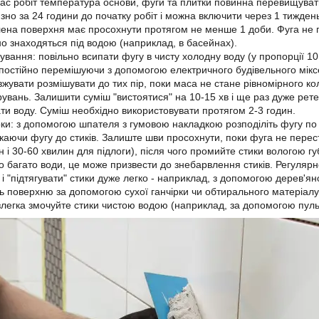
час робіт температура основи, фуги та плитки повинна перевищувати 
зно за 24 години до початку робіт і можна включити через 1 тиждень
ена поверхня має просохнути протягом не менше 1 доби. Фуга не п
но знаходяться під водою (наприклад, в басейнах).
ування: повільно всипати фугу в чисту холодну воду (у пропорції 10
 постійно перемішуючи з допомогою електричного будівельного мікс
жувати розмішувати до тих пір, поки маса не стане рівномірного коль
увань. Залишити суміш "вистоятися" на 10-15 хв і ще раз дуже рет
ти воду. Суміш необхідно використовувати протягом 2-3 годин.
рки: з допомогою шпателя з гумовою накладкою розподіліть фугу по д
каючи фугу до стиків. Залиште шви просохнути, поки фуга не перес
ін і 30-60 хвилин для підлоги), після чого промийте стики вологою
о багато води, це може призвести до знебарвлення стиків. Регуляр
і "підтягувати" стики дуже легко - наприклад, з допомогою дерев'яно
ть поверхню за допомогою сухої ганчірки чи обтирального матеріал
злегка змочуйте стики чистою водою (наприклад, за допомогою пуль