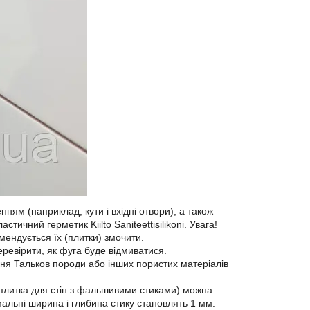
нням (наприклад, кути і вхідні отвори), а також
ичний герметик Kiilto Saniteettisilikoni. Увага!
ендується їх (плитки) змочити.
ревірити, як фуга буде відмиватися.
ання Тальков породи або інших пористих матеріалів
 плитка для стін з фальшивими стиками) можна
мальні ширина і глибина стику становлять 1 мм.