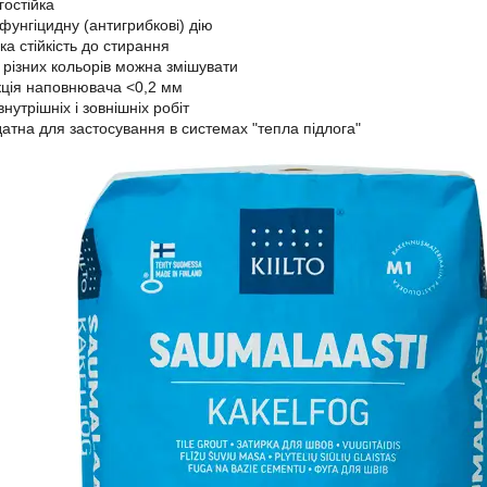
гостійка
фунгіцидну (антигрибкові) дію
ка стійкість до стирання
 різних кольорів можна змішувати
ція наповнювача <0,2 мм
внутрішніх і зовнішніх робіт
атна для застосування в системах "тепла підлога"