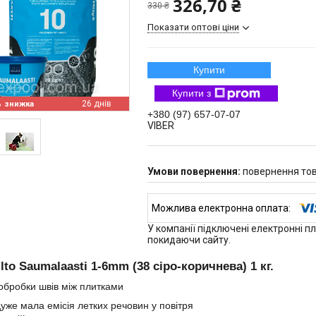
326,70 ₴
330 ₴
Показати оптові ціни
Купити
Купити з
%
26 днів
+380 (97) 657-07-07
VIBER
повернення тов
У компанії підключені електронні п
покидаючи сайту.
ilto Saumalaasti 1-6mm (38 сіро-коричнева) 1 кг.
обробки швів між плитками
уже мала емісія летких речовин у повітря