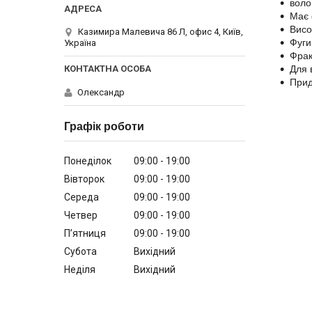
воло
Має 
Висо
Казимира Малевича 86 Л, офис 4, Київ,
Фуги
Україна
Фрак
Для 
Прид
Олександр
Графік роботи
Понеділок
09:00
19:00
Вівторок
09:00
19:00
Середа
09:00
19:00
Четвер
09:00
19:00
Пʼятниця
09:00
19:00
Субота
Вихідний
Неділя
Вихідний