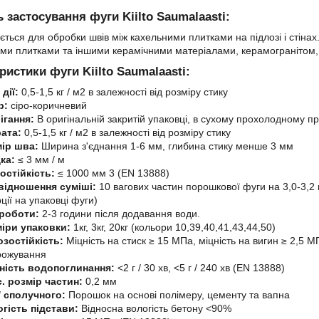
 застосування фуги Kiilto Saumalaasti:
ється для обробки швів між кахельними плитками на підлозі і стіна
ми плитками та іншими керамічними матеріалами, керамогранітом,
ристики фуги Kiilto Saumalaasti:
 дії:
0,5-1,5 кг / м2 в залежності від розміру стику
р:
сіро-коричневий
ігання:
В оригінальній закритій упаковці, в сухому прохолодному п
рата:
0,5-1,5 кг / м2 в залежності від розміру стику
мір шва:
Ширина з'єднання 1-6 мм, глибина стику менше 3 мм
дка:
≤ 3 мм / м
остійкість:
≤ 1000 мм 3 (EN 13888)
відношення суміші:
10 вагових частин порошкової фуги на 3,0-3,2 
ції на упаковці фуги)
 роботи:
2-3 години після додавання води.
іри упаковки:
1кг, 3кг, 20кг (кольори 10,39,40,41,43,44,50)
зостійкість:
Міцність на стиск ≥ 15 МПа, міцність на вигин ≥ 2,5 
рожування
ність водопоглинання:
<2 г / 30 хв, <5 г / 240 хв (EN 13888)
. розмір частин:
0,2 мм
/ сполучного:
Порошок на основі полімеру, цементу та вапна
гість підстави:
Відносна вологість бетону <90%