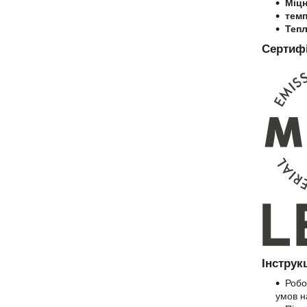
Міцн
темп
Тепл
Сертифі
Інструк
Робо
умов н