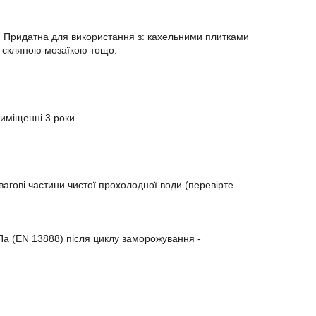
х. Придатна для використання з: кахельними плитками
 скляною мозаїкою тощо.
риміщенні 3 роки
вагові частини чистої прохолодної води (перевірте
МПа (EN 13888) після циклу заморожування -