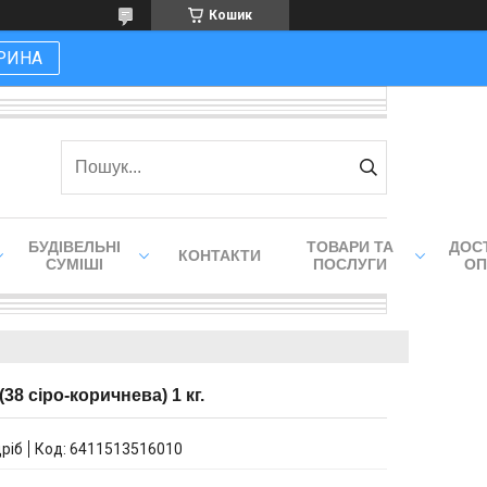
Кошик
РИНА
БУДІВЕЛЬНІ
ТОВАРИ ТА
ДОСТ
КОНТАКТИ
СУМІШІ
ПОСЛУГИ
ОП
(38 сіро-коричнева) 1 кг.
дріб
Код:
6411513516010