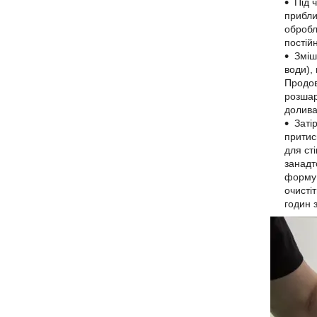
Під 
прибли
обробл
постій
Зміш
води),
Продов
розшар
долива
Заті
притис
для ст
занадт
форму 
очисті
годин 