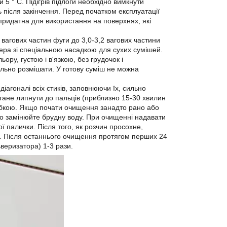
5 ° C. Підігрів підлоги необхідно вимкнути
 після закінчення. Перед початком експлуатації
ридатна для використання на поверхнях, які
 вагових частин фуги до 3,0-3,2 вагових частини
ера зі спеціальною насадкою для сухих сумішей.
ору, густою і в'язкою, без грудочок і
ельно розмішати. У готову суміш не можна
іагоналі всіх стиків, заповнюючи їх, сильно
тане липнути до пальців (приблизно 15-30 хвилин
 губкою. Якщо почати очищення занадто рано або
но замінюйте брудну воду. При очищенні надавати
ї палички. Після того, як розчин просохне,
у. Після останнього очищення протягом перших 24
веризатора) 1-3 рази.