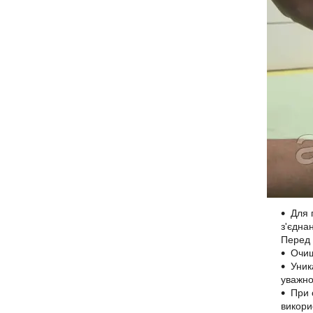
Для 
з'єдна
Перед 
Очищ
Уник
уважно
При 
викори