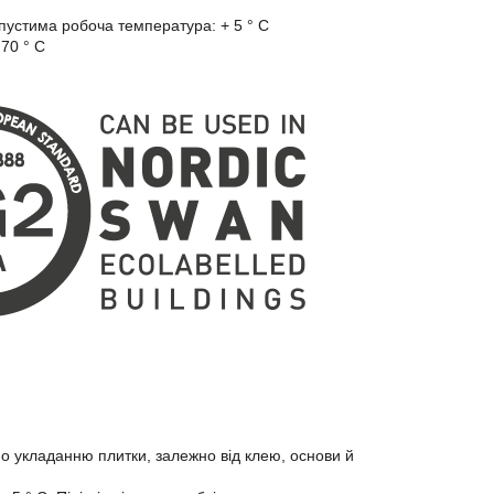
опустима робоча температура: + 5 ° C
 70 ° C
 по укладанню плитки, залежно від клею, основи й