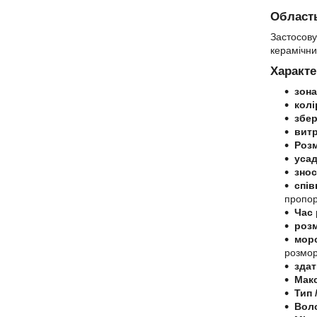
Область
Застосову
керамічни
Характе
зона
колі
збер
вит
Роз
уса
знос
спів
пропор
Час
розм
моро
розмо
здат
Макс
Тип 
Воло