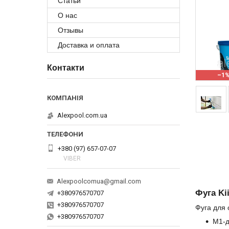
Статьи
О нас
Отзывы
Доставка и оплата
Контакти
–1
Alexpool.com.ua
+380 (97) 657-07-07
VIBER
Alexpoolcomua@gmail.com
Фуга Ki
+380976570707
+380976570707
Фуга для 
+380976570707
М1-д